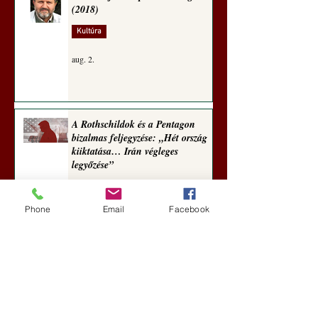
(2018)
Kultúra
aug. 2.
A Rothschildok és a Pentagon
bizalmas feljegyzése: „Hét ország
kiiktatása… Irán végleges
legyőzése”
Új Történelem
Phone
Email
Facebook
aug. 1.
Geostratégiai dosszié: a háború,
amely megváltoztatta a hatalom
földrajzát (Laala Bechetoula
elemzése)
Új Történelem