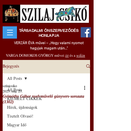
TÁRSADALMI ÖNSZERVEZŐDÉS
HONLAPJA
VERZÁR ÉVA művei – „Hogy valami nyomot
hagyjak magam után..."
VARGA DOMOKOS GYÖRGY művei
itt
és a
wikin
Bejegyzés
All Posts
szilajcsiko
All Posts
2025. máj. 23.
Gyimóthy Gábor nyelvművelő gúnyvers-sorozata
KIEMELT CIKKEK
(1302)
Hírek, újdonságok
Tisztelt Olvasó!
Magyar Idő