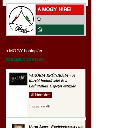
Miért veszélyes a
Hajdu Zoltán:
a Szilaj Csikón
klímaszakértőkre
Transzhumanizmus
a MOGY honlapján
hallgatni? A szakértőktől
technomorál ‒ 22/2
ments meg, Uram,
Rugalmas technomo
KIEMELT CIKKEK
minket! (Szakács Árpád)
igazságosság
VAXÓRIA KRÓNIKÁJA ‒ A
Korvid hadművelet és a
Láthatatlan Gépezet évtizede
Új Történelem
5 nappal ezelőtt
Darai Lajos: Naplóbölcsességeim