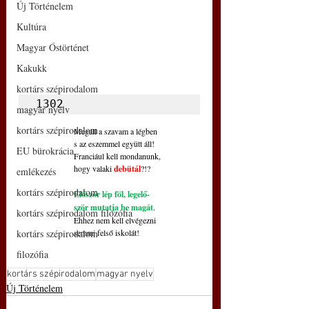
Új Történelem
Kultúra
Magyar Őstörténet
Kakukk
kortárs szépirodalom
1302
magyar nyelv
kortárs szépirodalom
Megáll a szavam a légben
s az eszemmel együtt áll!
EU bürokrácia
Franciául kell mondanunk,
hogy valaki 
debütál
?!?
emlékezés
kortárs szépirodalom
Először lép föl, legelő-
ször mutatja be magát
.
kortárs szépirodalom filozófia
Ehhez nem kell elvégezni
semmi felső iskolát!
kortárs szépirodalom
filozófia
kortárs szépirodalom
magyar nyelv
Új Történelem