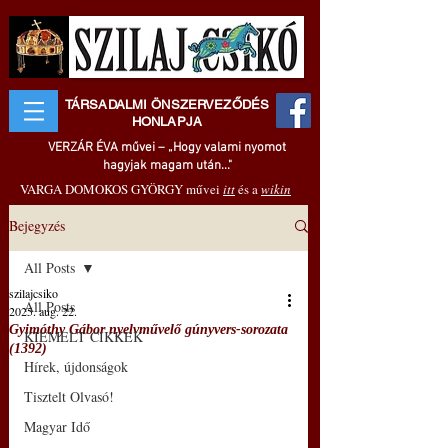
TÁRSADALMI ÖNSZERVEZŐDÉS
HONLAPJA
VERZÁR ÉVA művei – „Hogy valami nyomot
hagyjak magam után..."
VARGA DOMOKOS GYÖRGY művei
itt
és a
wikin
Bejegyzés
All Posts
szilajcsiko
All Posts
2025. aug. 22.
Gyimóthy Gábor nyelvművelő gúnyvers-sorozata
KIEMELT CIKKEK
(1392)
Hírek, újdonságok
Tisztelt Olvasó!
Magyar Idő