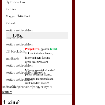
Új Történelem
Kultúra
Magyar Őstörténet
Kakukk
kortárs szépirodalom
1392
magyar nyelv
kortárs szépirodalom
Perspektíva
, gyakran 
távlat
.
EU bürokrácia
Sok átvitt értelme fáraszt,
fölsorolni nem fogom:
emlékezés
egész szó-birodalom.
kortárs szépirodalom
Míg egy sokértelmű szóval
kortárs szépirodalom filozófia
pontos fogalmat takarsz,
magyarul megértenék ám,
kortárs szépirodalom
amit mondani akarsz!
filozófia
kortárs szépirodalom
magyar nyelv
Kultúra