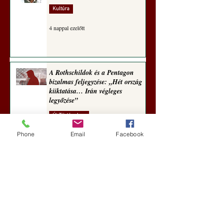
Kultúra
4 nappal ezelőtt
A Rothschildok és a Pentagon
bizalmas feljegyzése: „Hét ország
kiiktatása… Irán végleges
legyőzése”
Új Történelem
Phone
Email
Facebook
5 nappal ezelőtt
Geostratégiai dosszié: a háború,
amely megváltoztatta a hatalom
földrajzát (Laala Bechetoula
elemzése)
Új Történelem
júl. 29.