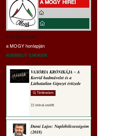
Darai Lajos:
Az eltűnő lap: Az A
a Szilaj Csikón
Naplóbölcsességeim
cégek beolvassák, 
a MOGY honlapján
(2021)
megsemmisítik a ri
könyvkiadásokat
KIEMELT CIKKEK
VAXÓRIA KRÓNIKÁJA ‒ A
Korvid hadművelet és a
Láthatatlan Gépezet évtizede
Új Történelem
22 órával ezelőtt
Darai Lajos: Naplóbölcsességeim
(2018)