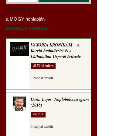
Darai Lajos:
Gyimóthy Gábor
a Szilaj Csikón
Naplóbölcsességeim
nyelvművelő gúnyv
a MOGY honlapján
(2024)
sorozata (1772)
KIEMELT CIKKEK
VAXÓRIA KRÓNIKÁJA ‒ A
Korvid hadművelet és a
Láthatatlan Gépezet évtizede
Új Történelem
3 nappal ezelőtt
Darai Lajos: Naplóbölcsességeim
(2018)
Kultúra
6 nappal ezelőtt