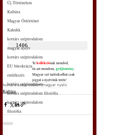
Új Történelem
Kultúra
Magyar Őstörténet
Kakukk
kortárs szépirodalom
1406
magyar nyelv
kortárs szépirodalom
Te 
kollekció
nak mondod,
EU bürokrácia
én azt mondom, 
gyűjtemény
.
Magyar szó tartózkodhat csak
emlékezés
joggal a nyelvünk terén!
kortárs szépirodalom
kortárs szépirodalom
magyar nyelv
Kultúra
kortárs szépirodalom filozófia
kortárs szépirodalom
filozófia