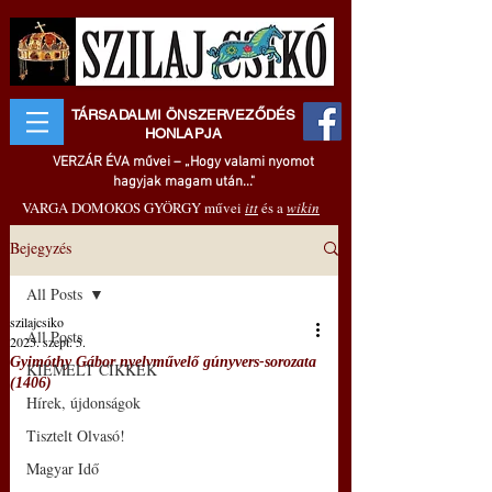
TÁRSADALMI ÖNSZERVEZŐDÉS
HONLAPJA
VERZÁR ÉVA művei – „Hogy valami nyomot
hagyjak magam után..."
VARGA DOMOKOS GYÖRGY művei
itt
és a
wikin
Bejegyzés
All Posts
szilajcsiko
All Posts
2025. szept. 5.
Gyimóthy Gábor nyelvművelő gúnyvers-sorozata
KIEMELT CIKKEK
(1406)
Hírek, újdonságok
Tisztelt Olvasó!
Magyar Idő