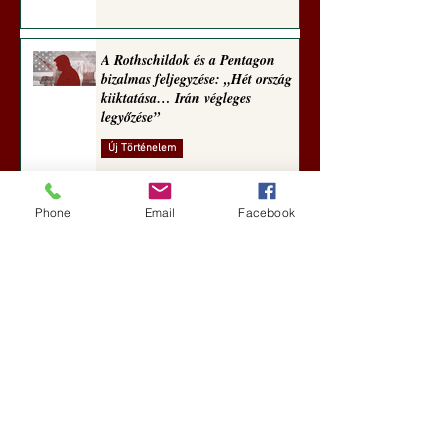
A Rothschildok és a Pentagon
bizalmas feljegyzése: „Hét ország
kiiktatása… Irán végleges
legyőzése”
Új Történelem
7 nappal ezelőtt
Phone
Email
Facebook
Geostratégiai dosszié: a háború,
amely megváltoztatta a hatalom
földrajzát (Laala Bechetoula
elemzése)
Új Történelem
júl. 29.
Egy szörnyeteggel kevesebb (Tarik
Cyril Amar jegyzete)