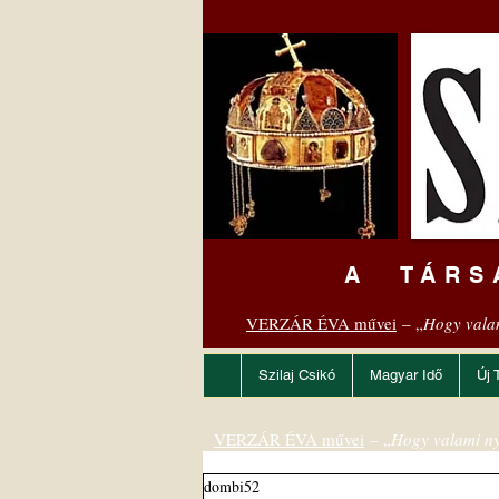
A TÁRS
VERZÁR ÉVA művei
– „
Hogy vala
Szilaj Csikó
Magyar Idő
Új 
VERZÁR ÉVA művei
– „
Hogy valami ny
dombi52