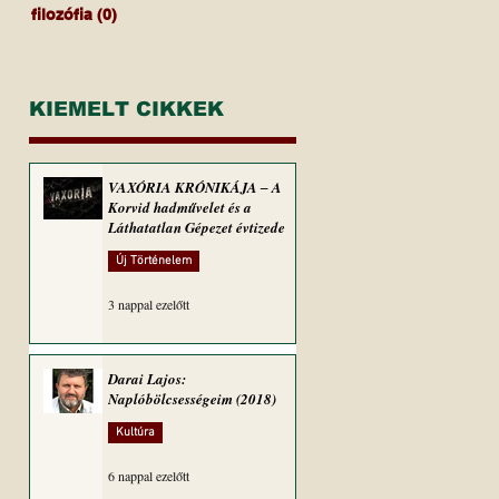
filozófia
(0)
0 bejegyzés
KIEMELT CIKKEK
VAXÓRIA KRÓNIKÁJA ‒ A
Korvid hadművelet és a
Láthatatlan Gépezet évtizede
Új Történelem
3 nappal ezelőtt
Darai Lajos:
Naplóbölcsességeim (2018)
Kultúra
6 nappal ezelőtt