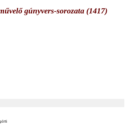
űvelő gúnyvers-sorozata (1417)
érti