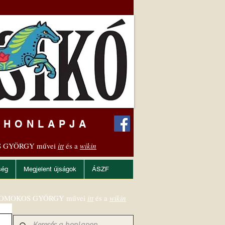
 HONLAPJA
 GYÖRGY művei
itt
és a
wikin
ség
Megjelent újságok
ÁSZF
OMOKOS GYÖRGY művei
itt
és a
wikin