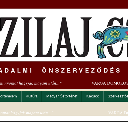
ADALMI ÖNSZERVEZŐDÉS
mi nyomot hagyjak magam után..."
VARGA DOMOKOS
Történelem
Kultúra
Magyar Őstörténet
Kakukk
Szerkesztő
omot hagyjak magam után..."
VARGA D