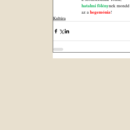
hatalmi fölény
nek mondd 
hegemónia
az a 
!
Kultúra