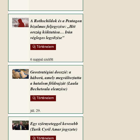
A Rothschildok és a Pentagon
bizalmas feljegyzése: „Hét
ország kiiktatása… Irán
végleges legyőzése”
Új Történelem
6 nappal ezelőtt
Geostratégiai dosszié: a
háború, amely megváltoztatta
a hatalom földrajzát (Laala
Bechetoula elemzése)
Új Történelem
júl. 29.
Egy szörnyeteggel kevesebb
(Tarik Cyril Amar jegyzete)
Új Történelem