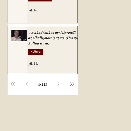
júl. 16.
Az akadémikus nyelvészetről –
az elhallgatott igazság (Hosszú
Zoltán írása)
Kultúra
júl. 11.
1
/
113