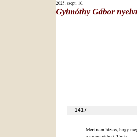
2025. szept. 16.
Gyimóthy Gábor nyelvm
1417
Mert nem biztos, hogy meg
a szomszédnak Tónia,