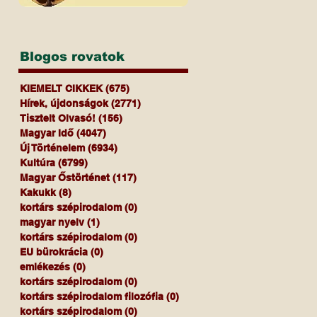
Blogos rovatok
KIEMELT CIKKEK
(675)
675 bejegyzés
Hírek, újdonságok
(2771)
2771 bejegyzés
Tisztelt Olvasó!
(156)
156 bejegyzés
Magyar Idő
(4047)
4047 bejegyzés
Új Történelem
(6934)
6934 bejegyzés
Kultúra
(6799)
6799 bejegyzés
Magyar Őstörténet
(117)
117 bejegyzés
Kakukk
(8)
8 bejegyzés
kortárs szépirodalom
(0)
0 bejegyzés
magyar nyelv
(1)
1 bejegyzés
kortárs szépirodalom
(0)
0 bejegyzés
EU bürokrácia
(0)
0 bejegyzés
emlékezés
(0)
0 bejegyzés
kortárs szépirodalom
(0)
0 bejegyzés
kortárs szépirodalom filozófia
(0)
0 bejegyzés
kortárs szépirodalom
(0)
0 bejegyzés