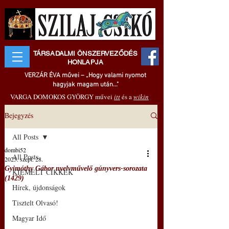
TÁRSADALMI ÖNSZERVEZŐDÉS
HONLAPJA
VERZÁR ÉVA művei – „Hogy valami nyomot
hagyjak magam után..."
VARGA DOMOKOS GYÖRGY művei
itt
és a
wikin
Bejegyzés
All Posts
dombi52
All Posts
2025. szept. 28.
Gyimóthy Gábor nyelvművelő gúnyvers-sorozata
KIEMELT CIKKEK
(1429)
Hírek, újdonságok
Tisztelt Olvasó!
Magyar Idő