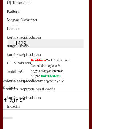
Új Történelem
Kultúra
Magyar Őstörténet
Kakukk
kortárs szépirodalom
1429
magyar nyelv
kortárs szépirodalom
Konklúzió
? – Hű, de 
menő
!
EU bürokrácia
Neked tán meglepetés,
hogy a magyar jelentése
emlékezés
csupán 
következtetés
.
kortárs szépirodalom
kortárs szépirodalom
magyar nyelv
Kultúra
kortárs szépirodalom filozófia
kortárs szépirodalom
filozófia