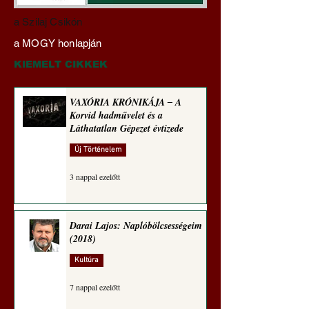
Darai Lajos:
Gyimóthy Gábor
a Szilaj Csikón
Naplóbölcsességeim
nyelvművelő gúnyv
a MOGY honlapján
(2024)
sorozata (1772)
KIEMELT CIKKEK
VAXÓRIA KRÓNIKÁJA ‒ A
Korvid hadművelet és a
Láthatatlan Gépezet évtizede
Új Történelem
3 nappal ezelőtt
Darai Lajos: Naplóbölcsességeim
(2018)
Kultúra
7 nappal ezelőtt