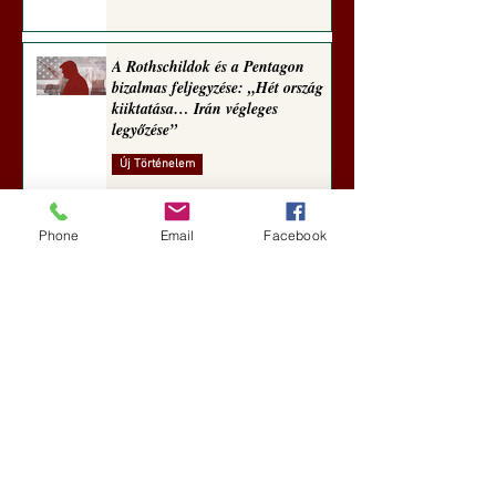
A Rothschildok és a Pentagon
bizalmas feljegyzése: „Hét ország
kiiktatása… Irán végleges
legyőzése”
Új Történelem
aug. 1.
Phone
Email
Facebook
Geostratégiai dosszié: a háború,
amely megváltoztatta a hatalom
földrajzát (Laala Bechetoula
elemzése)
Új Történelem
júl. 29.
Egy szörnyeteggel kevesebb (Tarik
Cyril Amar jegyzete)