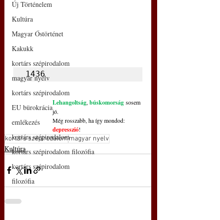
Új Történelem
Kultúra
Magyar Őstörténet
Kakukk
kortárs szépirodalom
1436
magyar nyelv
kortárs szépirodalom
Lehangoltság
, 
búskomorság
 sosem 
EU bürokrácia
jó.
Még rosszabb, ha így mondod: 
emlékezés
depresszió
!
kortárs szépirodalom
kortárs szépirodalom
magyar nyelv
Kultúra
kortárs szépirodalom filozófia
kortárs szépirodalom
filozófia