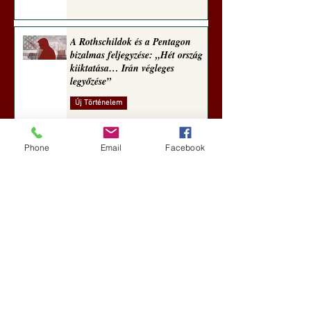
A Rothschildok és a Pentagon
bizalmas feljegyzése: „Hét ország
kiiktatása… Irán végleges
legyőzése”
Új Történelem
aug. 1.
Phone
Email
Facebook
Geostratégiai dosszié: a háború,
amely megváltoztatta a hatalom
földrajzát (Laala Bechetoula
elemzése)
Új Történelem
júl. 29.
Egy szörnyeteggel kevesebb (Tarik
Cyril Amar jegyzete)