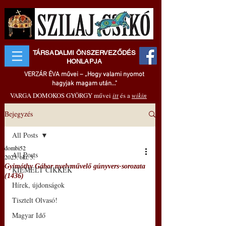
TÁRSADALMI ÖNSZERVEZŐDÉS
HONLAPJA
VERZÁR ÉVA művei – „Hogy valami nyomot
hagyjak magam után..."
VARGA DOMOKOS GYÖRGY művei
itt
és a
wikin
Bejegyzés
All Posts
dombi52
All Posts
2025. okt. 5.
Gyimóthy Gábor nyelvművelő gúnyvers-sorozata
KIEMELT CIKKEK
(1436)
Hírek, újdonságok
Tisztelt Olvasó!
Magyar Idő