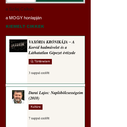
Darai Lajos:
Gyimóthy Gábor
a Szilaj Csikón
Naplóbölcsességeim
nyelvművelő gúnyv
a MOGY honlapján
(2024)
sorozata (1772)
KIEMELT CIKKEK
VAXÓRIA KRÓNIKÁJA ‒ A
Korvid hadművelet és a
Láthatatlan Gépezet évtizede
Új Történelem
3 nappal ezelőtt
Darai Lajos: Naplóbölcsességeim
(2018)
Kultúra
7 nappal ezelőtt