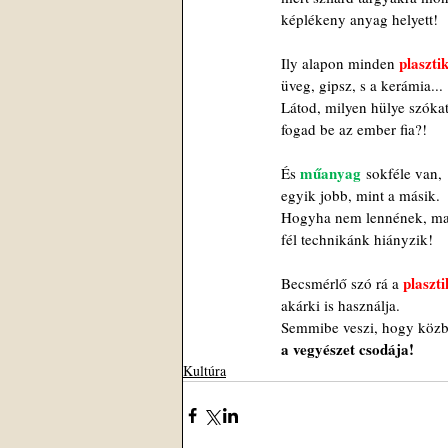
képlékeny anyag helyett!
plaszti
Ily alapon minden 
üveg, gipsz, s a kerámia...
Látod, milyen hülye szóka
fogad be az ember fia?!
műanyag
És 
 sokféle van,
egyik jobb, mint a másik.
Hogyha nem lennének, ma
fél technikánk hiányzik!
plaszti
Becsmérlő szó rá a 
akárki is használja.
Semmibe veszi, hogy köz
a vegyészet csodája!
Kultúra