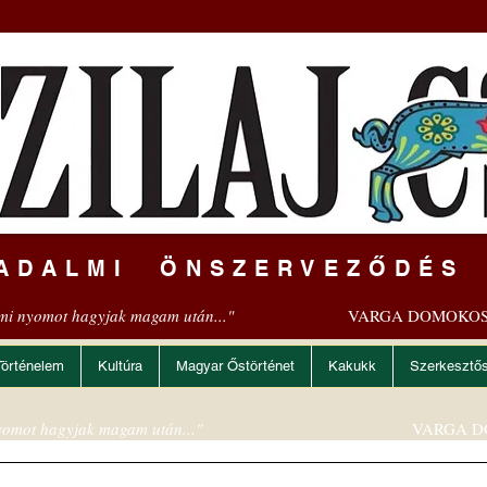
ADALMI ÖNSZERVEZŐDÉS
mi nyomot hagyjak magam után..."
VARGA DOMOKOS
Történelem
Kultúra
Magyar Őstörténet
Kakukk
Szerkesztő
omot hagyjak magam után..."
VARGA D