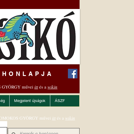
 HONLAPJA
 GYÖRGY művei
itt
és a
wikin
ség
Megjelent újságok
ÁSZF
OMOKOS GYÖRGY művei
itt
és a
wikin