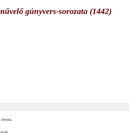
űvelő gúnyvers-sorozata (1442)
 rossz,
dják,