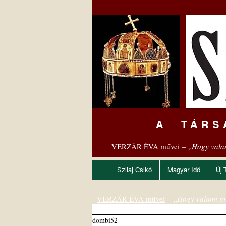
A TÁRS
VERZÁR ÉVA művei
– „
Hogy vala
Szilaj Csikó
Magyar Idő
Új 
VERZÁR ÉVA művei
– „
Hogy valami ny
dombi52