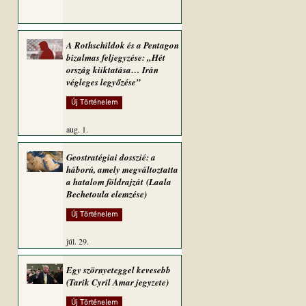
A Rothschildok és a Pentagon
bizalmas feljegyzése: „Hét
ország kiiktatása… Irán
végleges legyőzése”
Új Történelem
aug. 1.
Geostratégiai dosszié: a
háború, amely megváltoztatta
a hatalom földrajzát (Laala
Bechetoula elemzése)
Új Történelem
júl. 29.
Egy szörnyeteggel kevesebb
(Tarik Cyril Amar jegyzete)
Új Történelem