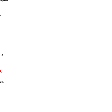
k
:
t
 a
k
,
ben