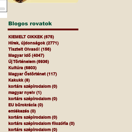
Blogos rovatok
KIEMELT CIKKEK
(675)
675 bejegyzés
Hírek, újdonságok
(2771)
2771 bejegyzés
Tisztelt Olvasó!
(156)
156 bejegyzés
Magyar Idő
(4047)
4047 bejegyzés
Új Történelem
(6936)
6936 bejegyzés
Kultúra
(6803)
6803 bejegyzés
Magyar Őstörténet
(117)
117 bejegyzés
Kakukk
(8)
8 bejegyzés
kortárs szépirodalom
(0)
0 bejegyzés
magyar nyelv
(1)
1 bejegyzés
kortárs szépirodalom
(0)
0 bejegyzés
EU bürokrácia
(0)
0 bejegyzés
emlékezés
(0)
0 bejegyzés
kortárs szépirodalom
(0)
0 bejegyzés
kortárs szépirodalom filozófia
(0)
0 bejegyzés
kortárs szépirodalom
(0)
0 bejegyzés