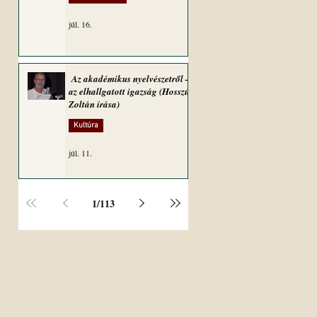
júl. 16.
Az akadémikus nyelvészetről –
az elhallgatott igazság (Hosszú
Zoltán írása)
Kultúra
júl. 11.
1
/
113