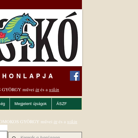
 HONLAPJA
 GYÖRGY művei
itt
és a
wikin
ség
Megjelent újságok
ÁSZF
OMOKOS GYÖRGY művei
itt
és a
wikin