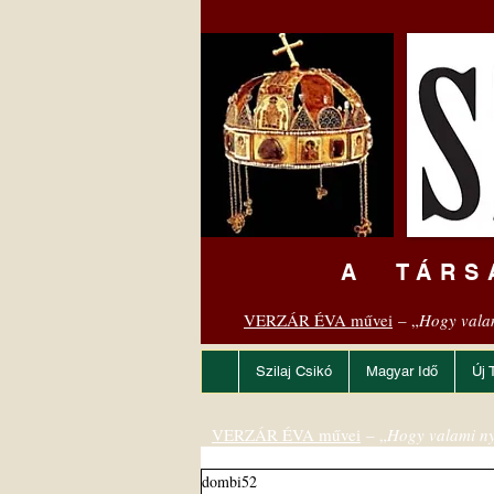
A TÁRS
VERZÁR ÉVA művei
– „
Hogy vala
Szilaj Csikó
Magyar Idő
Új 
VERZÁR ÉVA művei
– „
Hogy valami ny
dombi52