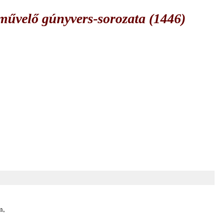
űvelő gúnyvers-sorozata (1446)
m,