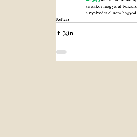
és akkor magyarul beszéls
s nyelvedet el nem hagyod
Kultúra