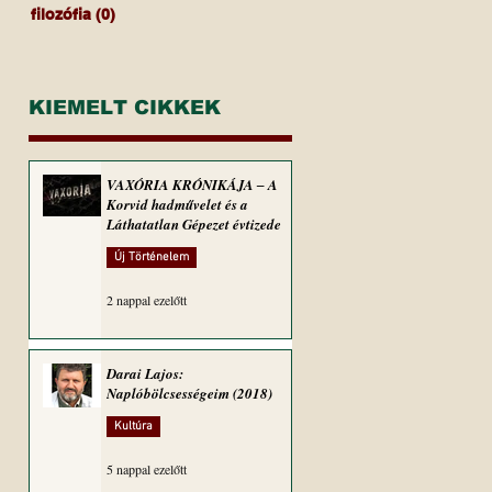
filozófia
(0)
0 bejegyzés
KIEMELT CIKKEK
VAXÓRIA KRÓNIKÁJA ‒ A
Korvid hadművelet és a
Láthatatlan Gépezet évtizede
Új Történelem
2 nappal ezelőtt
Darai Lajos:
Naplóbölcsességeim (2018)
Kultúra
5 nappal ezelőtt