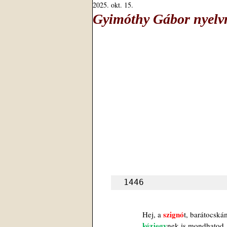
2025. okt. 15.
Gyimóthy Gábor nyelvm
1446
szignó
Hej, a 
t, barátocská
kézjegy
nek is mondhatod,