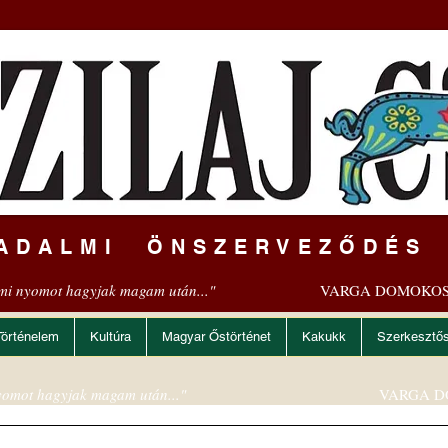
ADALMI ÖNSZERVEZŐDÉS
mi nyomot hagyjak magam után..."
VARGA DOMOKOS
Történelem
Kultúra
Magyar Őstörténet
Kakukk
Szerkesztő
omot hagyjak magam után..."
VARGA D