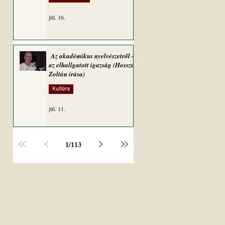
júl. 16.
Az akadémikus nyelvészetről –
az elhallgatott igazság (Hosszú
Zoltán írása)
Kultúra
júl. 11.
1
/
113