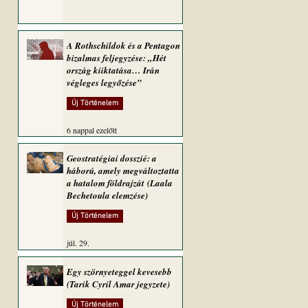
A Rothschildok és a Pentagon
bizalmas feljegyzése: „Hét
ország kiiktatása… Irán
végleges legyőzése”
Új Történelem
6 nappal ezelőtt
Geostratégiai dosszié: a
háború, amely megváltoztatta
a hatalom földrajzát (Laala
Bechetoula elemzése)
Új Történelem
júl. 29.
Egy szörnyeteggel kevesebb
(Tarik Cyril Amar jegyzete)
Új Történelem