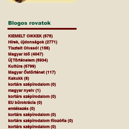
Blogos rovatok
KIEMELT CIKKEK
(675)
675 bejegyzés
Hírek, újdonságok
(2771)
2771 bejegyzés
Tisztelt Olvasó!
(156)
156 bejegyzés
Magyar Idő
(4047)
4047 bejegyzés
Új Történelem
(6934)
6934 bejegyzés
Kultúra
(6799)
6799 bejegyzés
Magyar Őstörténet
(117)
117 bejegyzés
Kakukk
(8)
8 bejegyzés
kortárs szépirodalom
(0)
0 bejegyzés
magyar nyelv
(1)
1 bejegyzés
kortárs szépirodalom
(0)
0 bejegyzés
EU bürokrácia
(0)
0 bejegyzés
emlékezés
(0)
0 bejegyzés
kortárs szépirodalom
(0)
0 bejegyzés
kortárs szépirodalom filozófia
(0)
0 bejegyzés
kortárs szépirodalom
(0)
0 bejegyzés