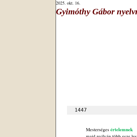
2025. okt. 16.
Gyimóthy Gábor nyelvm
1447
értelemnek
Mesterséges 
majd nyilván több esze les