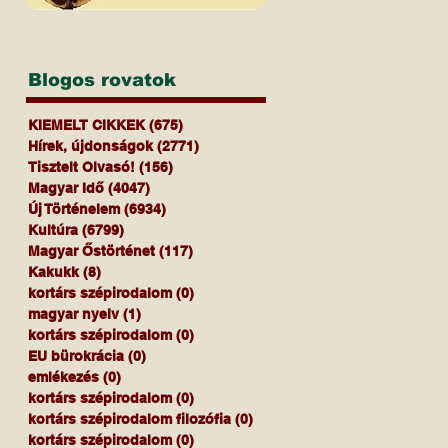
Blogos rovatok
KIEMELT CIKKEK
(675)
675 bejegyzés
Hírek, újdonságok
(2771)
2771 bejegyzés
Tisztelt Olvasó!
(156)
156 bejegyzés
Magyar Idő
(4047)
4047 bejegyzés
Új Történelem
(6934)
6934 bejegyzés
Kultúra
(6799)
6799 bejegyzés
Magyar Őstörténet
(117)
117 bejegyzés
Kakukk
(8)
8 bejegyzés
kortárs szépirodalom
(0)
0 bejegyzés
magyar nyelv
(1)
1 bejegyzés
kortárs szépirodalom
(0)
0 bejegyzés
EU bürokrácia
(0)
0 bejegyzés
emlékezés
(0)
0 bejegyzés
kortárs szépirodalom
(0)
0 bejegyzés
kortárs szépirodalom filozófia
(0)
0 bejegyzés
kortárs szépirodalom
(0)
0 bejegyzés