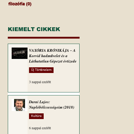
filozófia
(0)
0 bejegyzés
KIEMELT CIKKEK
VAXÓRIA KRÓNIKÁJA ‒ A
Korvid hadművelet és a
Láthatatlan Gépezet évtizede
Új Történelem
3 nappal ezelőtt
Darai Lajos:
Naplóbölcsességeim (2018)
Kultúra
6 nappal ezelőtt