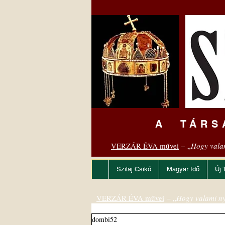
A TÁRS
VERZÁR ÉVA művei
– „
Hogy vala
Szilaj Csikó
Magyar Idő
Új 
VERZÁR ÉVA művei
– „
Hogy valami ny
dombi52