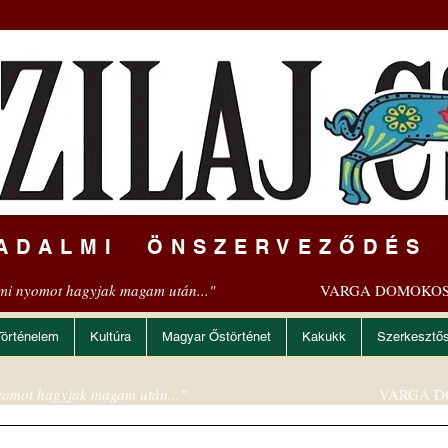
ADALMI ÖNSZERVEZŐDÉS
mi nyomot hagyjak magam után..."
VARGA DOMOKOS
Történelem
Kultúra
Magyar Őstörténet
Kakukk
Szerkesztő
omot hagyjak magam után..."
VARGA D