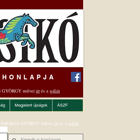
 HONLAPJA
 GYÖRGY művei
itt
és a
wikin
ség
Megjelent újságok
ÁSZF
OMOKOS GYÖRGY művei
itt
és a
wikin