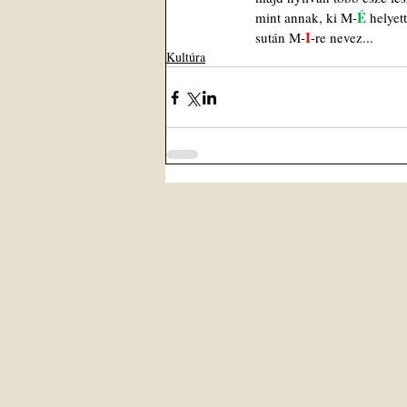
É 
mint annak, ki M-
helyett
I
sután M-
-re nevez...
Kultúra