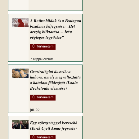
A Rothschildok és a Pentagon
bizalmas feljegyzése: „Hét
ország kiiktatása… Irán
végleges legyőzése”
Új Történelem
7 nappal ezelőtt
Geostratégiai dosszié: a
háború, amely megváltoztatta
a hatalom földrajzát (Laala
Bechetoula elemzése)
Új Történelem
júl. 29.
Egy szörnyeteggel kevesebb
(Tarik Cyril Amar jegyzete)
Új Történelem