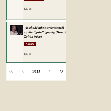
júl. 16.
Az akadémikus nyelvészetről –
az elhallgatott igazság (Hosszú
Zoltán írása)
Kultúra
júl. 11.
1
/
113