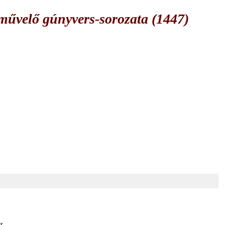
űvelő gúnyvers-sorozata (1447)
z,