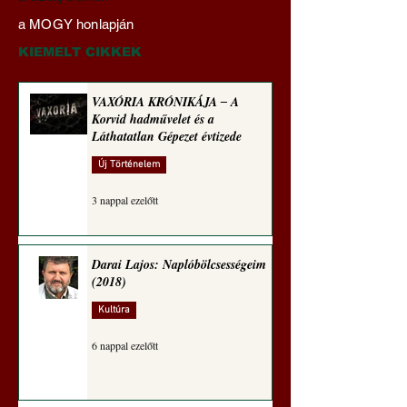
Naplóbölcsességeim
nyelvművelő gúnyv
a MOGY honlapján
(2024)
sorozata (1772)
KIEMELT CIKKEK
VAXÓRIA KRÓNIKÁJA ‒ A
Korvid hadművelet és a
Láthatatlan Gépezet évtizede
Új Történelem
3 nappal ezelőtt
Darai Lajos: Naplóbölcsességeim
(2018)
Kultúra
6 nappal ezelőtt