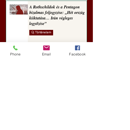
A Rothschildok és a Pentagon
bizalmas feljegyzése: „Hét ország
kiiktatása… Irán végleges
legyőzése”
Új Történelem
7 nappal ezelőtt
Phone
Email
Facebook
Geostratégiai dosszié: a háború,
amely megváltoztatta a hatalom
földrajzát (Laala Bechetoula
elemzése)
Új Történelem
júl. 29.
Egy szörnyeteggel kevesebb (Tarik
Cyril Amar jegyzete)
Új Történelem