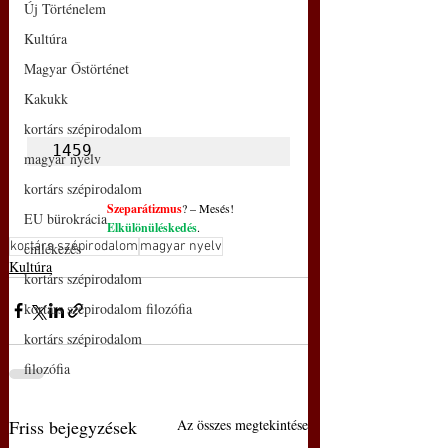
Új Történelem
Kultúra
Magyar Őstörténet
Kakukk
kortárs szépirodalom
1459
magyar nyelv
kortárs szépirodalom
Szeparátizmus
? – Mesés!
EU bürokrácia
Elkülönüléskedés
.
kortárs szépirodalom
magyar nyelv
emlékezés
Kultúra
kortárs szépirodalom
kortárs szépirodalom filozófia
kortárs szépirodalom
filozófia
Friss bejegyzések
Az összes megtekintése