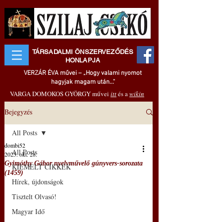
TÁRSADALMI ÖNSZERVEZŐDÉS
HONLAPJA
VERZÁR ÉVA művei – „Hogy valami nyomot
hagyjak magam után..."
VARGA DOMOKOS GYÖRGY művei
itt
és a
wikin
Bejegyzés
All Posts
dombi52
All Posts
2025. okt. 28.
Gyimóthy Gábor nyelvművelő gúnyvers-sorozata
KIEMELT CIKKEK
(1459)
Hírek, újdonságok
Tisztelt Olvasó!
Magyar Idő