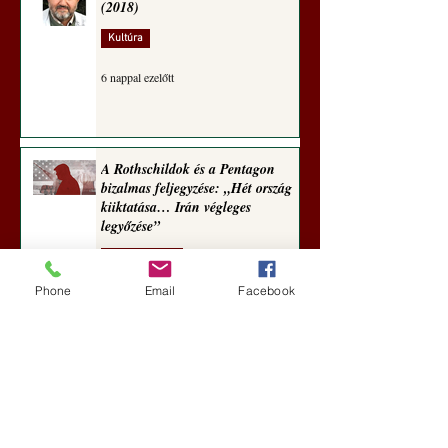
(2018)
Kultúra
6 nappal ezelőtt
A Rothschildok és a Pentagon
bizalmas feljegyzése: „Hét ország
kiiktatása… Irán végleges
legyőzése”
Új Történelem
Phone
Email
Facebook
6 nappal ezelőtt
Geostratégiai dosszié: a háború,
amely megváltoztatta a hatalom
földrajzát (Laala Bechetoula
elemzése)
Új Történelem