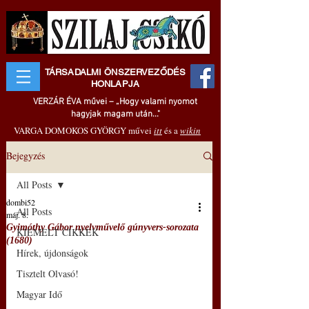
TÁRSADALMI ÖNSZERVEZŐDÉS
HONLAPJA
VERZÁR ÉVA művei – „Hogy valami nyomot
hagyjak magam után..."
VARGA DOMOKOS GYÖRGY művei
itt
és a
wikin
Bejegyzés
All Posts
dombi52
All Posts
máj. 8.
Gyimóthy Gábor nyelvművelő gúnyvers-sorozata
KIEMELT CIKKEK
(1680)
Hírek, újdonságok
Tisztelt Olvasó!
Magyar Idő