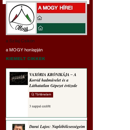
Darai Lajos:
Gyimóthy Gábor
a Szilaj Csikón
Naplóbölcsességeim
nyelvművelő gúnyv
a MOGY honlapján
(2023)
sorozata (1771)
KIEMELT CIKKEK
VAXÓRIA KRÓNIKÁJA ‒ A
Korvid hadművelet és a
Láthatatlan Gépezet évtizede
Új Történelem
3 nappal ezelőtt
Darai Lajos: Naplóbölcsességeim