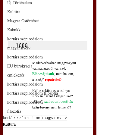
Új Történelem
Kultúra
Magyar Őstörténet
Kakukk
kortárs szépirodalom
1680
magyar nyelv
kortárs szépirodalom
Madárkórházban meggyógyult
EU bürokrácia
vadmadarakról van szó.
Elbocsájtásuk
, mint hallom,
emlékezés
a „szép” 
repatriáció
.
kortárs szépirodalom
Kell-e nekünk ez a csúnya
kortárs szépirodalom filozófia
s ritkán használt idegen szó?
„Sima”
 szabadonbocsájtás
kortárs szépirodalom
talán-bizony, nem lenne jó?
filozófia
kortárs szépirodalom
magyar nyelv
Kultúra