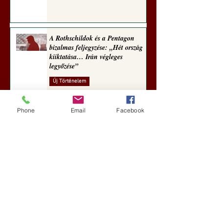
A Rothschildok és a Pentagon
bizalmas feljegyzése: „Hét ország
kiiktatása… Irán végleges
legyőzése”
Új Történelem
aug. 1.
Phone
Email
Facebook
Geostratégiai dosszié: a háború,
amely megváltoztatta a hatalom
földrajzát (Laala Bechetoula
elemzése)
Új Történelem
júl. 29.
Egy szörnyeteggel kevesebb (Tarik
Cyril Amar jegyzete)