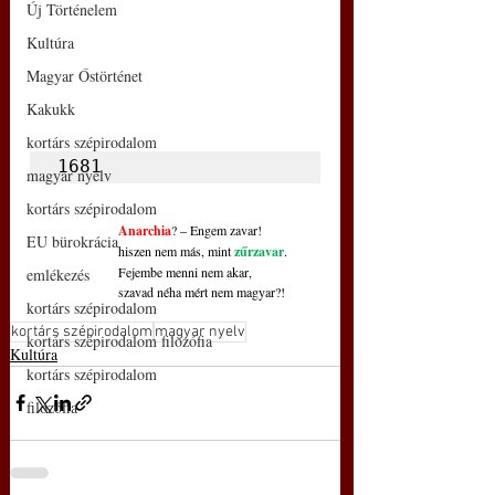
Új Történelem
Kultúra
Magyar Őstörténet
Kakukk
kortárs szépirodalom
1681
magyar nyelv
kortárs szépirodalom
Anarchia
? – Engem zavar!
EU bürokrácia
hiszen nem más, mint 
zűrzavar
.
Fejembe menni nem akar,
emlékezés
szavad néha mért nem magyar?!
kortárs szépirodalom
kortárs szépirodalom
magyar nyelv
kortárs szépirodalom filozófia
Kultúra
kortárs szépirodalom
filozófia