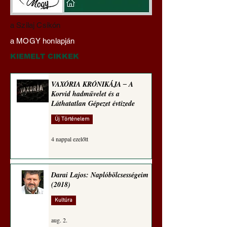
Darai Lajos:
Gyimóthy Gábor
a Szilaj Csikón
Naplóbölcsességeim
nyelvművelő gúnyv
a MOGY honlapján
(2025)
sorozata (1773)
KIEMELT CIKKEK
VAXÓRIA KRÓNIKÁJA ‒ A
Korvid hadművelet és a
Láthatatlan Gépezet évtizede
Új Történelem
4 nappal ezelőtt
Darai Lajos: Naplóbölcsességeim
(2018)
Kultúra
aug. 2.