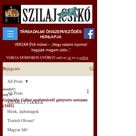
TÁRSADALMI ÖNSZERVEZŐDÉS
HONLAPJA
VERZÁR ÉVA művei – „Hogy valami nyomot
hagyjak magam után..."
VARGA DOMOKOS GYÖRGY művei
itt
és a
wikin
Bejegyzés
All Posts
dombi52
All Posts
máj. 9.
Gyimóthy Gábor nyelvművelő gúnyvers-sorozata
KIEMELT CIKKEK
(1681)
Hírek, újdonságok
Tisztelt Olvasó!
Magyar Idő