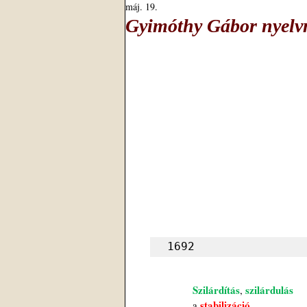
máj. 19.
Gyimóthy Gábor nyelvm
1692
Szilárdítás
szilárdulás
, 
stabilizáció
a 
,