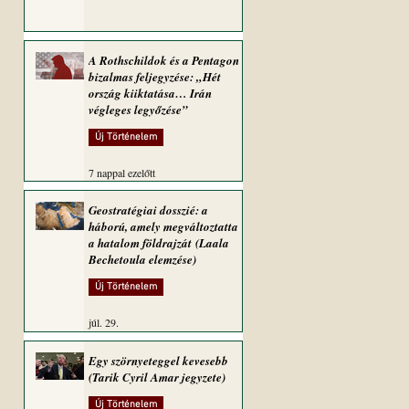
A Rothschildok és a Pentagon
bizalmas feljegyzése: „Hét
ország kiiktatása… Irán
végleges legyőzése”
Új Történelem
7 nappal ezelőtt
Geostratégiai dosszié: a
háború, amely megváltoztatta
a hatalom földrajzát (Laala
Bechetoula elemzése)
Új Történelem
júl. 29.
Egy szörnyeteggel kevesebb
(Tarik Cyril Amar jegyzete)
Új Történelem