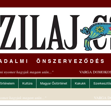
ADALMI ÖNSZERVEZŐDÉS
mi nyomot hagyjak magam után..."
VARGA DOMOKOS
Történelem
Kultúra
Magyar Őstörténet
Kakukk
Szerkesztő
omot hagyjak magam után..."
VARGA D