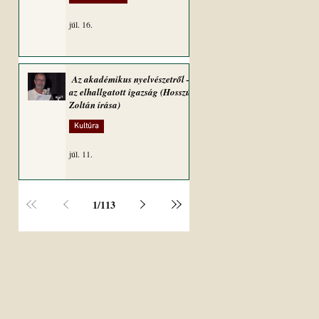
júl. 16.
Az akadémikus nyelvészetről –
az elhallgatott igazság (Hosszú
Zoltán írása)
Kultúra
júl. 11.
1
/
113