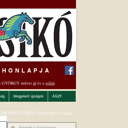
 HONLAPJA
 GYÖRGY művei
itt
és a
wikin
ség
Megjelent újságok
ÁSZF
OMOKOS GYÖRGY művei
itt
és a
wikin