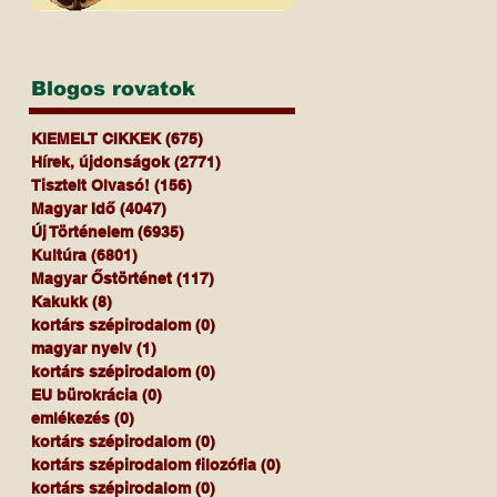
Blogos rovatok
KIEMELT CIKKEK
(675)
675 bejegyzés
Hírek, újdonságok
(2771)
2771 bejegyzés
Tisztelt Olvasó!
(156)
156 bejegyzés
Magyar Idő
(4047)
4047 bejegyzés
Új Történelem
(6935)
6935 bejegyzés
Kultúra
(6801)
6801 bejegyzés
Magyar Őstörténet
(117)
117 bejegyzés
Kakukk
(8)
8 bejegyzés
kortárs szépirodalom
(0)
0 bejegyzés
magyar nyelv
(1)
1 bejegyzés
kortárs szépirodalom
(0)
0 bejegyzés
EU bürokrácia
(0)
0 bejegyzés
emlékezés
(0)
0 bejegyzés
kortárs szépirodalom
(0)
0 bejegyzés
kortárs szépirodalom filozófia
(0)
0 bejegyzés
kortárs szépirodalom
(0)
0 bejegyzés