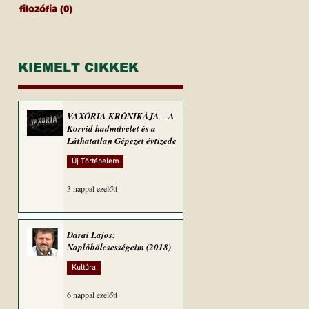
filozófia
(0)
0 bejegyzés
KIEMELT CIKKEK
VAXÓRIA KRÓNIKÁJA ‒ A
Korvid hadművelet és a
Láthatatlan Gépezet évtizede
Új Történelem
3 nappal ezelőtt
Darai Lajos:
Naplóbölcsességeim (2018)
Kultúra
6 nappal ezelőtt