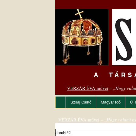
A TÁRS
VERZÁR ÉVA művei
– „
Hogy vala
Szilaj Csikó
Magyar Idő
Új 
VERZÁR ÉVA művei
– „
Hogy valami ny
dombi52