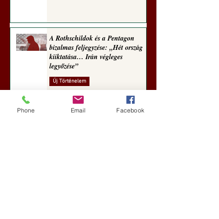
A Rothschildok és a Pentagon
bizalmas feljegyzése: „Hét ország
kiiktatása… Irán végleges
legyőzése”
Új Történelem
6 nappal ezelőtt
Phone
Email
Facebook
Geostratégiai dosszié: a háború,
amely megváltoztatta a hatalom
földrajzát (Laala Bechetoula
elemzése)
Új Történelem
júl. 29.
Egy szörnyeteggel kevesebb (Tarik
Cyril Amar jegyzete)