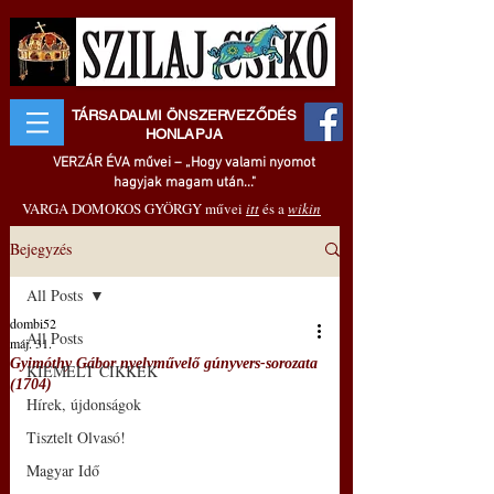
TÁRSADALMI ÖNSZERVEZŐDÉS
HONLAPJA
VERZÁR ÉVA művei – „Hogy valami nyomot
hagyjak magam után..."
VARGA DOMOKOS GYÖRGY művei
itt
és a
wikin
Bejegyzés
All Posts
dombi52
All Posts
máj. 31.
Gyimóthy Gábor nyelvművelő gúnyvers-sorozata
KIEMELT CIKKEK
(1704)
Hírek, újdonságok
Tisztelt Olvasó!
Magyar Idő