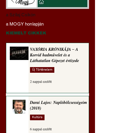
Darai Lajos:
Gyimóthy Gábor
a Szilaj Csikón
Naplóbölcsességeim
nyelvművelő gúnyv
a MOGY honlapján
(2023)
sorozata (1771)
KIEMELT CIKKEK
VAXÓRIA KRÓNIKÁJA ‒ A
Korvid hadművelet és a
Láthatatlan Gépezet évtizede
Új Történelem
2 nappal ezelőtt
Darai Lajos: Naplóbölcsességeim
(2018)
Kultúra
6 nappal ezelőtt