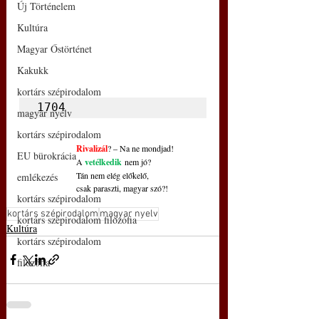
Új Történelem
Kultúra
Magyar Őstörténet
Kakukk
kortárs szépirodalom
1704
magyar nyelv
kortárs szépirodalom
Rivalizál
? – Na ne mondjad!
EU bürokrácia
A 
vetélkedik
nem jó?
Tán nem elég előkelő,
emlékezés
csak paraszti, magyar szó?!
kortárs szépirodalom
kortárs szépirodalom
magyar nyelv
kortárs szépirodalom filozófia
Kultúra
kortárs szépirodalom
filozófia