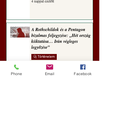
4 nappal ezelőtt
A Rothschildok és a Pentagon
bizalmas feljegyzése: „Hét ország
kiiktatása… Irán végleges
legyőzése”
Új Történelem
4 nappal ezelőtt
Phone
Email
Facebook
Geostratégiai dosszié: a háború,
amely megváltoztatta a hatalom
földrajzát (Laala Bechetoula
elemzése)
Új Történelem
júl. 29.
Egy szörnyeteggel kevesebb (Tarik