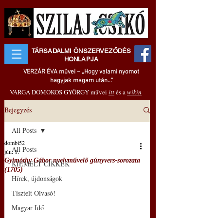
TÁRSADALMI ÖNSZERVEZŐDÉS
HONLAPJA
VERZÁR ÉVA művei – „Hogy valami nyomot
hagyjak magam után..."
VARGA DOMOKOS GYÖRGY művei
itt
és a
wikin
Bejegyzés
All Posts
dombi52
All Posts
jún. 1.
Gyimóthy Gábor nyelvművelő gúnyvers-sorozata
KIEMELT CIKKEK
(1705)
Hírek, újdonságok
Tisztelt Olvasó!
Magyar Idő