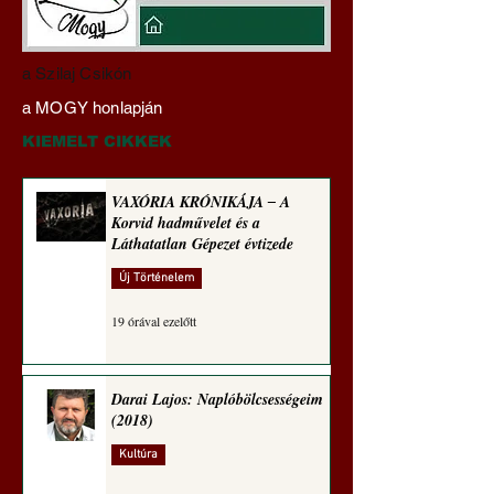
Darai Lajos:
Az eltűnő lap: Az A
a Szilaj Csikón
Naplóbölcsességeim
cégek beolvassák, 
a MOGY honlapján
(2021)
megsemmisítik a ri
könyvkiadásokat
KIEMELT CIKKEK
VAXÓRIA KRÓNIKÁJA ‒ A
Korvid hadművelet és a
Láthatatlan Gépezet évtizede
Új Történelem
19 órával ezelőtt
Darai Lajos: Naplóbölcsességeim
(2018)
Kultúra