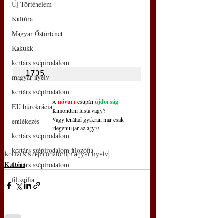
Új Történelem
Kultúra
Magyar Őstörténet
Kakukk
kortárs szépirodalom
1705
magyar nyelv
kortárs szépirodalom
A 
nóvum
csupán 
újdonság
.
EU bürokrácia
Kimondani lusta vagy?
Vagy tenálad gyakran már csak
emlékezés
idegenül jár az agy?!
kortárs szépirodalom
kortárs szépirodalom filozófia
kortárs szépirodalom
magyar nyelv
Kultúra
kortárs szépirodalom
filozófia