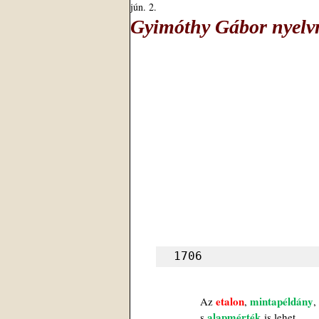
jún. 2.
Gyimóthy Gábor nyelvm
1706
etalon
mintapéldány
Az 
, 
,
alapmérték
s 
is lehet.