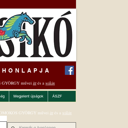
 HONLAPJA
 GYÖRGY művei
itt
és a
wikin
ség
Megjelent újságok
ÁSZF
OMOKOS GYÖRGY művei
itt
és a
wikin