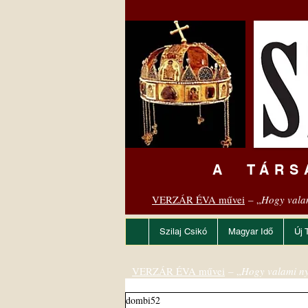
A TÁRS
VERZÁR ÉVA művei
– „
Hogy vala
Szilaj Csikó
Magyar Idő
Új 
VERZÁR ÉVA művei
– „
Hogy valami ny
dombi52