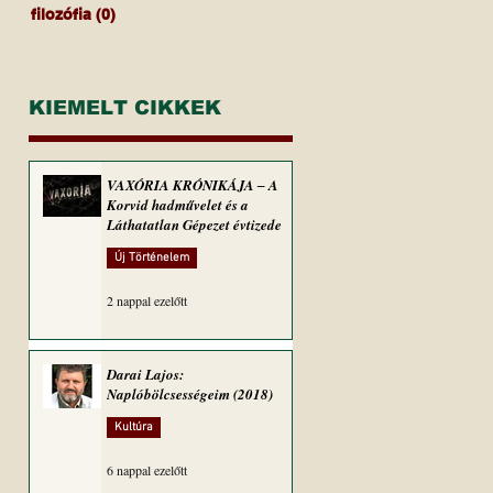
filozófia
(0)
0 bejegyzés
KIEMELT CIKKEK
VAXÓRIA KRÓNIKÁJA ‒ A
Korvid hadművelet és a
Láthatatlan Gépezet évtizede
Új Történelem
2 nappal ezelőtt
Darai Lajos:
Naplóbölcsességeim (2018)
Kultúra
6 nappal ezelőtt