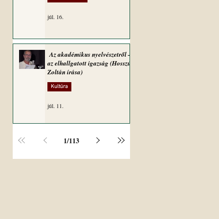
júl. 16.
Az akadémikus nyelvészetről –
az elhallgatott igazság (Hosszú
Zoltán írása)
Kultúra
júl. 11.
1
/
113