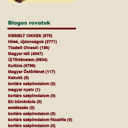
Blogos rovatok
KIEMELT CIKKEK
(675)
675 bejegyzés
Hírek, újdonságok
(2771)
2771 bejegyzés
Tisztelt Olvasó!
(156)
156 bejegyzés
Magyar Idő
(4047)
4047 bejegyzés
Új Történelem
(6934)
6934 bejegyzés
Kultúra
(6799)
6799 bejegyzés
Magyar Őstörténet
(117)
117 bejegyzés
Kakukk
(8)
8 bejegyzés
kortárs szépirodalom
(0)
0 bejegyzés
magyar nyelv
(1)
1 bejegyzés
kortárs szépirodalom
(0)
0 bejegyzés
EU bürokrácia
(0)
0 bejegyzés
emlékezés
(0)
0 bejegyzés
kortárs szépirodalom
(0)
0 bejegyzés
kortárs szépirodalom filozófia
(0)
0 bejegyzés
kortárs szépirodalom
(0)
0 bejegyzés