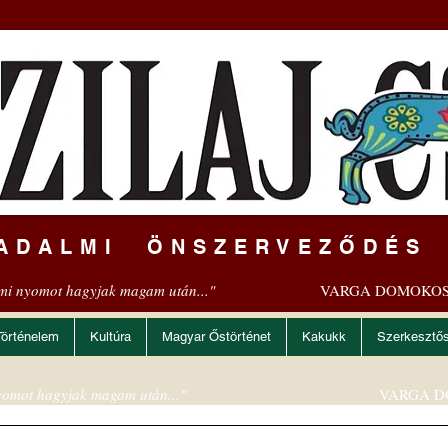
ADALMI ÖNSZERVEZŐDÉS
mi nyomot hagyjak magam után..."
VARGA DOMOKOS
Történelem
Kultúra
Magyar Őstörténet
Kakukk
Szerkesztő
omot hagyjak magam után..."
VARGA D