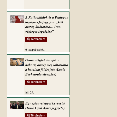
A Rothschildok és a Pentagon
bizalmas feljegyzése: „Hét
ország kiiktatása… Irán
végleges legyőzése”
Új Történelem
6 nappal ezelőtt
Geostratégiai dosszié: a
háború, amely megváltoztatta
a hatalom földrajzát (Laala
Bechetoula elemzése)
Új Történelem
júl. 29.
Egy szörnyeteggel kevesebb
(Tarik Cyril Amar jegyzete)
Új Történelem