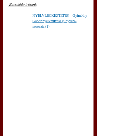
 Kacsolódó írásunk
: 
NYELVLECKÉZTETÉS – Gyimóthy 
Gábor nyelvművelő gúnyvers-
sorozata (1)