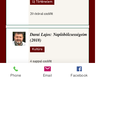
Új Történelem
20 órával ezelőtt
Darai Lajos: Naplóbölcsességeim
(2018)
Kultúra
4 nappal ezelőtt
Phone
Email
Facebook
A Rothschildok és a Pentagon
bizalmas feljegyzése: „Hét ország
kiiktatása… Irán végleges
legyőzése”
Új Történelem
4 nappal ezelőtt