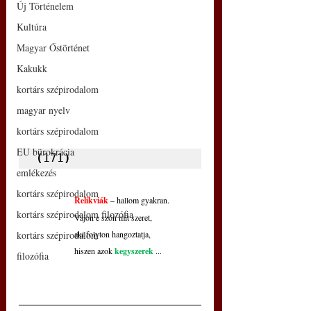
Új Történelem
Kultúra
Magyar Őstörténet
Kakukk
kortárs szépirodalom
magyar nyelv
kortárs szépirodalom
EU bürokrácia
(
171
)
emlékezés
kortárs szépirodalom
Relikviák
 – hallom gyakran.
kortárs szépirodalom filozófia
Vajon e szón mit szeret,
kortárs szépirodalom
aki folyton hangoztatja,
hiszen azok 
kegyszerek
...
filozófia