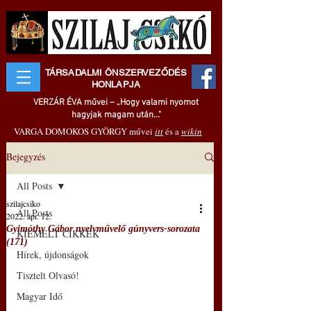
TÁRSADALMI ÖNSZERVEZŐDÉS
HONLAPJA
VERZÁR ÉVA művei – „Hogy valami nyomot
hagyjak magam után..."
VARGA DOMOKOS GYÖRGY művei
itt
és a
wikin
Bejegyzés
All Posts
szilajcsiko
All Posts
2022. ápr. 12.
Gyimóthy Gábor nyelvművelő gúnyvers-sorozata
KIEMELT CIKKEK
(171)
Hírek, újdonságok
Tisztelt Olvasó!
Magyar Idő