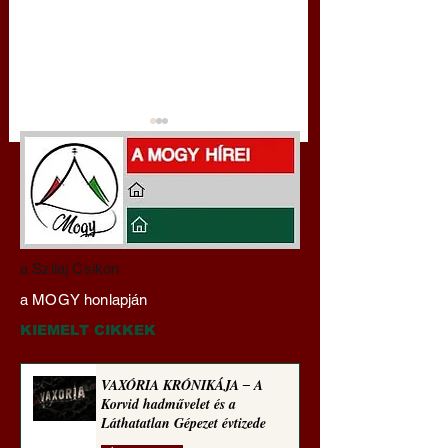
Darai Lajos:
Az eltűnő lap: Az A
a Szilaj Csikón
Naplóbölcsességeim
cégek beolvassák, 
a MOGY honlapján
(2021)
megsemmisítik a ri
könyvkiadásokat
KIEMELT CIKKEK
VAXÓRIA KRÓNIKÁJA ‒ A
Korvid hadművelet és a
Láthatatlan Gépezet évtizede