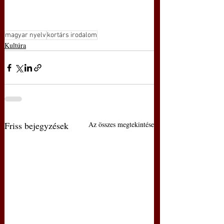
magyar nyelv
kortárs irodalom
Kultúra
Friss bejegyzések
Az összes megtekintése