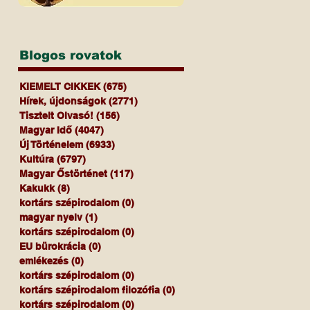
Blogos rovatok
KIEMELT CIKKEK
(675)
675 bejegyzés
Hírek, újdonságok
(2771)
2771 bejegyzés
Tisztelt Olvasó!
(156)
156 bejegyzés
Magyar Idő
(4047)
4047 bejegyzés
Új Történelem
(6933)
6933 bejegyzés
Kultúra
(6797)
6797 bejegyzés
Magyar Őstörténet
(117)
117 bejegyzés
Kakukk
(8)
8 bejegyzés
kortárs szépirodalom
(0)
0 bejegyzés
magyar nyelv
(1)
1 bejegyzés
kortárs szépirodalom
(0)
0 bejegyzés
EU bürokrácia
(0)
0 bejegyzés
emlékezés
(0)
0 bejegyzés
kortárs szépirodalom
(0)
0 bejegyzés
kortárs szépirodalom filozófia
(0)
0 bejegyzés
kortárs szépirodalom
(0)
0 bejegyzés