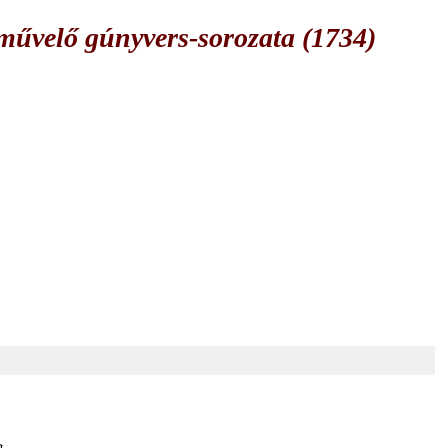
űvelő gúnyvers-sorozata (1734)
g.