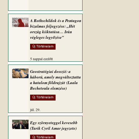
A Rothschildok és a Pentagon
bizalmas feljegyzése: „Hét
ország kiiktatása… Irán
végleges legyőzése”
Új Történelem
5 nappal ezelőtt
Geostratégiai dosszié: a
háború, amely megváltoztatta
a hatalom földrajzát (Laala
Bechetoula elemzése)
Új Történelem
júl. 29.
Egy szörnyeteggel kevesebb
(Tarik Cyril Amar jegyzete)
Új Történelem