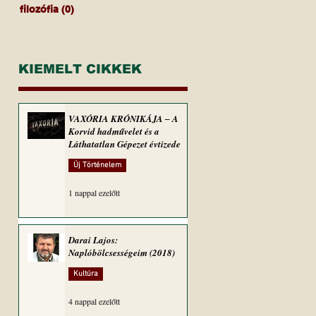
filozófia
(0)
0 bejegyzés
KIEMELT CIKKEK
VAXÓRIA KRÓNIKÁJA ‒ A
Korvid hadművelet és a
Láthatatlan Gépezet évtizede
Új Történelem
1 nappal ezelőtt
Darai Lajos:
Naplóbölcsességeim (2018)
Kultúra
4 nappal ezelőtt