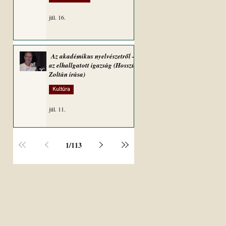
júl. 16.
Az akadémikus nyelvészetről –
az elhallgatott igazság (Hosszú
Zoltán írása)
Kultúra
júl. 11.
1
/
113