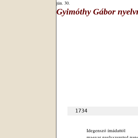
jún. 30.
Gyimóthy Gábor nyelvm
1734
Idegenszó ímádattól
magyar nyelvszereted pan