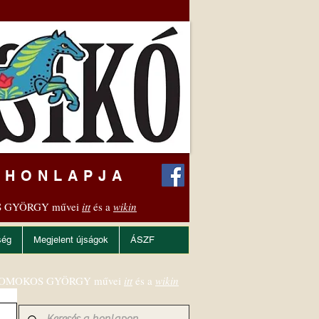
 HONLAPJA
 GYÖRGY művei
itt
és a
wikin
ség
Megjelent újságok
ÁSZF
OMOKOS GYÖRGY művei
itt
és a
wikin