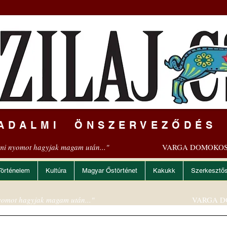
ADALMI ÖNSZERVEZŐDÉS
mi nyomot hagyjak magam után..."
VARGA DOMOKOS
Történelem
Kultúra
Magyar Őstörténet
Kakukk
Szerkesztő
omot hagyjak magam után..."
VARGA D