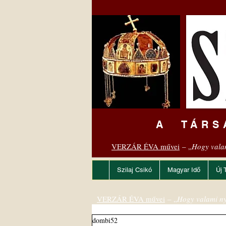
A TÁRS
VERZÁR ÉVA művei
– „
Hogy vala
Szilaj Csikó
Magyar Idő
Új 
VERZÁR ÉVA művei
– „
Hogy valami ny
dombi52