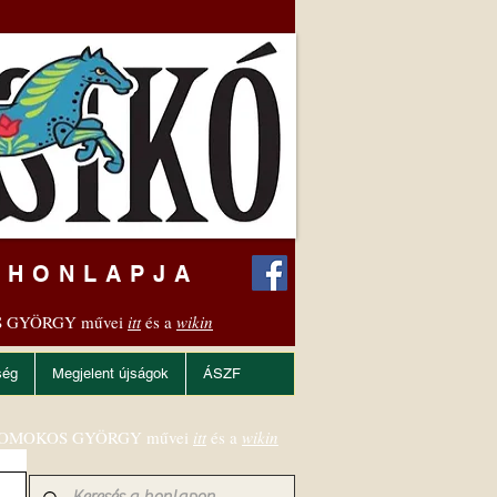
 HONLAPJA
 GYÖRGY művei
itt
és a
wikin
ség
Megjelent újságok
ÁSZF
OMOKOS GYÖRGY művei
itt
és a
wikin