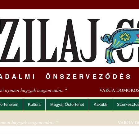
ADALMI ÖNSZERVEZŐDÉS
mi nyomot hagyjak magam után..."
VARGA DOMOKOS
Történelem
Kultúra
Magyar Őstörténet
Kakukk
Szerkesztő
omot hagyjak magam után..."
VARGA D