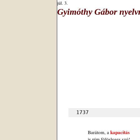
júl. 3.
Gyimóthy Gábor nyelvm
1737
kapacitás
Barátom, a 
is rém fölösleges szó!