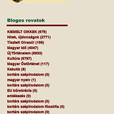
Blogos rovatok
KIEMELT CIKKEK
(675)
675 bejegyzés
Hírek, újdonságok
(2771)
2771 bejegyzés
Tisztelt Olvasó!
(156)
156 bejegyzés
Magyar Idő
(4047)
4047 bejegyzés
Új Történelem
(6933)
6933 bejegyzés
Kultúra
(6797)
6797 bejegyzés
Magyar Őstörténet
(117)
117 bejegyzés
Kakukk
(8)
8 bejegyzés
kortárs szépirodalom
(0)
0 bejegyzés
magyar nyelv
(1)
1 bejegyzés
kortárs szépirodalom
(0)
0 bejegyzés
EU bürokrácia
(0)
0 bejegyzés
emlékezés
(0)
0 bejegyzés
kortárs szépirodalom
(0)
0 bejegyzés
kortárs szépirodalom filozófia
(0)
0 bejegyzés
kortárs szépirodalom
(0)
0 bejegyzés