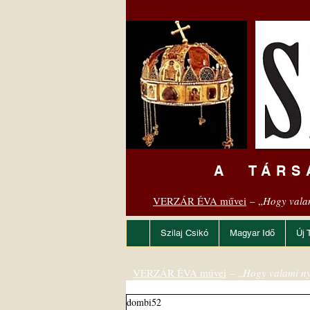
A TÁRS
VERZÁR ÉVA művei
– „
Hogy vala
Szilaj Csikó
Magyar Idő
Új 
VERZÁR ÉVA művei
– „
Hogy valami ny
dombi52