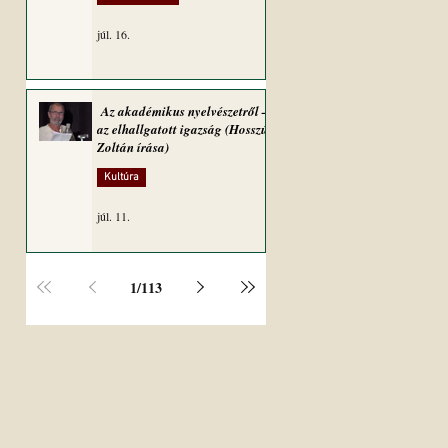
júl. 16.
Az akadémikus nyelvészetről –
az elhallgatott igazság (Hosszú
Zoltán írása)
Kultúra
júl. 11.
1
/
113