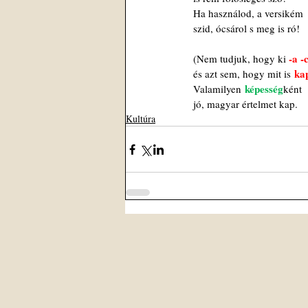
Ha használod, a versikém
szid, ócsárol s meg is ró!
-a -
(Nem tudjuk, hogy ki 
 ka
és azt sem, hogy mit is
 képesség
Valamilyen
ként
jó, magyar értelmet kap.
Kultúra