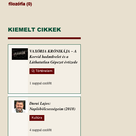
filozófia
(0)
0 bejegyzés
KIEMELT CIKKEK
VAXÓRIA KRÓNIKÁJA ‒ A
Korvid hadművelet és a
Láthatatlan Gépezet évtizede
Új Történelem
1 nappal ezelőtt
Darai Lajos:
Naplóbölcsességeim (2018)
Kultúra
4 nappal ezelőtt