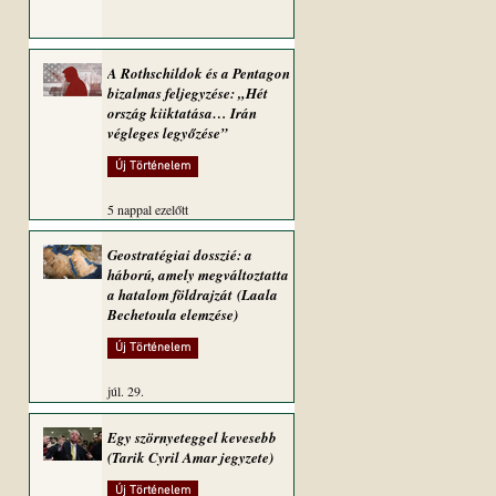
A Rothschildok és a Pentagon
bizalmas feljegyzése: „Hét
ország kiiktatása… Irán
végleges legyőzése”
Új Történelem
5 nappal ezelőtt
Geostratégiai dosszié: a
háború, amely megváltoztatta
a hatalom földrajzát (Laala
Bechetoula elemzése)
Új Történelem
júl. 29.
Egy szörnyeteggel kevesebb
(Tarik Cyril Amar jegyzete)
Új Történelem