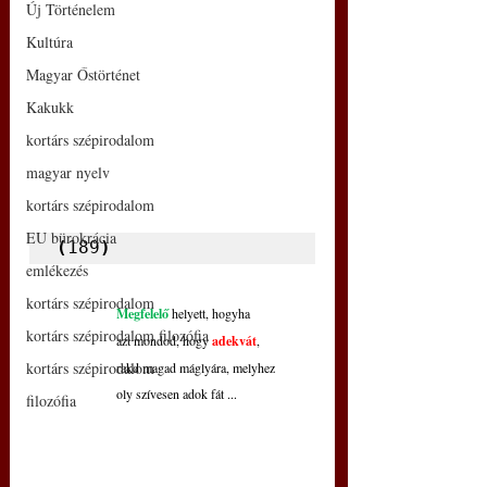
Új Történelem
Kultúra
Magyar Őstörténet
Kakukk
kortárs szépirodalom
magyar nyelv
kortárs szépirodalom
EU bürokrácia
(
189
)
emlékezés
kortárs szépirodalom
Megfelelő
helyett, hogyha
kortárs szépirodalom filozófia
azt mondod, hogy
adekvát
,
kortárs szépirodalom
rakd magad máglyára, melyhez
oly szívesen adok fát ...
filozófia