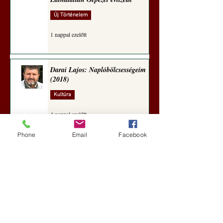
Új Történelem
1 nappal ezelőtt
Darai Lajos: Naplóbölcsességeim
(2018)
Kultúra
4 nappal ezelőtt
Phone
Email
Facebook
A Rothschildok és a Pentagon
bizalmas feljegyzése: „Hét ország
kiiktatása… Irán végleges
legyőzése”
Új Történelem
5 nappal ezelőtt