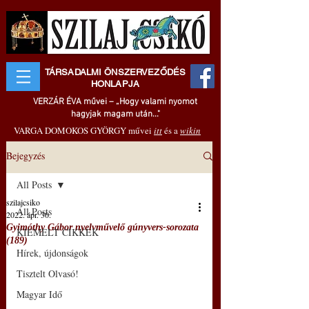
TÁRSADALMI ÖNSZERVEZŐDÉS
HONLAPJA
VERZÁR ÉVA művei – „Hogy valami nyomot
hagyjak magam után..."
VARGA DOMOKOS GYÖRGY művei
itt
és a
wikin
Bejegyzés
All Posts
szilajcsiko
All Posts
2022. ápr. 30.
Gyimóthy Gábor nyelvművelő gúnyvers-sorozata
KIEMELT CIKKEK
(189)
Hírek, újdonságok
Tisztelt Olvasó!
Magyar Idő