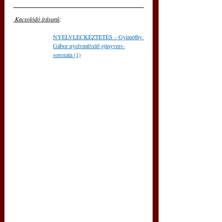
 Kacsolódó írásunk
: 
NYELVLECKÉZTETÉS – Gyimóthy 
Gábor nyelvművelő gúnyvers-
sorozata (1)