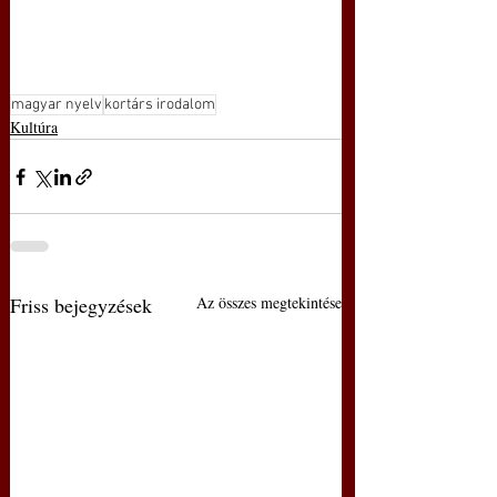
magyar nyelv
kortárs irodalom
Kultúra
Friss bejegyzések
Az összes megtekintése