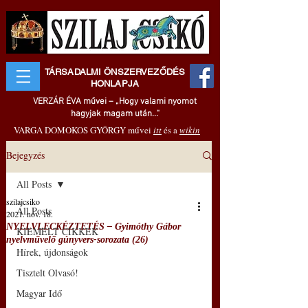
TÁRSADALMI ÖNSZERVEZŐDÉS
HONLAPJA
VERZÁR ÉVA művei – „Hogy valami nyomot
hagyjak magam után..."
VARGA DOMOKOS GYÖRGY művei
itt
és a
wikin
Bejegyzés
All Posts
szilajcsiko
All Posts
2021. nov. 18.
NYELVLECKÉZTETÉS – Gyimóthy Gábor
KIEMELT CIKKEK
nyelvművelő gúnyvers-sorozata (26)
Hírek, újdonságok
Tisztelt Olvasó!
Magyar Idő