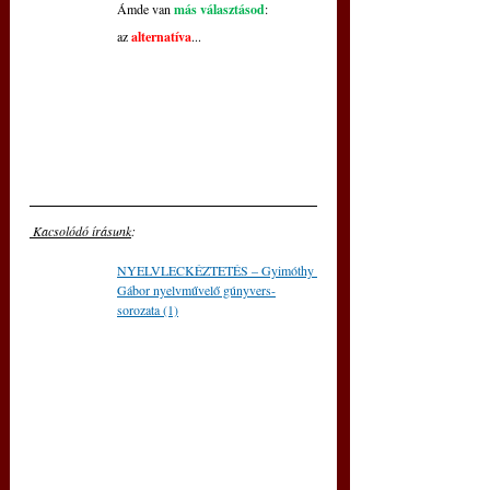
Ámde van 
más választásod
:
az 
alternatíva
...
 Kacsolódó írásunk
: 
NYELVLECKÉZTETÉS – Gyimóthy 
Gábor nyelvművelő gúnyvers-
sorozata (1)