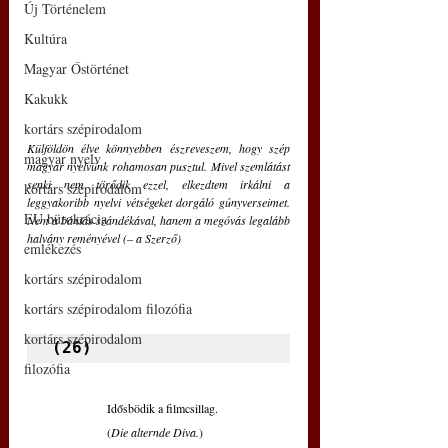
Új Történelem
Kultúra
Magyar Őstörténet
Kakukk
kortárs szépirodalom
Külföldön élve könnyebben észreveszem, hogy szép 
magyar nyelv
magyar nyelvünk rohamosan pusztul. Mivel szemlátást 
senki nem törődik ezzel, elkezdtem irkálni a 
kortárs szépirodalom
leggyakoribb nyelvi vétségeket dorgáló gúnyverseimet. 
EU bürokrácia
Nem a bántás szándékával, hanem a megóvás legalább 
halvány reményével (– a Szerző)
emlékezés
kortárs szépirodalom
kortárs szépirodalom filozófia
kortárs szépirodalom
(26)
filozófia
Idősbödik a filmcsillag.
(
Die alternde Diva.
)