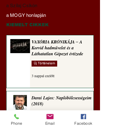
Darai Lajos:
Gyimóthy Gábor
a Szilaj Csikón
Naplóbölcsességeim
nyelvművelő gúnyv
a MOGY honlapján
(2023)
sorozata (1771)
KIEMELT CIKKEK
VAXÓRIA KRÓNIKÁJA ‒ A
Korvid hadművelet és a
Láthatatlan Gépezet évtizede
Új Történelem
3 nappal ezelőtt
Darai Lajos: Naplóbölcsességeim
(2018)
Kultúra
Phone
Email
Facebook
6 nappal ezelőtt