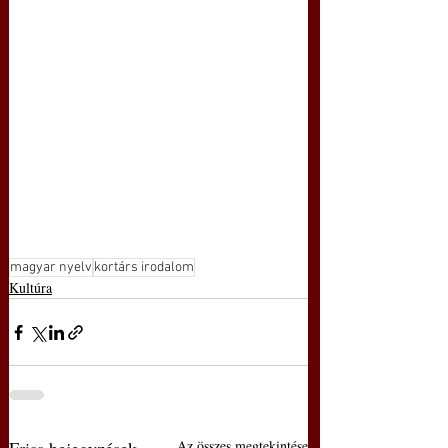
magyar nyelv
kortárs irodalom
Kultúra
Az összes megtekintése