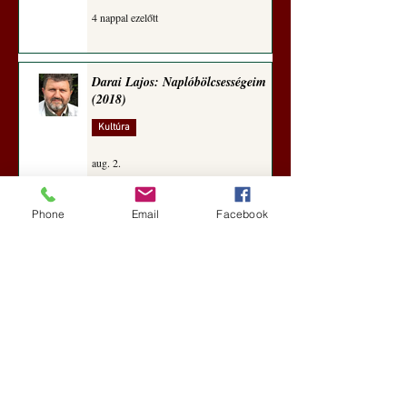
4 nappal ezelőtt
Darai Lajos: Naplóbölcsességeim
(2018)
Kultúra
aug. 2.
Phone
Email
Facebook
A Rothschildok és a Pentagon
bizalmas feljegyzése: „Hét ország
kiiktatása… Irán végleges
legyőzése”
Új Történelem
aug. 1.
Geostratégiai dosszié: a háború,