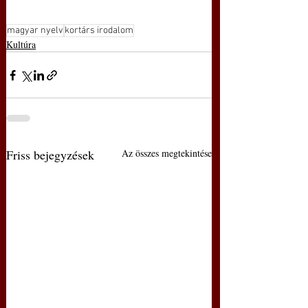
magyar nyelv
kortárs irodalom
Kultúra
Friss bejegyzések
Az összes megtekintése