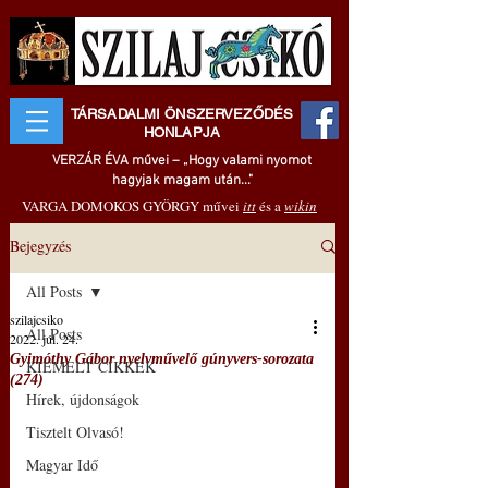
TÁRSADALMI ÖNSZERVEZŐDÉS
HONLAPJA
VERZÁR ÉVA művei – „Hogy valami nyomot
hagyjak magam után..."
VARGA DOMOKOS GYÖRGY művei
itt
és a
wikin
Bejegyzés
All Posts
szilajcsiko
All Posts
2022. júl. 24.
Gyimóthy Gábor nyelvművelő gúnyvers-sorozata
KIEMELT CIKKEK
(274)
Hírek, újdonságok
Tisztelt Olvasó!
Magyar Idő