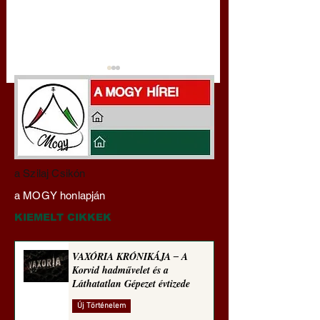
Darai Lajos:
Gyimóthy Gábor
a Szilaj Csikón
Naplóbölcsességeim
nyelvművelő gúnyv
a MOGY honlapján
(2025)
sorozata (1773)
KIEMELT CIKKEK
VAXÓRIA KRÓNIKÁJA ‒ A
Korvid hadművelet és a
Láthatatlan Gépezet évtizede
Új Történelem