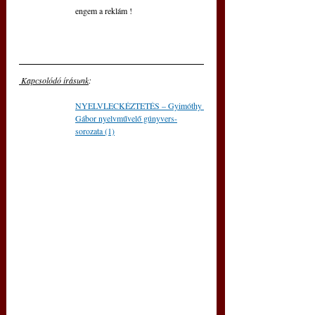
engem a reklám !
 Kapcsolódó írásunk
: 
NYELVLECKÉZTETÉS – Gyimóthy 
Gábor nyelvművelő gúnyvers-
sorozata (1)