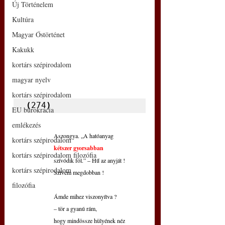
Új Történelem
Kultúra
Magyar Őstörténet
Kakukk
kortárs szépirodalom
magyar nyelv
kortárs szépirodalom
(
274
)
EU bürokrácia
emlékezés
Aszongya. „A hatóanyag
kortárs szépirodalom
kétszer gyorsabban
kortárs szépirodalom filozófia
szívódik föl.” – Hű az anyját !
kortárs szépirodalom
Szívem megdobban !
filozófia
Ámde mihez viszonyítva ?
– tör a gyanú rám,
hogy mindössze hülyének néz