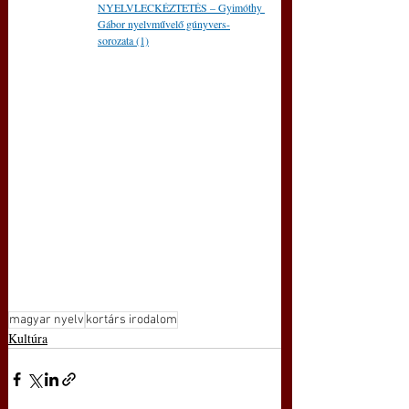
NYELVLECKÉZTETÉS – Gyimóthy 
Gábor nyelvművelő gúnyvers-
sorozata (1)
magyar nyelv
kortárs irodalom
Kultúra