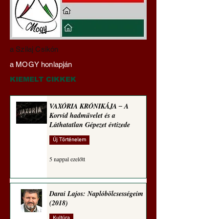
Darai Lajos:
Gyimóthy Gábor
a Szilaj Csikón
Naplóbölcsességeim
nyelvművelő gúnyv
a MOGY honlapján
(2025)
sorozata (1773)
KIEMELT CIKKEK
VAXÓRIA KRÓNIKÁJA ‒ A
Korvid hadművelet és a
Láthatatlan Gépezet évtizede
Új Történelem
5 nappal ezelőtt
Darai Lajos: Naplóbölcsességeim
(2018)
Kultúra