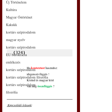
Új Történelem
Kultúra
Magyar Őstörténet
Kakukk
kortárs szépirodalom
magyar nyelv
kortárs szépirodalom
(
324
)
EU bürokrácia
emlékezés
Ha
kontextust
 használsz:
kortárs szépirodalom
idegenszó-függés !
kortárs szépirodalom filozófia
Közted és magyar közt
kortárs szépirodalom
van még 
összefüggés
 ?
filozófia
 Kapcsolódó írásunk
: 