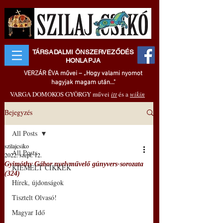
TÁRSADALMI ÖNSZERVEZŐDÉS
HONLAPJA
VERZÁR ÉVA művei – „Hogy valami nyomot
hagyjak magam után..."
VARGA DOMOKOS GYÖRGY művei
itt
és a
wikin
Bejegyzés
All Posts
szilajcsiko
All Posts
2022. szept. 12.
Gyimóthy Gábor nyelvművelő gúnyvers-sorozata
KIEMELT CIKKEK
(324)
Hírek, újdonságok
Tisztelt Olvasó!
Magyar Idő