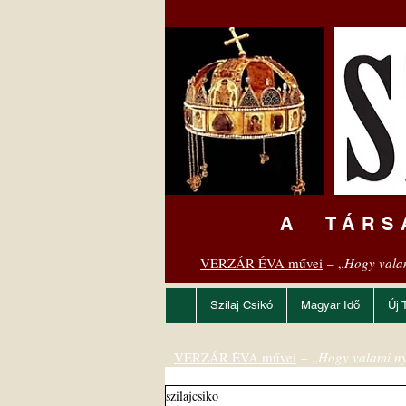
A TÁRS
VERZÁR ÉVA művei
– „
Hogy vala
Szilaj Csikó
Magyar Idő
Új 
VERZÁR ÉVA művei
– „
Hogy valami ny
szilajcsiko