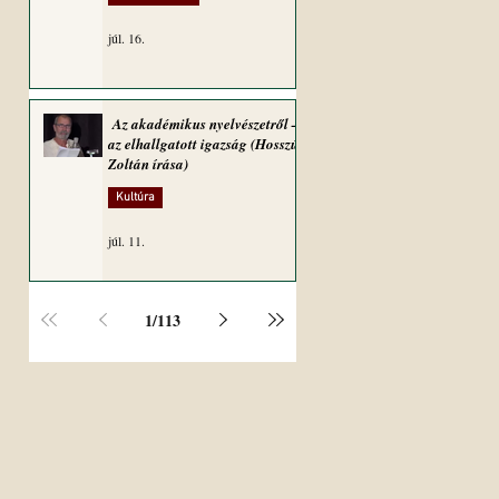
júl. 16.
Az akadémikus nyelvészetről –
az elhallgatott igazság (Hosszú
Zoltán írása)
Kultúra
júl. 11.
1
/
113