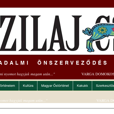
ADALMI ÖNSZERVEZŐDÉS
mi nyomot hagyjak magam után..."
VARGA DOMOKOS
Történelem
Kultúra
Magyar Őstörténet
Kakukk
Szerkesztő
omot hagyjak magam után..."
VARGA D