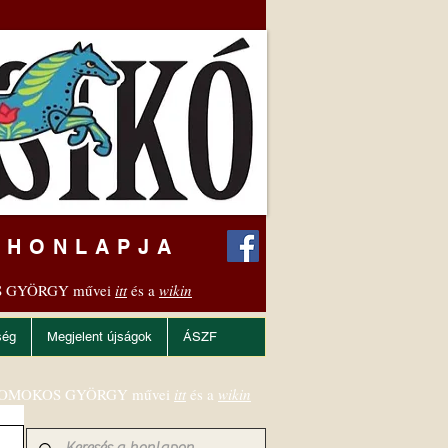
 HONLAPJA
 GYÖRGY művei
itt
és a
wikin
ség
Megjelent újságok
ÁSZF
OMOKOS GYÖRGY művei
itt
és a
wikin