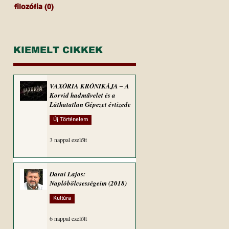
filozófia
(0)
0 bejegyzés
KIEMELT CIKKEK
VAXÓRIA KRÓNIKÁJA ‒ A
Korvid hadművelet és a
Láthatatlan Gépezet évtizede
Új Történelem
3 nappal ezelőtt
Darai Lajos:
Naplóbölcsességeim (2018)
Kultúra
6 nappal ezelőtt