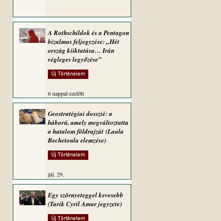
A Rothschildok és a Pentagon
bizalmas feljegyzése: „Hét
ország kiiktatása… Irán
végleges legyőzése”
Új Történelem
6 nappal ezelőtt
Geostratégiai dosszié: a
háború, amely megváltoztatta
a hatalom földrajzát (Laala
Bechetoula elemzése)
Új Történelem
júl. 29.
Egy szörnyeteggel kevesebb
(Tarik Cyril Amar jegyzete)
Új Történelem