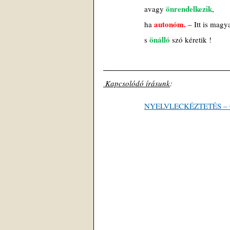
önrendelkezik
avagy 
,
autonóm.
ha 
 – Itt is magy
önálló
s 
 szó kéretik !
 Kapcsolódó írásunk
: 
NYELVLECKÉZTETÉS – Gyi