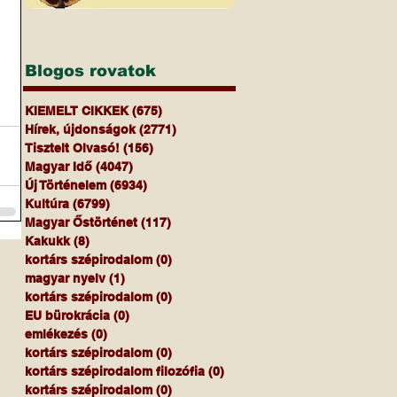
Blogos rovatok
KIEMELT CIKKEK
(675)
675 bejegyzés
Hírek, újdonságok
(2771)
2771 bejegyzés
Tisztelt Olvasó!
(156)
156 bejegyzés
Magyar Idő
(4047)
4047 bejegyzés
Új Történelem
(6934)
6934 bejegyzés
Kultúra
(6799)
6799 bejegyzés
Magyar Őstörténet
(117)
117 bejegyzés
Kakukk
(8)
8 bejegyzés
kortárs szépirodalom
(0)
0 bejegyzés
magyar nyelv
(1)
1 bejegyzés
kortárs szépirodalom
(0)
0 bejegyzés
EU bürokrácia
(0)
0 bejegyzés
emlékezés
(0)
0 bejegyzés
kortárs szépirodalom
(0)
0 bejegyzés
kortárs szépirodalom filozófia
(0)
0 bejegyzés
kortárs szépirodalom
(0)
0 bejegyzés