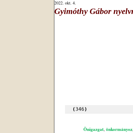
2022. okt. 4.
Gyimóthy Gábor nyelvm
(
346
)
Önigazgat
önkormányoz
, 