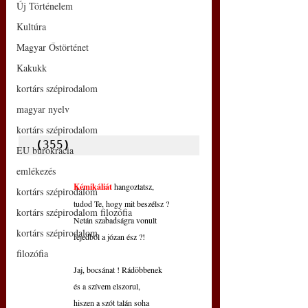
Új Történelem
Kultúra
Magyar Őstörténet
Kakukk
kortárs szépirodalom
magyar nyelv
kortárs szépirodalom
(
355
)
EU bürokrácia
emlékezés
Kémikáliát
 hangoztatsz,
kortárs szépirodalom
tudod Te, hogy mit beszélsz ?
kortárs szépirodalom filozófia
Netán szabadságra vonult
kortárs szépirodalom
fejedből a józan ész ?!
filozófia
Jaj, bocsánat ! Rádöbbenek
és a szívem elszorul,
hiszen a szót talán soha