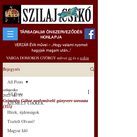
TÁRSADALMI ÖNSZERVEZŐDÉS
HONLAPJA
VERZÁR ÉVA művei – „Hogy valami nyomot
hagyjak magam után..."
VARGA DOMOKOS GYÖRGY művei
itt
és a
wikin
Bejegyzés
All Posts
szilajcsiko
All Posts
2022. okt. 13.
Gyimóthy Gábor nyelvművelő gúnyvers-sorozata
KIEMELT CIKKEK
(355)
Hírek, újdonságok
Tisztelt Olvasó!
Magyar Idő