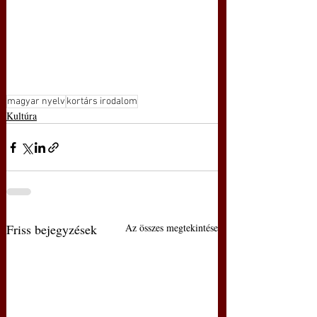
magyar nyelv
kortárs irodalom
Kultúra
Friss bejegyzések
Az összes megtekintése