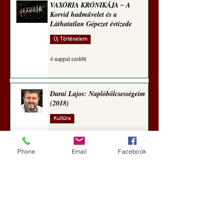
VAXÓRIA KRÓNIKÁJA ‒ A
Korvid hadművelet és a
Láthatatlan Gépezet évtizede
Új Történelem
4 nappal ezelőtt
Darai Lajos: Naplóbölcsességeim
(2018)
Kultúra
aug. 2.
Phone
Email
Facebook
A Rothschildok és a Pentagon
bizalmas feljegyzése: „Hét ország
kiiktatása… Irán végleges
legyőzése”