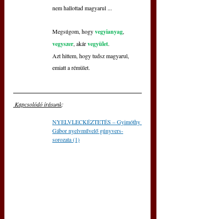
nem hallottad magyarul ...
Megsúgom, hogy 
vegyianyag
,
vegyszer
, akár 
vegyület
.
Azt hittem, hogy tudsz magyarul,
emiatt a rémület.
 Kapcsolódó írásunk
: 
NYELVLECKÉZTETÉS – Gyimóthy 
Gábor nyelvművelő gúnyvers-
sorozata (1)