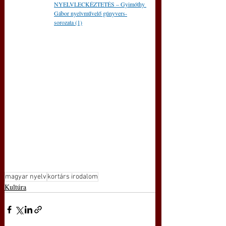
NYELVLECKÉZTETÉS – Gyimóthy 
Gábor nyelvművelő gúnyvers-
sorozata (1)
magyar nyelv
kortárs irodalom
Kultúra