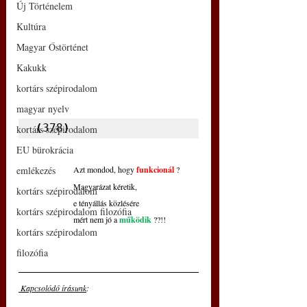
Új Történelem
Kultúra
Magyar Őstörténet
Kakukk
kortárs szépirodalom
magyar nyelv
(
378
)
kortárs szépirodalom
EU bürokrácia
emlékezés
Azt mondod, hogy 
funkcionál
 ?
Magyarázat kéretik,
kortárs szépirodalom
e tényállás közlésére
kortárs szépirodalom filozófia
mért nem jó a 
működik
 ??!!
kortárs szépirodalom
filozófia
 Kapcsolódó írásunk
: 