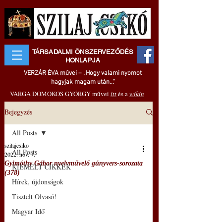
TÁRSADALMI ÖNSZERVEZŐDÉS
HONLAPJA
VERZÁR ÉVA művei – „Hogy valami nyomot
hagyjak magam után..."
VARGA DOMOKOS GYÖRGY művei
itt
és a
wikin
Bejegyzés
All Posts
szilajcsiko
All Posts
2022. nov. 7.
Gyimóthy Gábor nyelvművelő gúnyvers-sorozata
KIEMELT CIKKEK
(378)
Hírek, újdonságok
Tisztelt Olvasó!
Magyar Idő