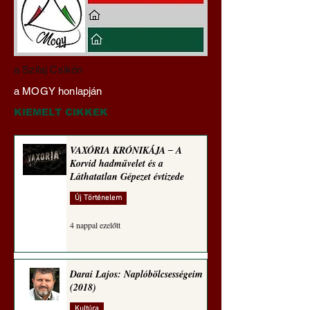
Darai Lajos:
Gyimóthy Gábor
a Szilaj Csikón
Naplóbölcsességeim
nyelvművelő gúnyv
a MOGY honlapján
(2024)
sorozata (1772)
KIEMELT CIKKEK
VAXÓRIA KRÓNIKÁJA ‒ A
Korvid hadművelet és a
Láthatatlan Gépezet évtizede
Új Történelem
4 nappal ezelőtt
Darai Lajos: Naplóbölcsességeim
(2018)
Kultúra