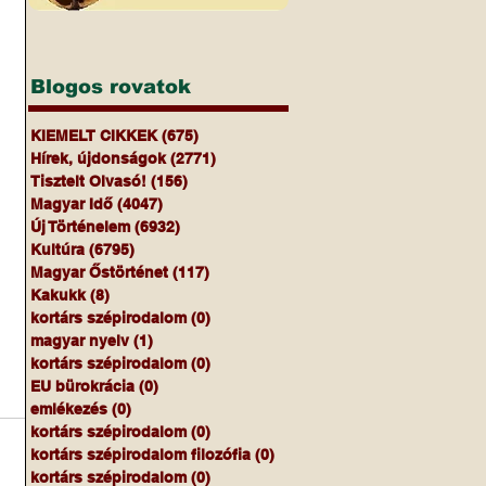
Blogos rovatok
KIEMELT CIKKEK
(675)
675 bejegyzés
Hírek, újdonságok
(2771)
2771 bejegyzés
Tisztelt Olvasó!
(156)
156 bejegyzés
Magyar Idő
(4047)
4047 bejegyzés
Új Történelem
(6932)
6932 bejegyzés
Kultúra
(6795)
6795 bejegyzés
Magyar Őstörténet
(117)
117 bejegyzés
Kakukk
(8)
8 bejegyzés
kortárs szépirodalom
(0)
0 bejegyzés
magyar nyelv
(1)
1 bejegyzés
kortárs szépirodalom
(0)
0 bejegyzés
EU bürokrácia
(0)
0 bejegyzés
emlékezés
(0)
0 bejegyzés
kortárs szépirodalom
(0)
0 bejegyzés
kortárs szépirodalom filozófia
(0)
0 bejegyzés
kortárs szépirodalom
(0)
0 bejegyzés