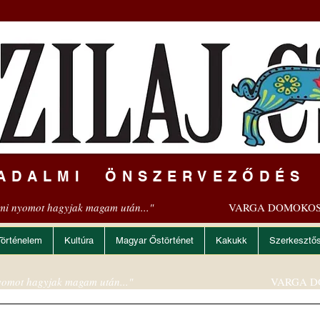
ADALMI ÖNSZERVEZŐDÉS
mi nyomot hagyjak magam után..."
VARGA DOMOKOS
Történelem
Kultúra
Magyar Őstörténet
Kakukk
Szerkesztő
omot hagyjak magam után..."
VARGA D