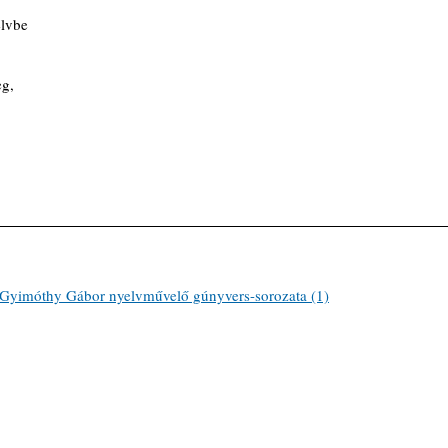
elvbe
eg,
móthy Gábor nyelvművelő gúnyvers-sorozata (1)