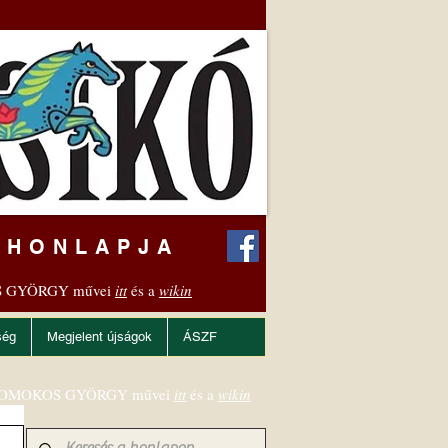
 HONLAPJA
 GYÖRGY művei
itt
és a
wikin
ség
Megjelent újságok
ÁSZF
OMOKOS GYÖRGY művei
itt
és a
wikin