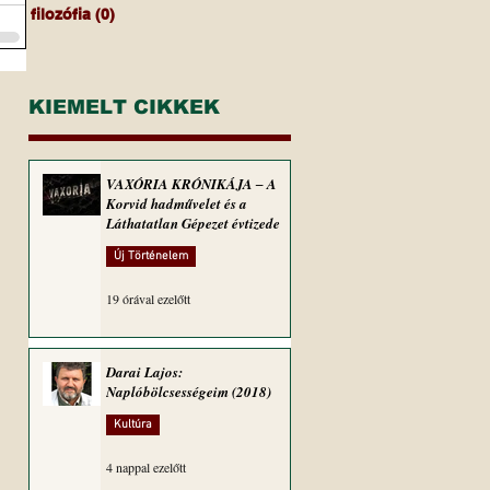
filozófia
(0)
0 bejegyzés
KIEMELT CIKKEK
VAXÓRIA KRÓNIKÁJA ‒ A
Korvid hadművelet és a
Láthatatlan Gépezet évtizede
Új Történelem
19 órával ezelőtt
Darai Lajos:
Naplóbölcsességeim (2018)
Kultúra
4 nappal ezelőtt