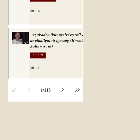
júl. 16.
Az akadémikus nyelvészetről –
az elhallgatott igazság (Hosszú
Zoltán írása)
Kultúra
júl. 11.
1
/
113