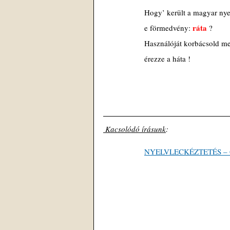
Hogy’ került a magyar ny
ráta
e förmedvény:
 ?
Használóját korbácsold m
érezze a háta !
 Kacsolódó írásunk
: 
NYELVLECKÉZTETÉS – Gyi