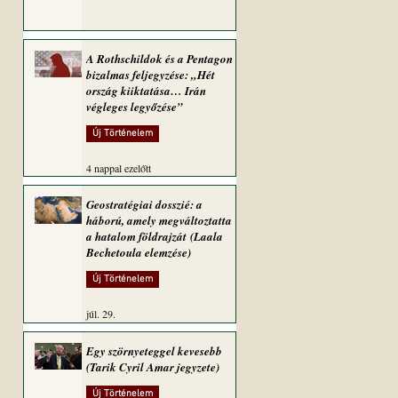
A Rothschildok és a Pentagon
bizalmas feljegyzése: „Hét
ország kiiktatása… Irán
végleges legyőzése”
Új Történelem
4 nappal ezelőtt
Geostratégiai dosszié: a
háború, amely megváltoztatta
a hatalom földrajzát (Laala
Bechetoula elemzése)
Új Történelem
júl. 29.
Egy szörnyeteggel kevesebb
(Tarik Cyril Amar jegyzete)
Új Történelem