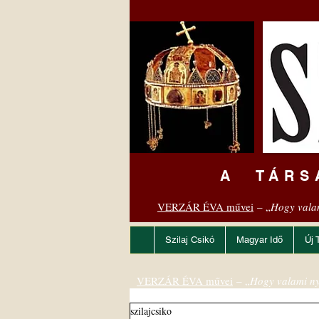
A TÁRS
VERZÁR ÉVA művei
– „
Hogy vala
Szilaj Csikó
Magyar Idő
Új 
VERZÁR ÉVA művei
– „
Hogy valami ny
szilajcsiko