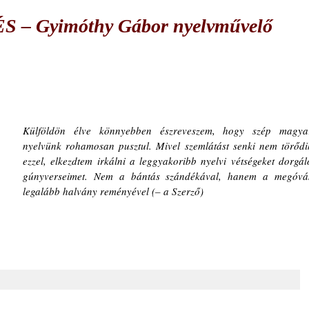
 Gyimóthy Gábor nyelvművelő
Külföldön élve könnyebben észreveszem, hogy szép magyar
nyelvünk rohamosan pusztul. Mivel szemlátást senki nem törődik
ezzel, elkezdtem irkálni a leggyakoribb nyelvi vétségeket dorgáló
gúnyverseimet. Nem a bántás szándékával, hanem a megóvás
legalább halvány reményével (– a Szerző)