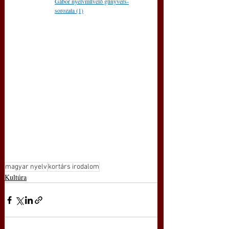
Gábor nyelvművelő gúnyvers-
sorozata (1)
magyar nyelv
kortárs irodalom
Kultúra