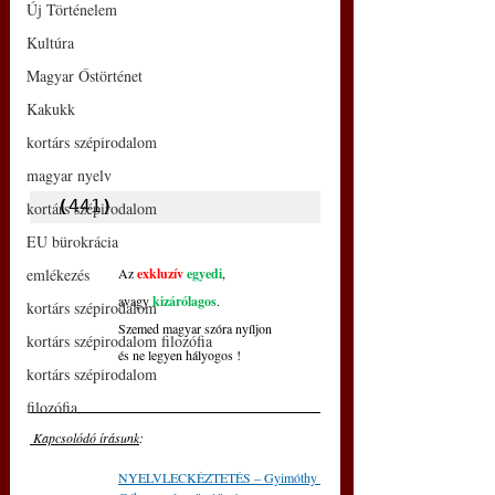
Új Történelem
Kultúra
Magyar Őstörténet
Kakukk
kortárs szépirodalom
magyar nyelv
(
441
)
kortárs szépirodalom
EU bürokrácia
emlékezés
Az 
exkluzív
egyedi
,
avagy 
kizárólagos
.
kortárs szépirodalom
Szemed magyar szóra nyíljon
kortárs szépirodalom filozófia
és ne legyen hályogos !
kortárs szépirodalom
filozófia
 Kapcsolódó írásunk
: 
NYELVLECKÉZTETÉS – Gyimóthy 