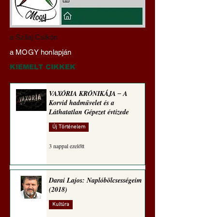
Darai Lajos:
Gyimóthy Gábor
a Szilaj Csikón
Naplóbölcsességeim
nyelvművelő gúnyv
a MOGY honlapján
(2023)
sorozata (1771)
KIEMELT CIKKEK
VAXÓRIA KRÓNIKÁJA ‒ A
Korvid hadművelet és a
Láthatatlan Gépezet évtizede
Új Történelem
3 nappal ezelőtt
Darai Lajos: Naplóbölcsességeim
(2018)
Kultúra