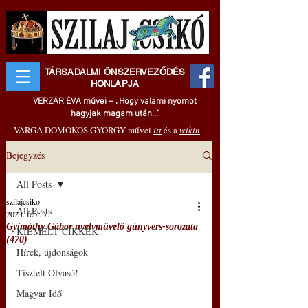
TÁRSADALMI ÖNSZERVEZŐDÉS
HONLAPJA
VERZÁR ÉVA művei – „Hogy valami nyomot
hagyjak magam után..."
VARGA DOMOKOS GYÖRGY művei
itt
és a
wikin
Bejegyzés
All Posts
szilajcsiko
All Posts
2023. febr. 7.
Gyimóthy Gábor nyelvművelő gúnyvers-sorozata
KIEMELT CIKKEK
(470)
Hírek, újdonságok
Tisztelt Olvasó!
Magyar Idő