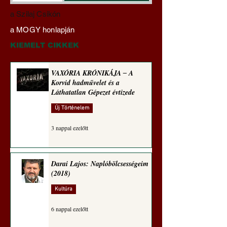
Darai Lajos:
Gyimóthy Gábor
a Szilaj Csikón
Naplóbölcsességeim
nyelvművelő gúnyv
a MOGY honlapján
(2024)
sorozata (1772)
KIEMELT CIKKEK
VAXÓRIA KRÓNIKÁJA ‒ A
Korvid hadművelet és a
Láthatatlan Gépezet évtizede
Új Történelem
3 nappal ezelőtt
Darai Lajos: Naplóbölcsességeim
(2018)
Kultúra
6 nappal ezelőtt