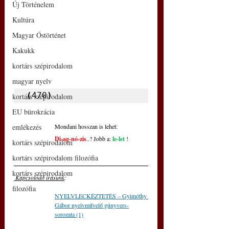
Új Történelem
Kultúra
Magyar Őstörténet
Kakukk
kortárs szépirodalom
magyar nyelv
(
470
)
kortárs szépirodalom
EU bürokrácia
emlékezés
Mondani hosszan is lehet:
Di-ag-nó-zis
..? Jobb a:
 le-let 
!
kortárs szépirodalom
kortárs szépirodalom filozófia
kortárs szépirodalom
 Kapcsolódó írásunk
: 
filozófia
NYELVLECKÉZTETÉS – Gyimóthy 
Gábor nyelvművelő gúnyvers-
sorozata (1)