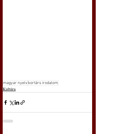
magyar nyelv
kortárs irodalom
Kultúra