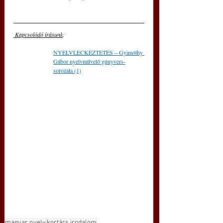
 Kapcsolódó írásunk
: 
NYELVLECKÉZTETÉS – Gyimóthy 
Gábor nyelvművelő gúnyvers-
sorozata (1)
magyar nyelv
kortárs irodalom