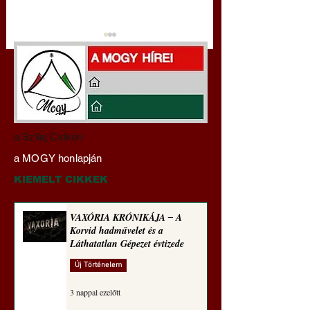
Darai Lajos:
Gyimóthy Gábor
a Szilaj Csikón
Naplóbölcsességeim
nyelvművelő gúnyv
a MOGY honlapján
(2024)
sorozata (1772)
KIEMELT CIKKEK
VAXÓRIA KRÓNIKÁJA ‒ A
Korvid hadművelet és a
Láthatatlan Gépezet évtizede
Új Történelem
3 nappal ezelőtt