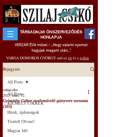
TÁRSADALMI ÖNSZERVEZŐDÉS
HONLAPJA
VERZÁR ÉVA művei – „Hogy valami nyomot
hagyjak magam után..."
VARGA DOMOKOS GYÖRGY művei
itt
és a
wikin
Bejegyzés
All Posts
szilajcsiko
All Posts
2023. márc. 12.
Gyimóthy Gábor nyelvművelő gúnyvers-sorozata
KIEMELT CIKKEK
(503)
Hírek, újdonságok
Tisztelt Olvasó!
Magyar Idő