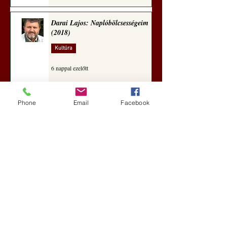
Darai Lajos: Naplóbölcsességeim
(2018)
Kultúra
6 nappal ezelőtt
Phone
Email
Facebook
A Rothschildok és a Pentagon
bizalmas feljegyzése: „Hét ország
kiiktatása… Irán végleges
legyőzése”
Új Történelem
7 nappal ezelőtt
Geostratégiai dosszié: a háború,
amely megváltoztatta a hatalom
földrajzát (Laala Bechetoula