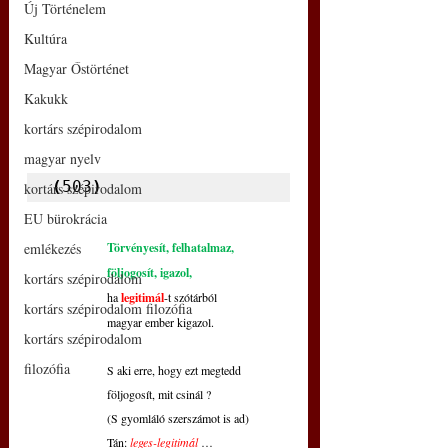
Új Történelem
Kultúra
Magyar Őstörténet
Kakukk
kortárs szépirodalom
magyar nyelv
(
503
)
kortárs szépirodalom
EU bürokrácia
emlékezés
Törvényesít, felhatalmaz,
följogosít, igazol,
kortárs szépirodalom
ha
legitimál
-t szótárból
kortárs szépirodalom filozófia
magyar ember kigazol.
kortárs szépirodalom
filozófia
S aki erre, hogy ezt megtedd 
följogosít, mit csinál ?
(S gyomláló szerszámot is ad)
Tán: 
leges-legitimál
 …