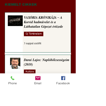
KIEMELT CIKKEK
VAXÓRIA KRÓNIKÁJA ‒ A
Korvid hadművelet és a
Láthatatlan Gépezet évtizede
Új Történelem
3 nappal ezelőtt
Darai Lajos: Naplóbölcsességeim
(2018)
Kultúra
6 nappal ezelőtt
Phone
Email
Facebook
A Rothschildok és a Pentagon