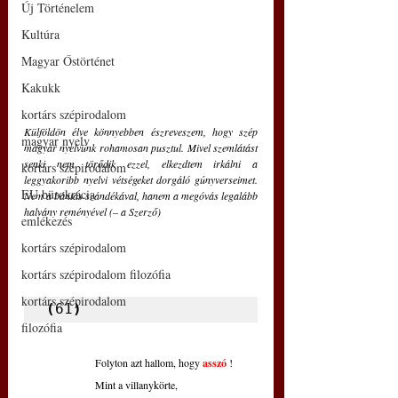
Új Történelem
Kultúra
Magyar Őstörténet
Kakukk
kortárs szépirodalom
Külföldön élve könnyebben észreveszem, hogy szép 
magyar nyelv
magyar nyelvünk rohamosan pusztul. Mivel szemlátást 
senki nem törődik ezzel, elkezdtem irkálni a 
kortárs szépirodalom
leggyakoribb nyelvi vétségeket dorgáló gúnyverseimet. 
EU bürokrácia
Nem a bántás szándékával, hanem a megóvás legalább 
halvány reményével (– a Szerző)
emlékezés
kortárs szépirodalom
kortárs szépirodalom filozófia
kortárs szépirodalom
(
61
)
filozófia
Folyton azt hallom, hogy
asszó
!
Mint a villanykörte,