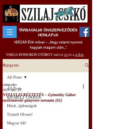
TÁRSADALMI ÖNSZERVEZŐDÉS
HONLAPJA
VERZÁR ÉVA művei – „Hogy valami nyomot
hagyjak magam után..."
VARGA DOMOKOS GYÖRGY művei
itt
és a
wikin
Bejegyzés
All Posts
szilajcsiko
All Posts
2021. dec. 23.
NYELVLECKÉZTETÉS – Gyimóthy Gábor
KIEMELT CIKKEK
nyelvművelő gúnyvers-sorozata (61)
Hírek, újdonságok
Tisztelt Olvasó!
Magyar Idő