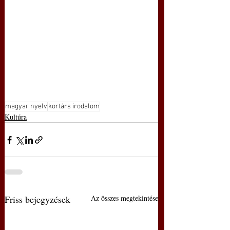
magyar nyelv
kortárs irodalom
Kultúra
Friss bejegyzések
Az összes megtekintése