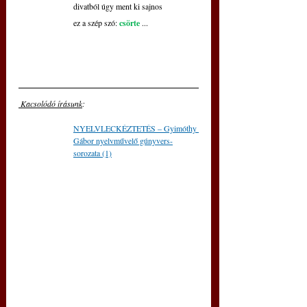
divatból úgy ment ki sajnos
ez a szép szó: 
csörte
 ...
 Kacsolódó írásunk
: 
NYELVLECKÉZTETÉS – Gyimóthy 
Gábor nyelvművelő gúnyvers-
sorozata (1)