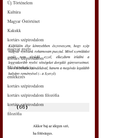
Új Történelem
Kultúra
Magyar Őstörténet
Kakukk
kortárs szépirodalom
Külföldön élve könnyebben észreveszem, hogy szép 
magyar nyelv
magyar nyelvünk rohamosan pusztul. Mivel szemlátást 
senki nem törődik ezzel, elkezdtem irkálni a 
kortárs szépirodalom
leggyakoribb nyelvi vétségeket dorgáló gúnyverseimet. 
EU bürokrácia
Nem a bántás szándékával, hanem a megóvás legalább 
halvány reményével (– a Szerző)
emlékezés
kortárs szépirodalom
kortárs szépirodalom filozófia
kortárs szépirodalom
(
66
)
filozófia
Akkor baj az idegen szó,
ha fölösleges.