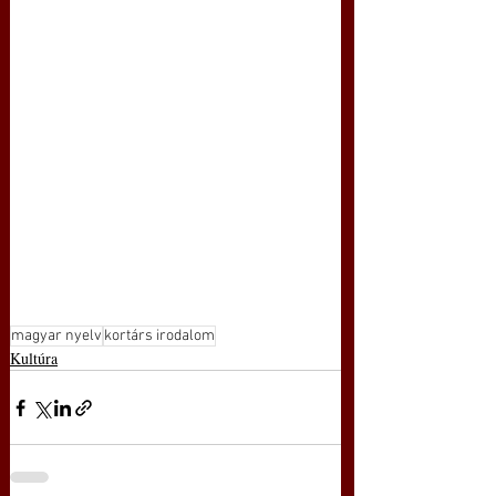
magyar nyelv
kortárs irodalom
Kultúra