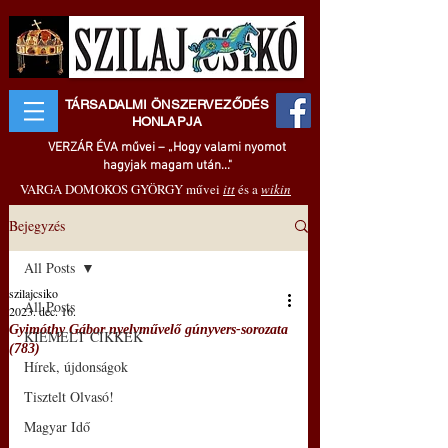
TÁRSADALMI ÖNSZERVEZŐDÉS
HONLAPJA
VERZÁR ÉVA művei – „Hogy valami nyomot
hagyjak magam után..."
VARGA DOMOKOS GYÖRGY művei
itt
és a
wikin
Bejegyzés
All Posts
szilajcsiko
All Posts
2023. dec. 16.
Gyimóthy Gábor nyelvművelő gúnyvers-sorozata
KIEMELT CIKKEK
(783)
Hírek, újdonságok
Tisztelt Olvasó!
Magyar Idő