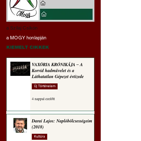
Darai Lajos:
Gyimóthy Gábor
a Szilaj Csikón
Naplóbölcsességeim
nyelvművelő gúnyv
a MOGY honlapján
(2025)
sorozata (1773)
KIEMELT CIKKEK
VAXÓRIA KRÓNIKÁJA ‒ A
Korvid hadművelet és a
Láthatatlan Gépezet évtizede
Új Történelem
4 nappal ezelőtt
Darai Lajos: Naplóbölcsességeim
(2018)
Kultúra