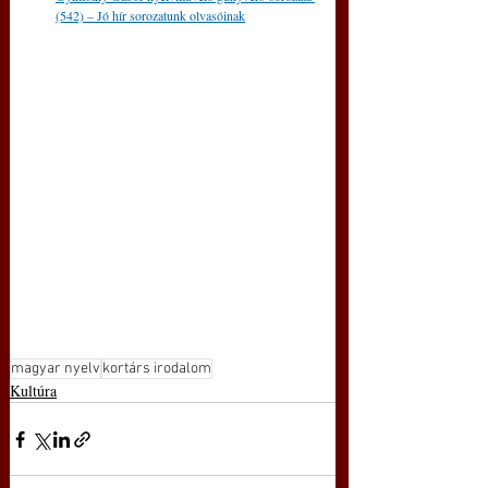
(542) – Jó hír sorozatunk olvasóinak
magyar nyelv
kortárs irodalom
Kultúra