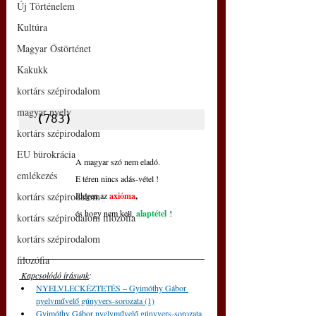
Új Történelem
Kultúra
Magyar Őstörténet
Kakukk
kortárs szépirodalom
magyar nyelv
(
783
)
kortárs szépirodalom
EU bürokrácia
A magyar szó nem eladó.
emlékezés
E téren nincs adás-vétel !
kortárs szépirodalom
Idegen az 
axióma
,
és hogy nem kell, 
alaptétel
!
kortárs szépirodalom filozófia
kortárs szépirodalom
filozófia
 Kapcsolódó írásunk
: 
NYELVLECKÉZTETÉS – Gyimóthy Gábor 
nyelvművelő gúnyvers-sorozata (1)
Gyimóthy Gábor nyelvművelő gúnyvers-sorozata 