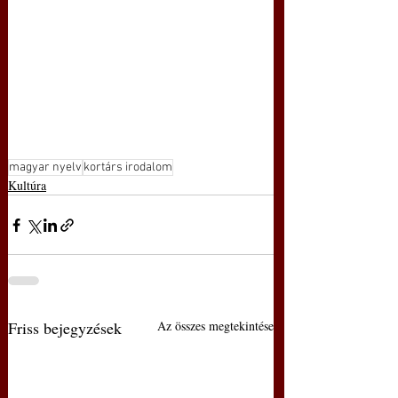
magyar nyelv
kortárs irodalom
Kultúra
Friss bejegyzések
Az összes megtekintése