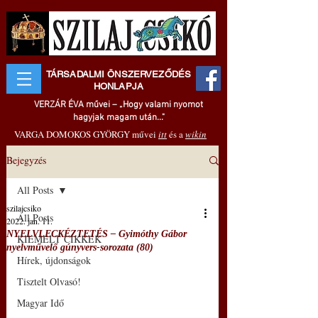
TÁRSADALMI ÖNSZERVEZŐDÉS
HONLAPJA
VERZÁR ÉVA művei – „Hogy valami nyomot
hagyjak magam után..."
VARGA DOMOKOS GYÖRGY művei
itt
és a
wikin
Bejegyzés
All Posts
szilajcsiko
All Posts
2022. jan. 11.
NYELVLECKÉZTETÉS – Gyimóthy Gábor
KIEMELT CIKKEK
nyelvművelő gúnyvers-sorozata (80)
Hírek, újdonságok
Tisztelt Olvasó!
Magyar Idő