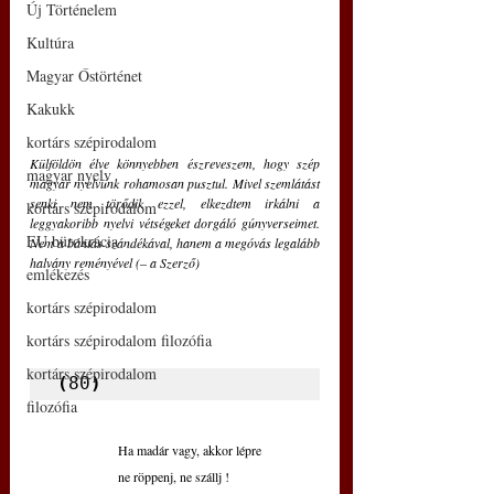
Új Történelem
Kultúra
Magyar Őstörténet
Kakukk
kortárs szépirodalom
Külföldön élve könnyebben észreveszem, hogy szép 
magyar nyelv
magyar nyelvünk rohamosan pusztul. Mivel szemlátást 
senki nem törődik ezzel, elkezdtem irkálni a 
kortárs szépirodalom
leggyakoribb nyelvi vétségeket dorgáló gúnyverseimet. 
EU bürokrácia
Nem a bántás szándékával, hanem a megóvás legalább 
halvány reményével (– a Szerző)
emlékezés
kortárs szépirodalom
kortárs szépirodalom filozófia
kortárs szépirodalom
(
80
)
filozófia
Ha madár vagy, akkor lépre
ne röppenj, ne szállj !