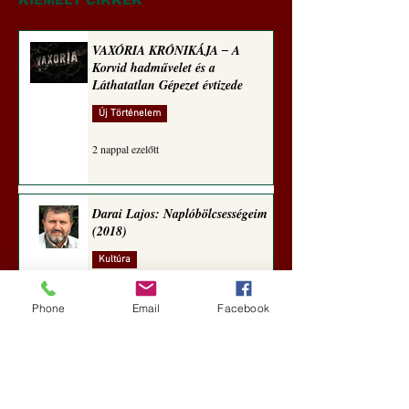
VAXÓRIA KRÓNIKÁJA ‒ A
Korvid hadművelet és a
Láthatatlan Gépezet évtizede
Új Történelem
2 nappal ezelőtt
Darai Lajos: Naplóbölcsességeim
(2018)
Kultúra
5 nappal ezelőtt
Phone
Email
Facebook
A Rothschildok és a Pentagon
bizalmas feljegyzése: „Hét ország