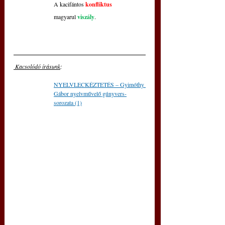
A kacifántos
konfliktus
magyarul 
viszály
.
 Kacsolódó írásunk
: 
NYELVLECKÉZTETÉS – Gyimóthy 
Gábor nyelvművelő gúnyvers-
sorozata (1)