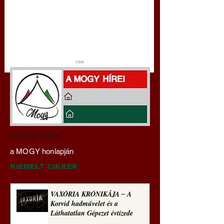
Darai Lajos:
Gyimóthy Gábor
a Szilaj Csikón
Naplóbölcsességeim
nyelvművelő gúnyv
a MOGY honlapján
(2025)
sorozata (1773)
KIEMELT CIKKEK
VAXÓRIA KRÓNIKÁJA ‒ A
Korvid hadművelet és a
Láthatatlan Gépezet évtizede