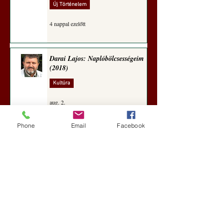
Új Történelem
4 nappal ezelőtt
Darai Lajos: Naplóbölcsességeim
(2018)
Kultúra
aug. 2.
Phone
Email
Facebook
A Rothschildok és a Pentagon
bizalmas feljegyzése: „Hét ország
kiiktatása… Irán végleges
legyőzése”
Új Történelem
aug. 1.