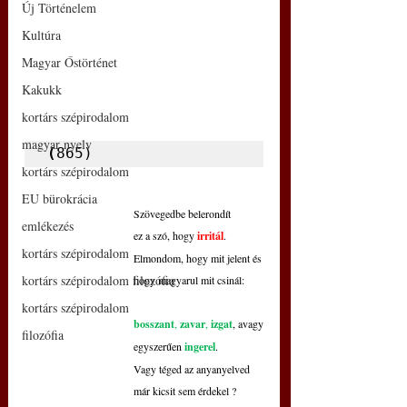
Új Történelem
Kultúra
Magyar Őstörténet
Kakukk
kortárs szépirodalom
magyar nyelv
(
865)
kortárs szépirodalom
EU bürokrácia
Szövegedbe belerondít
emlékezés
ez a szó, hogy 
irritál
.
kortárs szépirodalom
Elmondom, hogy mit jelent és
kortárs szépirodalom filozófia
hogy magyarul mit csinál:
kortárs szépirodalom
bosszant
, 
zavar
, 
izgat
, avagy
filozófia
egyszerűen
ingerel
.
Vagy téged az anyanyelved
már kicsit sem érdekel ? 