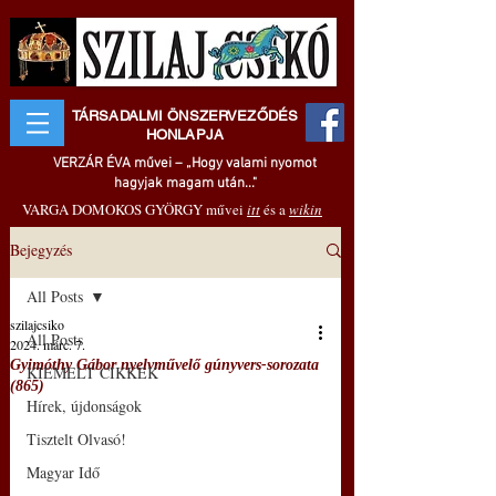
TÁRSADALMI ÖNSZERVEZŐDÉS
HONLAPJA
VERZÁR ÉVA művei – „Hogy valami nyomot
hagyjak magam után..."
VARGA DOMOKOS GYÖRGY művei
itt
és a
wikin
Bejegyzés
All Posts
szilajcsiko
All Posts
2024. márc. 7.
Gyimóthy Gábor nyelvművelő gúnyvers-sorozata
KIEMELT CIKKEK
(865)
Hírek, újdonságok
Tisztelt Olvasó!
Magyar Idő