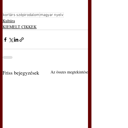
kortárs szépirodalom
magyar nyelv
Kultúra
KIEMELT CIKKEK
Friss bejegyzések
Az összes megtekintése