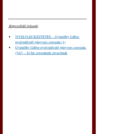
 Kapcsolódó írásunk
: 
NYELVLECKÉZTETÉS – Gyimóthy Gábor 
nyelvművelő gúnyvers-sorozata (1)
Gyimóthy Gábor nyelvművelő gúnyvers-sorozata 
(542) – Jó hír sorozatunk olvasóinak