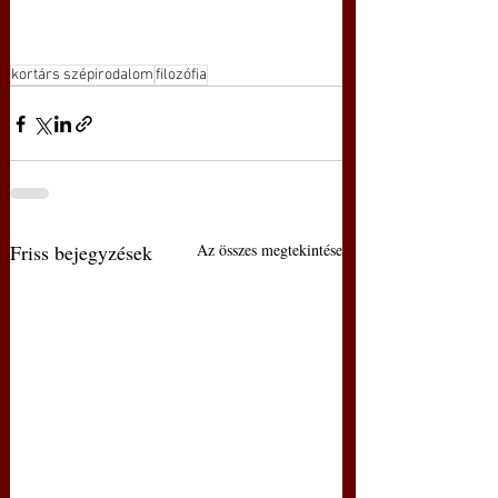
kortárs szépirodalom
filozófia
Friss bejegyzések
Az összes megtekintése