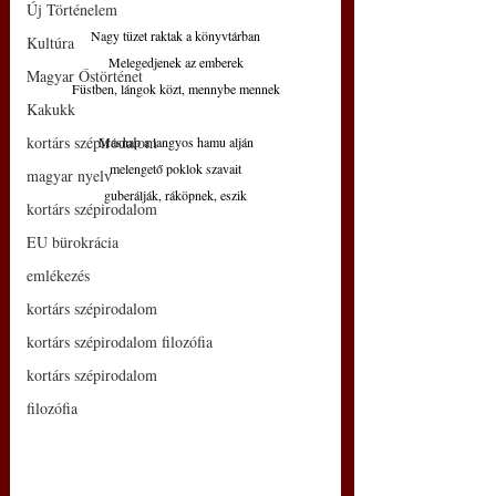
Új Történelem
Nagy tüzet raktak a könyvtárban
Kultúra
Melegedjenek az emberek
Magyar Őstörténet
Füstben, lángok közt, mennybe mennek
Kakukk
kortárs szépirodalom
Másnap a langyos hamu alján
melengető poklok szavait
magyar nyelv
guberálják, ráköpnek, eszik
kortárs szépirodalom
EU bürokrácia
emlékezés
kortárs szépirodalom
kortárs szépirodalom filozófia
kortárs szépirodalom
filozófia