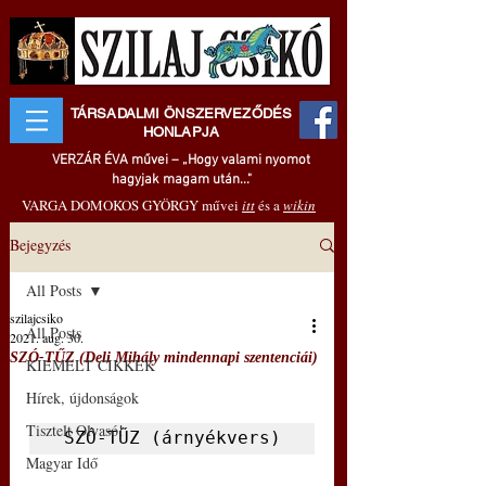
TÁRSADALMI ÖNSZERVEZŐDÉS
HONLAPJA
VERZÁR ÉVA művei – „Hogy valami nyomot
hagyjak magam után..."
VARGA DOMOKOS GYÖRGY művei
itt
és a
wikin
Bejegyzés
All Posts
szilajcsiko
All Posts
2021. aug. 30.
SZÓ-TŰZ (Deli Mihály mindennapi szentenciái)
KIEMELT CIKKEK
Hírek, újdonságok
Tisztelt Olvasó!
SZÓ-TŰZ (árnyékvers)
Magyar Idő