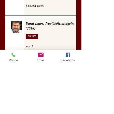
5 nappal ezelőtt
Darai Lajos: Naplóbölcsességeim
(2018)
Kultúra
aug. 2.
Phone
Email
Facebook
A Rothschildok és a Pentagon
bizalmas feljegyzése: „Hét ország
kiiktatása… Irán végleges
legyőzése”
Új Történelem
aug. 1.
Geostratégiai dosszié: a háború,