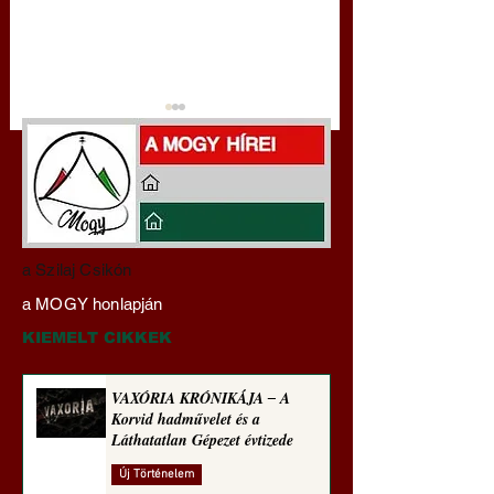
A „Föld legnagyobb
Gyimóthy Gábor
a Szilaj Csikón
ellensége” mélyreható
nyelvművelő gúnyv
a MOGY honlapján
betekintést nyújt
sorozata (1775)
disztópiánk lényegébe
KIEMELT CIKKEK
VAXÓRIA KRÓNIKÁJA ‒ A
Korvid hadművelet és a
Láthatatlan Gépezet évtizede
Új Történelem