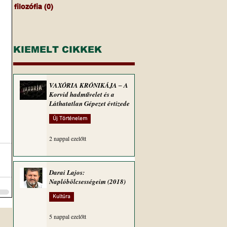
filozófia
(0)
0 bejegyzés
KIEMELT CIKKEK
VAXÓRIA KRÓNIKÁJA ‒ A
Korvid hadművelet és a
Láthatatlan Gépezet évtizede
Új Történelem
2 nappal ezelőtt
Darai Lajos:
Naplóbölcsességeim (2018)
Kultúra
5 nappal ezelőtt