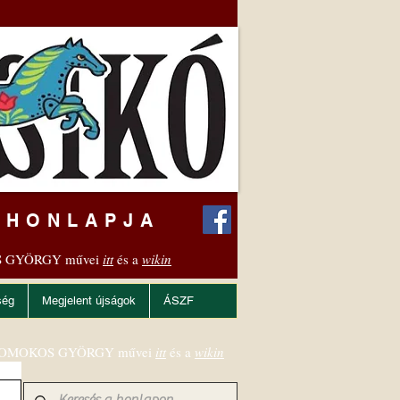
 HONLAPJA
 GYÖRGY művei
itt
és a
wikin
ség
Megjelent újságok
ÁSZF
OMOKOS GYÖRGY művei
itt
és a
wikin