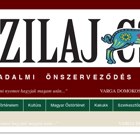
ADALMI ÖNSZERVEZŐDÉS
mi nyomot hagyjak magam után..."
VARGA DOMOKOS
Történelem
Kultúra
Magyar Őstörténet
Kakukk
Szerkesztő
omot hagyjak magam után..."
VARGA D