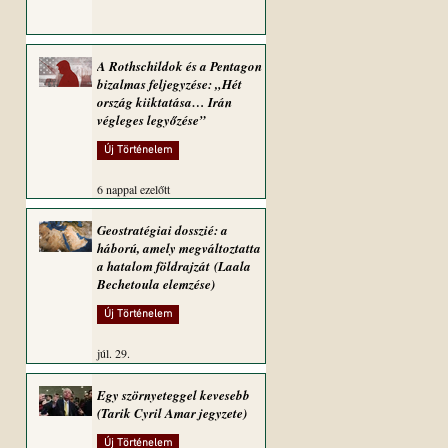
A Rothschildok és a Pentagon
bizalmas feljegyzése: „Hét
ország kiiktatása… Irán
végleges legyőzése”
Új Történelem
6 nappal ezelőtt
Geostratégiai dosszié: a
háború, amely megváltoztatta
a hatalom földrajzát (Laala
Bechetoula elemzése)
Új Történelem
júl. 29.
Egy szörnyeteggel kevesebb
(Tarik Cyril Amar jegyzete)
Új Történelem