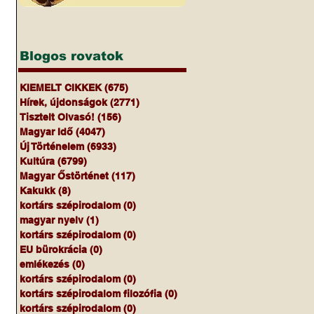
Blogos rovatok
KIEMELT CIKKEK
(675)
675 bejegyzés
Hírek, újdonságok
(2771)
2771 bejegyzés
Tisztelt Olvasó!
(156)
156 bejegyzés
Magyar Idő
(4047)
4047 bejegyzés
Új Történelem
(6933)
6933 bejegyzés
Kultúra
(6799)
6799 bejegyzés
Magyar Őstörténet
(117)
117 bejegyzés
Kakukk
(8)
8 bejegyzés
kortárs szépirodalom
(0)
0 bejegyzés
magyar nyelv
(1)
1 bejegyzés
kortárs szépirodalom
(0)
0 bejegyzés
EU bürokrácia
(0)
0 bejegyzés
emlékezés
(0)
0 bejegyzés
kortárs szépirodalom
(0)
0 bejegyzés
kortárs szépirodalom filozófia
(0)
0 bejegyzés
kortárs szépirodalom
(0)
0 bejegyzés