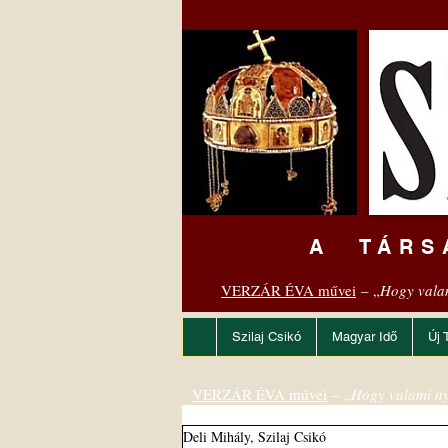
A TÁRS
VERZÁR ÉVA művei
– „
Hogy vala
Szilaj Csikó
Magyar Idő
Új 
VERZÁR ÉVA művei
– „
Hogy valami ny
Deli Mihály, Szilaj Csikó