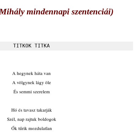
ihály mindennapi szentenciái)
TITKOK TITKA
A hegynek háta van
A völgynek lágy öle
És semmi szerelem
Hó és tavasz takarják
Szél, nap rajtuk boldogok
Ők tűrik mozdulatlan