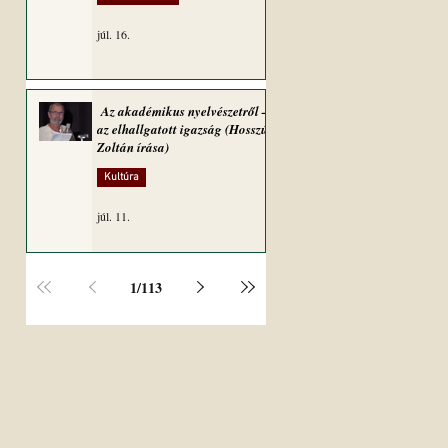
júl. 16.
Az akadémikus nyelvészetről –
az elhallgatott igazság (Hosszú
Zoltán írása)
Kultúra
júl. 11.
1
/
113