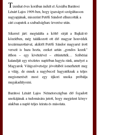
T
izenhat éves korában indult el Ázsiába Barátosi 
Lénárt Lajos 1909-ben, hogy igazságot szolgáltasson 
nagyapjának, miszerint Petőfi Sándort elhurcolták a 
cári csapatok a szabadságharc leverése után.
Sikerrel járt: megtalálta a költő sírját a Bajkál-tó 
közelében, még találkozott ott élő magyar honvédek 
leszármazottaival, akiktől Petőfi Sándor magyarul írott 
verseit is haza hozta, ezeket aztán „gondos kezek” 
itthon ‒ egy kivételével ‒ eltüntették… Szibériai 
kalandját egy részletes naplóban hagyta ránk, amelyet a 
Magyarok Világszövetsége jóvoltából ismerhetett meg 
a világ, de ennek a nagybecsű hagyatéknak a teljes 
megismerését most egy újkori unoka próbálja 
megakadályozni.
Barátosi Lénárt Lajos Németországban élő fogadott 
unokájának a tudomására jutott, hogy megjelent könyv 
alakban a napló teljes leirata és másolata.