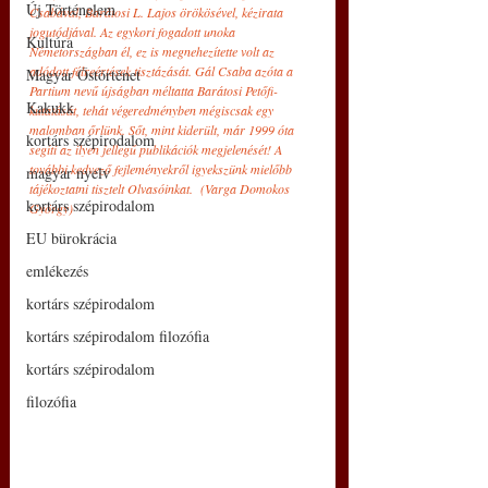
Új Történelem
Csabával, Barátosi L. Lajos örökösével, kézirata 
jogutódjával. Az egykori fogadott unoka 
Kultúra
Németországban él, ez is megnehezítette volt az 
adódott félreértések tisztázását. Gál Csaba azóta a 
Magyar Őstörténet
Partium nevű újságban méltatta Barátosi Petőfi-
Kakukk
kutatását, tehát végeredményben mégiscsak egy 
malomban őrlünk. Sőt, mint kiderült, már 1999 óta 
kortárs szépirodalom
segíti az ilyen jellegű publikációk megjelenését! A 
további kedvező fejleményekről igyekszünk mielőbb 
magyar nyelv
tájékoztatni tisztelt Olvasóinkat.  (Varga Domokos 
kortárs szépirodalom
György)
EU bürokrácia
emlékezés
kortárs szépirodalom
kortárs szépirodalom filozófia
kortárs szépirodalom
filozófia