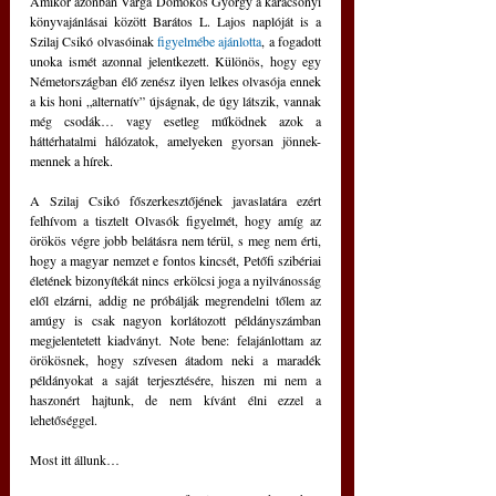
Amikor azonban Varga Domokos György a karácsonyi 
könyvajánlásai között Barátos L. Lajos naplóját is a 
Szilaj Csikó olvasóinak 
figyelmébe ajánlotta
, a fogadott 
unoka ismét azonnal jelentkezett. Különös, hogy egy 
Németországban élő zenész ilyen lelkes olvasója ennek 
a kis honi „alternatív” újságnak, de úgy látszik, vannak 
még csodák… vagy esetleg működnek azok a 
háttérhatalmi hálózatok, amelyeken gyorsan jönnek-
mennek a hírek.
A Szilaj Csikó főszerkesztőjének javaslatára ezért 
felhívom a tisztelt Olvasók figyelmét, hogy amíg az 
örökös végre jobb belátásra nem térül, s meg nem érti, 
hogy a magyar nemzet e fontos kincsét, Petőfi szibériai 
életének bizonyítékát nincs erkölcsi joga a nyilvánosság 
elől elzárni, addig ne próbálják megrendelni tőlem az 
amúgy is csak nagyon korlátozott példányszámban 
megjelentetett kiadványt. Note bene: felajánlottam az 
örökösnek, hogy szívesen átadom neki a maradék 
példányokat a saját terjesztésére, hiszen mi nem a 
haszonért hajtunk, de nem kívánt élni ezzel a 
lehetőséggel.   
Most itt állunk…