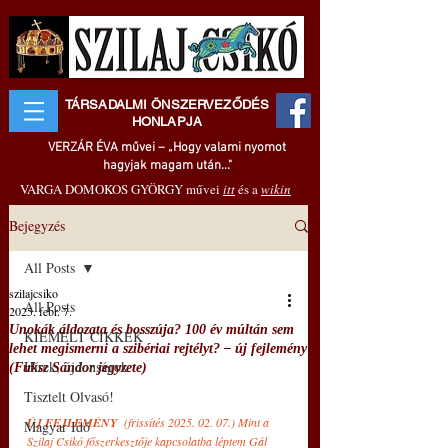
TÁRSADALMI ÖNSZERVEZŐDÉS
HONLAPJA
VERZÁR ÉVA művei – „Hogy valami nyomot
hagyjak magam után..."
VARGA DOMOKOS GYÖRGY művei
itt
és a
wikin
Bejegyzés
All Posts
szilajcsiko
All Posts
2025. febr. 7.
Unokák áldozata és bosszúja? 100 év múltán sem
KIEMELT CIKKEK
lehet megismerni a szibériai rejtélyt? ‒ új fejlemény
Hírek, újdonságok
(Fuksz Sándor jegyzete)
Tisztelt Olvasó!
ÚJ FEJLEMÉNY 
 (frissítés 2025. 02. 07.) Mint a 
Magyar Idő
Szilaj Csikó főszerkesztője kapcsolatba léptem Gál 