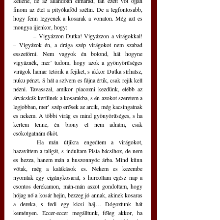
kellene, de az állandóan elmarad, tán ezétt vót ojjan 
finom az étel a pityókafőd szélin. De a legfontosabb, 
hogy fenn legyenek a kosarak a vonaton. Még azt es 
mongya ijjenkor, hogy: 
	– Vigyázzon Dutka! Vigyázzon a virágokkal! 
– Vigyázok én, a drága szép virágokot nem szabad 
esszetörni. Nem vagyok én bolond, hát hogyne 
vigyáznék, mer’ tudom, hogy azok a gyönyörűséges 
virágok hamar letörik a fejiket, s akkor Dutka sírhatsz, 
nuku pénzt. S hát a szívem es fájna értik, csak rejik kell 
nézni. Tavasszal, amikor piacozni kezdünk, elébb az 
árvácskák kerülnek a kosarakba, s én azokot szeretem a 
legjobban, mer’ szép erősek az arcik, még kacsingatnak 
es nekem. A többi virág es mind gyönyörűséges, s ha 
kertem lenne, én biony el nem adnám, csak 
csókolgatnám őköt. 
	Ha mán útjikra engedtem a virágokot, 
hazavittem a taligát, s indultam Pista bácsihoz, de nem 
es hezza, hanem mán a huszonnyóc árba. Mind künn 
vótak, még a kalákások es. Nekem es kezembe 
nyomtak egy cigánykosarat, s hurcoltam egész nap a 
csontos derekamon, mán-mán aszot gondoltam, hogy 
hójag nő a kosár hejin, bezzeg jó annak, akinek kosaras 
a dereka, s fedi egy kicsi háj… Dógoztunk hát 
keményen. Eccer-eccer megálltunk, főleg akkor, ha 