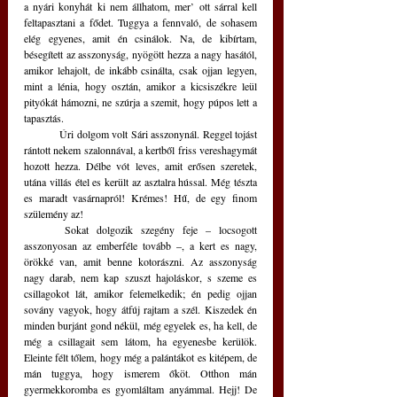
a nyári konyhát ki nem állhatom, mer’ ott sárral kell 
feltapasztani a fődet. Tuggya a fennvaló, de sohasem 
elég egyenes, amit én csinálok. Na, de kibírtam, 
bésegített az asszonyság, nyögött hezza a nagy hasától, 
amikor lehajolt, de inkább csinálta, csak ojjan legyen, 
mint a lénia, hogy osztán, amikor a kicsiszékre leül 
pityókát hámozni, ne szúrja a szemit, hogy púpos lett a 
tapasztás.
	Úri dolgom volt Sári asszonynál. Reggel tojást 
rántott nekem szalonnával, a kertből friss vereshagymát 
hozott hezza. Délbe vót leves, amit erősen szeretek, 
utána villás étel es került az asztalra hússal. Még tészta 
es maradt vasárnapról! Krémes! Hű, de egy finom 
szülemény az! 
	Sokat dolgozik szegény feje – locsogott 
asszonyosan az emberféle tovább –, a kert es nagy, 
örökké van, amit benne kotorászni. Az asszonyság 
nagy darab, nem kap szuszt hajoláskor, s szeme es 
csillagokot lát, amikor felemelkedik; én pedig ojjan 
sovány vagyok, hogy átfúj rajtam a szél. Kiszedek én 
minden burjánt gond nékül, még egyelek es, ha kell, de 
még a csillagait sem látom, ha egyenesbe kerülök. 
Eleinte félt tőlem, hogy még a palántákot es kitépem, de 
mán tuggya, hogy ismerem őköt. Otthon mán 
gyermekkoromba es gyomláltam anyámmal. Hejj! De 