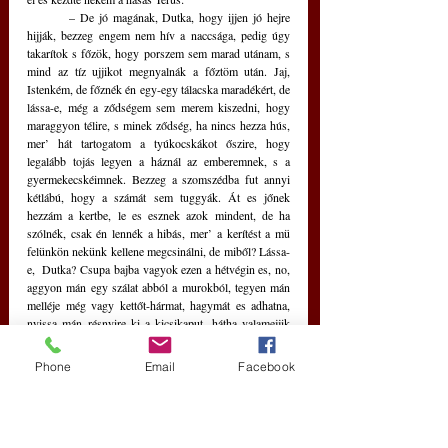
	– De jó magának, Dutka, hogy ijjen jó hejre 
hijják, bezzeg engem nem hív a naccsága, pedig úgy 
takarítok s főzök, hogy porszem sem marad utánam, s 
mind az tíz ujjikot megnyalnák a főztöm után. Jaj, 
Istenkém, de főznék én egy-egy tálacska maradékért, de 
lássa-e, még a ződségem sem merem kiszedni, hogy 
maraggyon télire, s minek ződség, ha nincs hezza hús, 
mer’ hát tartogatom a tyúkocskákot őszire, hogy 
legalább tojás legyen a háznál az emberemnek, s a 
gyermekecskéimnek. Bezzeg a szomszédba fut annyi 
kétlábú, hogy a számát sem tuggyák. Át es jőnek 
hezzám a kertbe, le es esznek azok mindent, de ha 
szólnék, csak én lennék a hibás, mer’ a kerítést a mü 
felünkön nekünk kellene megcsinálni, de miből? Lássa-
e,  Dutka? Csupa bajba vagyok ezen a hétvégin es, no, 
aggyon mán egy szálat abból a murokból, tegyen mán 
melléje még vagy kettőt-hármat, hagymát es adhatna, 
nyissa mán résnyire ki a kicsikaput, hátha valamejjik 
kétlábú átjönne, osztán maga csak át hessegetné nekem. 
Ne féjjen na, magát úgysem bántsák, maga nem tehet 
Phone
Email
Facebook
arról, hogy elfelejti bécsukni a kicsikaput, magának 
nincs ott az esze, azt gondojják, de én tudom, hogy a 
szíve azétt a hejin… 
	– Ijjenkor ráz a hideglelés, de nem tehetek 