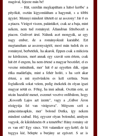
magával, fejezze mán bé!
	– Hát, szerdán megkapáltam a hátsó kertbe’ a 
pityókát, osztán kigyomláltam a hagymát, s a többi 
ágyást. Mennyi mindent ültetett ez az asszony! Jár ő es 
a piacra. Virágot viszen, palántákot, csak az a baja, mint 
nekem, nem tud rományul. Állandóan félrebeszél a 
piacon. Gulivert árul. Nálunk aszt mongyák, az egy 
nagy ember, de a rományoknál karalábé. Ezt 
megtanultam az asszonyságtól, most mán tudok én es 
rományul, berbetélek, ha akarok. Éppen csak a milicista 
ne kérdezzen, mert annak egy szavát sem értem, csak 
hát ért ő engem, ha nem értené a magyar beszédet, el es 
veszne münálunk, mer’ hát ő az egyetlen dák, ojjan 
ritka madárfajta, mint a fehér holló, s ha szót akar 
érteni, a mü nyelvünkön es kell szólnia. Nem 
foglalkozik sokat velem, pedig énekelek én olyan igazi 
magyar nótát es. Főleg, ha inni adnak. Osztán este, az 
utcán hazafelé menet, eszemet vesztve ordibálom, hogy 
„Kossuth Lajos azt izente”, vagy a „Gábor Áron 
rézágyúja fel van virágozva”. Mégsem szól a 
palacsintasapkás, mer’ bolond Dutka, így nekem 
mindent szabad. Hej, egyszer olyan bolondul, amilyen 
vagyok, de kiküldeném őt a temetőbe! Hány romány sír 
es van ott? Egy sincs. Vót valamikor egy-kettő, de ki 
tuggya kié, bélepte a burjány az egészet. S az is 