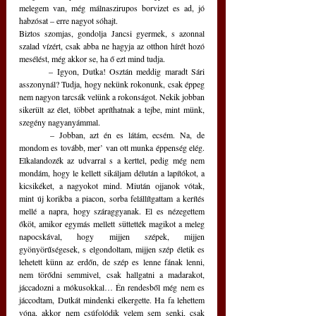
melegem van, még málnaszirupos borvizet es ad, jó 
habzósat – erre nagyot sóhajt. 
Biztos szomjas, gondolja Jancsi gyermek, s azonnal 
szalad vízért, csak abba ne hagyja az otthon hírét hozó 
mesélést, még akkor se, ha ő ezt mind tudja.
	– Igyon, Dutka! Osztán meddig maradt Sári 
asszonynál? Tudja, hogy nekünk rokonunk, csak éppeg 
nem nagyon tarcsák velünk a rokonságot. Nekik jobban 
sikerült az élet, többet apríthatnak a tejbe, mint münk, 
szegény nagyanyámmal.
	– Jobban, azt én es látám, ecsém. Na, de 
mondom es tovább, mer’ van ott munka éppenség elég. 
Elkalandozék az udvarral s a kerttel, pedig még nem 
mondám, hogy le kellett sikáljam délután a lapítókot, a 
kicsikéket, a nagyokot mind. Miután ojjanok vótak, 
mint új korikba a piacon, sorba felállítgattam a kerítés 
mellé a napra, hogy száraggyanak. El es nézegettem 
őköt, amikor egymás mellett süttették magikot a meleg 
napocskával, hogy mijjen szépek, mijjen 
gyönyörűségesek, s elgondoltam, mijjen szép életik es 
lehetett künn az erdőn, de szép es lenne fának lenni, 
nem törődni semmivel, csak hallgatni a madarakot, 
jáccadozni a mókusokkal… Én rendesből még nem es 
jáccodtam, Dutkát mindenki elkergette. Ha fa lehettem 
vóna, akkor nem csúfolódik velem sem senki, csak 