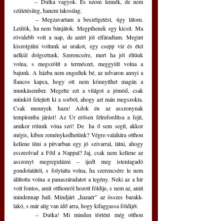
	– Dutka vagyok. És uzoni lennék, de nem 
születésileg, hanem lakosilag.
	– Megzavartam a beszélgetést, úgy látom. 
Leülök, ha nem bánjátok. Megpihenek egy kicsit. Ma 
rövidebb volt a nap, de azért jól elfáradtam. Megint 
kiszolgálni voltunk az urakot, egy csepp víz és étel 
nélkül dolgoztunk. Szerencsére, mert ha jól éltünk 
volna, s megszólít a természet, meggyült volna a 
bajunk. A házba nem engedtek bé, az udvaron annyi a 
flancos kapca, hogy ott nem könnyíthet magán a 
munkásember. Megette ezt a világot a jómód, csak 
münköt felejtett ki a sorból, ahogy azt mán megszokta. 
Csak mennyek haza! Adok én az asszonynak 
templomba járást! Az Úr erősen félrefordítsa a fejit, 
amikor rólunk vóna szó! De  ha ő sem segít, akkor 
mégis, kiben reménykedhetünk? Végre-valahára otthon 
kellene ülni a pitvarban egy jó szivarral, látni, ahogy 
esszeolvad a Főd a Nappal? Jaj, csak nem kellene az 
asszonyt megregulázni – ijedt meg istentagadó 
gondolatától, s folytatta volna, ha szerencsére le nem 
állította volna a panaszáradatot a legény. Neki az a hír 
volt fontos, amit otthonról hozott földije, s nem az, amit 
mindennap hall. Mindjárt „hazaér” az összes barakk-
lakó, s már alig van idő arra, hogy kifaggassa földijét. 
	– Dutka! Mi minden történt még otthon 