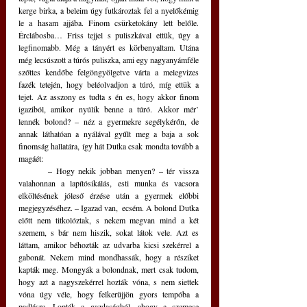
kerge birka, a beleim úgy futkároztak fel a nyelőkémig 
le a hasam ajjába. Finom csürketokány lett belőle. 
Érclábosba… Friss tejjel s puliszkával ettük, úgy a 
legfinomabb. Még a tányért es körbenyaltam. Utána 
még lecsúszott a túrós puliszka, ami egy nagyanyámféle 
szőttes kendőbe felgöngyölgetve várta a melegvizes 
fazék tetején, hogy beléolvadjon a túró, míg ettük a 
tejet. Az asszony es tudta s én es, hogy akkor finom 
igaziból, amikor nyúlik benne a túró. Akkor mér’ 
lennék bolond? – néz a gyermekre segélykérőn, de 
annak láthatóan a nyálával gyűlt meg a baja a sok 
finomság hallatára, így hát Dutka csak mondta tovább a 
magáét:
	– Hogy nekik jobban menyen? – tér vissza 
valahonnan a lapítósikálás, esti munka és vacsora 
elköltésének jóleső érzése után a gyermek előbbi 
megjegyzéséhez. – Igazad van,  ecsém. A bolond Dutka 
előtt nem titkolóztak, s nekem megvan mind a két 
szemem, s bár nem hiszik, sokat látok vele. Azt es 
láttam, amikor béhozták az udvarba kicsi szekérrel a 
gabonát. Nekem mind mondhassák, hogy a résziket 
kapták meg. Mongyák a bolondnak, mert csak tudom, 
hogy azt a nagyszekérrel hozták vóna, s nem siettek 
vóna úgy véle, hogy felkerüjjön gyors tempóba a 
padlásra. Lopták a gazdaságból, ahogy a szemese 