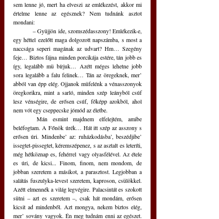
sem lenne jó, mert ha elveszi az emlékezést, akkor mi 
értelme lenne az egésznek? Nem tudnánk asztot 
mondani:
	– Gyüjjön ide, szomszédasszony! Emlékezik-e, 
egy héttel ezelőtt maga dolgozott napszámba, s most a 
naccsága seperi magának az udvart? Hm… Szegény 
feje… Biztos fájna minden porcikája estére, tán jobb es 
így, legalább mü bírjuk… Azétt méges lehetne jobb 
sora legalább a falu felinek… Tán az öregeknek, mer’ 
abból van épp elég. Ojjanok müfelénk a vénasszonyok 
öregkorikra, mint a sarló, minden szép leányból csúf 
lesz vénségire, de erősen csúf, főképp azokból, ahol 
nem vót egy cseppecske jómód az életbe.
	Mán esmint majdnem elfelejtém, amibe 
beléfogtam. A Főnök úrék… Hát itt szép az asszony s 
erősen úri. Mindenbe’ az: ruházkodásba’, beszédjibe’ 
issegtet-pissegtet, kéremszépenez, s az asztalt es leteríti, 
még hétköznap es, fehérrel vagy olyasfélével. Az étele 
es úri, de kicsi... Finom, finom, nem mondom, de 
jobban szeretem a másikot, a parasztost. Legjobban a 
salátás fuszulyka-levest szeretem, kaproson, csülökkel. 
Azétt elmennék a világ legvégire. Palacsintát es szokott 
sütni – azt es szeretem –, csak hát mondám, erősen 
kicsit ad mindenből. Azt mongya, nekem biztos elég, 
mer’ sovány vagyok. Én meg tudnám enni az egészet. 