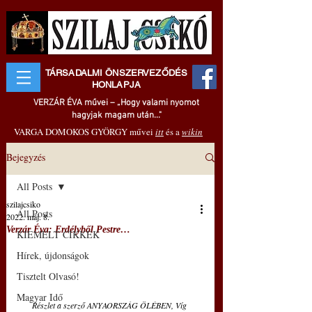
TÁRSADALMI ÖNSZERVEZŐDÉS
HONLAPJA
VERZÁR ÉVA művei – „Hogy valami nyomot
hagyjak magam után..."
VARGA DOMOKOS GYÖRGY művei
itt
és a
wikin
Bejegyzés
All Posts
szilajcsiko
All Posts
2022. máj. 8.
Verzár Éva: Erdélyből Pestre…
KIEMELT CIKKEK
Hírek, újdonságok
Tisztelt Olvasó!
Magyar Idő
Részlet a szerző ANYAORSZÁG ÖLÉBEN, Víg 