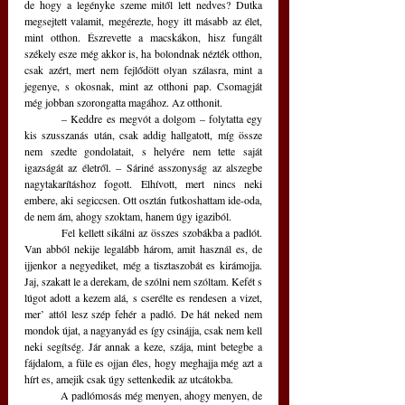
de hogy a legényke szeme mitől lett nedves? Dutka 
megsejtett valamit, megérezte, hogy itt másabb az élet, 
mint otthon. Észrevette a macskákon, hisz fungált 
székely esze még akkor is, ha bolondnak nézték otthon, 
csak azért, mert nem fejlődött olyan szálasra, mint a 
jegenye, s okosnak, mint az otthoni pap. Csomagját 
még jobban szorongatta magához. Az otthonit.
	– Keddre es megvót a dolgom – folytatta egy 
kis szusszanás után, csak addig hallgatott, míg össze 
nem szedte gondolatait, s helyére nem tette saját 
igazságát az életről. – Sáriné asszonyság az alszegbe 
nagytakarításhoz fogott. Elhívott, mert nincs neki 
embere, aki segiccsen. Ott osztán futkoshattam ide-oda, 
de nem ám, ahogy szoktam, hanem úgy igaziból.
	Fel kellett sikálni az összes szobákba a padlót. 
Van abból nekije legalább három, amit használ es, de 
ijjenkor a negyediket, még a tisztaszobát es kirámojja. 
Jaj, szakatt le a derekam, de szólni nem szóltam. Kefét s 
lúgot adott a kezem alá, s cserélte es rendesen a vizet, 
mer’ attól lesz szép fehér a padló. De hát neked nem 
mondok újat, a nagyanyád es így csinájja, csak nem kell 
neki segítség. Jár annak a keze, szája, mint betegbe a 
fájdalom, a füle es ojjan éles, hogy meghajja még azt a 
hírt es, amejik csak úgy settenkedik az utcátokba. 
	A padlómosás még menyen, ahogy menyen, de 