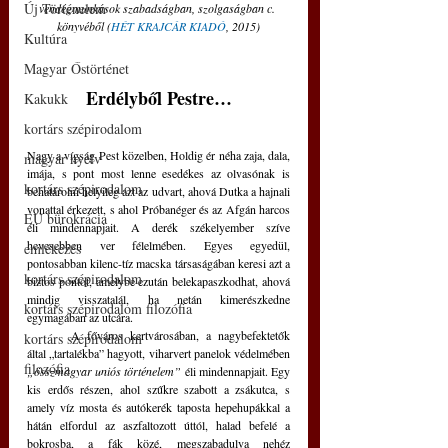
Új Történelem
vendégmunkások szabadságban, szolgaságban c. 
könyvéből (
HÉT KRAJCÁR KIADÓ
, 2015)
Kultúra
Magyar Őstörténet
Erdélyből Pestre…
Kakukk
kortárs szépirodalom
Nagy a vígság Pest közelben, Holdig ér néha zaja, dala, 
magyar nyelv
imája, s pont most lenne esedékes az olvasónak is 
kortárs szépirodalom
behatárolni helyileg azt az udvart, ahová Dutka a hajnali 
vonattal érkezett, s ahol Próbanéger és az Afgán harcos 
EU bürokrácia
éli mindennapjait. A derék székelyember szíve 
hevesebben ver félelmében. Egyes egyedül, 
emlékezés
pontosabban kilenc-tíz macska társaságában keresi azt a 
kortárs szépirodalom
biztos pontot, amelybe ezután belekapaszkodhat, ahová 
mindig visszatalál, ha netán kimerészkedne 
kortárs szépirodalom filozófia
egymagában az utcára. 
	A főváros kertvárosában, a nagybefektetők 
kortárs szépirodalom
által „tartalékba” hagyott, viharvert panelok védelmében 
filozófia
„összmagyar uniós történelem”
 éli mindennapjait. Egy 
kis erdős részen, ahol szűkre szabott a zsákutca, s 
amely víz mosta és autókerék taposta hepehupákkal a 
hátán elfordul az aszfaltozott úttól, halad befelé a 
bokrosba, a fák közé, megszabadulva nehéz 