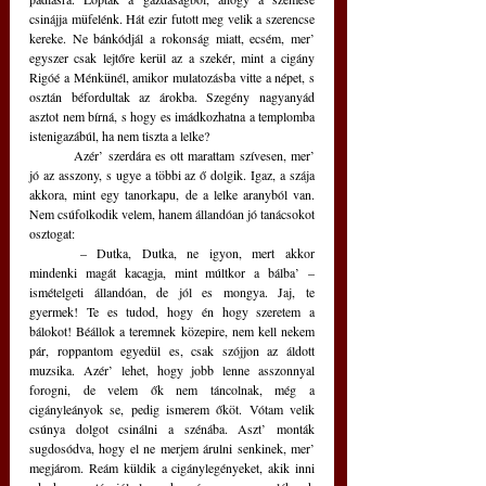
csinájja müfelénk. Hát ezir futott meg velik a szerencse 
kereke. Ne bánkódjál a rokonság miatt, ecsém, mer’ 
egyszer csak lejtőre kerül az a szekér, mint a cigány 
Rigóé a Ménkünél, amikor mulatozásba vitte a népet, s 
osztán béfordultak az árokba. Szegény nagyanyád 
asztot nem bírná, s hogy es imádkozhatna a templomba 
istenigazábúl, ha nem tiszta a lelke? 
	Azér’ szerdára es ott marattam szívesen, mer’ 
jó az asszony, s ugye a többi az ő dolgik. Igaz, a szája 
akkora, mint egy tanorkapu, de a lelke aranyból van. 
Nem csúfolkodik velem, hanem állandóan jó tanácsokot 
osztogat:
	– Dutka, Dutka, ne igyon, mert akkor 
mindenki magát kacagja, mint múltkor a bálba’ – 
ismételgeti állandóan, de jól es mongya. Jaj, te 
gyermek! Te es tudod, hogy én hogy szeretem a 
bálokot! Béállok a teremnek közepire, nem kell nekem 
pár, roppantom egyedül es, csak szójjon az áldott 
muzsika. Azér’ lehet, hogy jobb lenne asszonnyal 
forogni, de velem ők nem táncolnak, még a 
cigányleányok se, pedig ismerem őköt. Vótam velik 
csúnya dolgot csinálni a szénába. Aszt’ monták 
sugdosódva, hogy el ne merjem árulni senkinek, mer’ 
megjárom. Reám küldik a cigánylegényeket, akik inni 