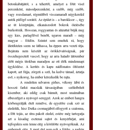
betonkabátjától, s a tehertől, amelyet a főút visel 
percenként, másodpercenként, a szebb, még szebb, 
vagy rozsdamart, régmúltból visszamaradt négykerekű 
autók püfögő sorától. Az épület is – a barokksor –, úgy 
az út középtáján, elkanászodott bokrok ölelésébe 
burkolózik. Hosszan, roggyantan és alázattal bújik meg 
egy kies, parlagfűvel benőtt, ugaron maradt – még 
magyar – földön. Szintet sem emeltek rá, hogy 
illetéktelen szem ne láthassa, ha éppen arra vezeti útja. 
Bejárata nem készült az örökkévalóságnak, pár 
összehegesztett vascső, hogy az arra haladó látóember 
előtt mégis titokban maradjon az ott élők mindennapi 
ügyködése. A kerítés és kapu nádfonatos öltözetet 
kapott, azt fújja, zörgeti a szél, ha kedve támad, áztatja 
eső, s nyikorog, ha ember kérezkedik be rajta.
	A rendetlen udvaron girhes, vékony lábú és 
hosszú farkú macskák társaságában  széllelbélelt 
kisember, aki eddig csak bámult, most unalmában 
elbeszélget a nyávogó sereggel. Azok az emberi hangra 
körbeugrálják ételt remélve, de egyelőre csak szó az 
eledelük, hisz Dutka csomagjából elfogyott a szalonna, 
a főtt tojás, az útra pakolt eledel, estére még tartogatja 
azt a kisadag esztenai sajtot és kenyérhéjat, ami 
tejfogukra sem lenne elég a körülötte nyávogóknak. Az 
embernek elég. S mert étel nem esik a földre, a nadrág  