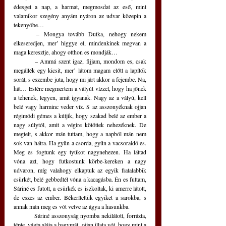
édesget a nap, a harmat, megmosdat az eső, mint 
valamikor szegény anyám nyáron az udvar közepin a 
tekenyőbe…
	– Mongya tovább Dutka, nehogy nekem 
elkeseredjen, mer’ higgye el, mindenkinek megvan a 
maga keresztje, ahogy otthon es mondják…
	– Ammá szent igaz, fijjam, mondom es, csak 
megállék egy kicsit, mer’ látom magam előtt a lapítók 
sorát, s eszembe juta, hogy mi járt akkor a fejembe. Na, 
hát… Estére megmertem a vályút vízzel, hogy ha jőnek 
a tehenek, legyen, amit igyanak. Nagy az a vályú, kell 
belé vagy harminc veder víz. S az asszonyéknak ojjan 
régimódi gémes a kútjik, hogy szakad belé az ember a 
nagy súlytól, amit a végire kötöttek nehezéknek. De 
megtelt, s akkor mán tuttam, hogy a napból mán nem 
sok van hátra. Ha gyün a csorda, gyün a vacsoraidő es. 
Meg es fogtunk egy tyúkot nagynehezen. Ha láttad 
vóna azt, hogy futkostunk körbe-kereken a nagy 
udvaron, míg valahogy elkaptuk az egyik fiatalabbik 
csürkét, belé gebbedtél vóna a kacagásba. Én es futtam, 
Sáriné es futott, a csürkék es iszkoltak, ki amerre látott, 
de eszes az ember. Békerítettük egyiket a sarokba, s 
annak mán meg es vót vetve az ágya a hasunkba. 
	Sáriné asszonyság nyomba nekilátott, forrázta, 
tépte, vágta alája a hagymát, ojjan illata vót, hogy mint a 