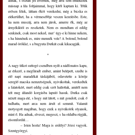
adnak, s osztán jól elvernek, még arra sem emlékezek 
másnap a lila foltjaimmal, hogy kitől kaptam ki. Tőlik 
erősen félek, láttam őköt verekedni, még a bicska es 
elékerülhet, ha a vérmesebbje veszen kezelésbe. Este, 
ha nem muszáj, arra nem járok, amerre ők, még az 
árnyékiktól es reszketek. Nem es mondtam el eddig 
senkinek, csak most neked, mer’ úgy-e ki hinne nekem, 
s ha hinnének es, mire mennék vele? A bolond, bolond 
marad örökké, s a bugyuta Dutkát csak kikacagják. 
*
A nagy titkot suttogó csendben nyílt a nádfonatos kapu, 
az érkező, a megfáradt ember, amint belépett, szedte is 
elő napi maradékát táskájából, odavetette a köréje 
sereglő macska nemzetségnek, nyivákoltak, verekedtek 
a falatokért, mert eddig csak szót hallottak, amitől nem 
telt meg állandó korgásba lapuló hasuk. Dutka csak 
nézett maga elé, s hogy mit látott, s mit gondolt, csak ő 
tudhatta, mert arca nem árult el semmit. Valamit 
motyogott magában, hogy ezek a nyivákolók olyanok, 
mint ő. Ha adnak, elveszi, megeszi, s ha oldalba rúgják, 
elsomfordál…
	– Isten hozta! Maga is erdélyi? Józsi vagyok. 
Szentgyörgyi.