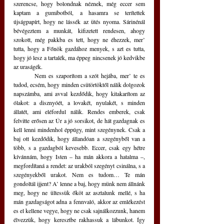
szerencse, hogy bolondnak néznek, még eccer sem 
kaptam a gumibotból, a hasamra se terítettek 
újságpapírt, hogy ne lássék az ütés nyoma. Sárinénál 
bévégeztem a munkát, kifizetett rendesen, ahogy 
szokott, még pakkba es tett, hogy ne éhezzek, mer’ 
tutta, hogy a Főnök gazdához menyek, s azt es tutta, 
hogy jó lesz a tartalék, ma éppeg nincsenek jó kedvikbe 
az uraságék.
	Nem es szaporítom a szót hejába, mer’ te es 
tudod, ecsém, hogy minden csütörtöktől nálik dolgozok 
napszámba, ami avval kezdődik, hogy kitakarítom az 
ólakot: a disznyóét, a lovakét, nyulakét, s minden 
állatét, ami eléfordul nálik. Rendes emberek, csak 
felvitte erősen az Úr a jó sorsikot, de hát gazdagnak es 
kell lenni mindenhol éppúgy, mint szegénynek. Csak a 
baj ott kezdődik, hogy állandóan a szegényből van a 
több, s a gazdagból kevesebb. Eccer, csak egy hétre 
kívánnám, hogy Isten – ha mán akkora a hatalma –, 
megfordítaná a rendet: az urakból szegényt csinálna, s a 
szegényekből urakot. Nem es tudom… Te mán 
gondoltál ijjent? A’ lenne a baj, hogy münk nem állnánk 
meg, hogy ne ültessük őköt az asztalunk mellé, s ha 
mán gazdagságot adna a fennvaló, akkor az emlékezést 
es el kellene vegye, hogy ne csak sajnálkozzunk, hanem 
élvezzük, hogy keresztbe rakhassuk a lábunkot. Így 