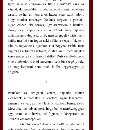
Igaz, az állat kivágását es tilcsa a törvény, csak az 
vághat, aki szerződött, s még van rovás, amit bé kellene 
tartani, de hát én nem értek hezza, csak aztot tudom, 
hogy minden törvényes betűnek megvan a gazdája. 
Ojjan ember, aki pénzes, úgy irányiccsa a betűköt, 
ahogy neki éppeg teccik. A Főnök háza tájékára 
milicista nem dugja az orrát, még a reggeli visítást sem 
hallja, mer bé van fogva neki a füle, a szája, s biztos a 
lába es rogyadozik ojjankor. Hát hogyne! Elébb, mert 
alig várja a finom falatokot, osztán azétt, mer’ megtelt 
kerek pocakja a sok finom falattól! Dutka elsőként neki 
vitte a kóstolót, s ettől moccanni sem bír szegény feje, 
de még kérdezni sem, csak böffent egyet-egyet jó 
dolgába.
*
Pénteken es szolgálni vótam, hajnalba miután 
kiengették a marhákot a legelőre, ojjan tekergővel, 
amijen itt es van, az imént látám s víz fojik benne, elébb 
lelocsoltam az udvari port, hogy bé ne merészkeggyen 
egy szem se a házba, nekifogtam, s kisepertem az 
udvart a vesszőseprűvel. 
	Osztán leseprűztem a verandát es, de asztot 
mán cikóriaseprűvel, s óvatosabban locsolkodtam az 