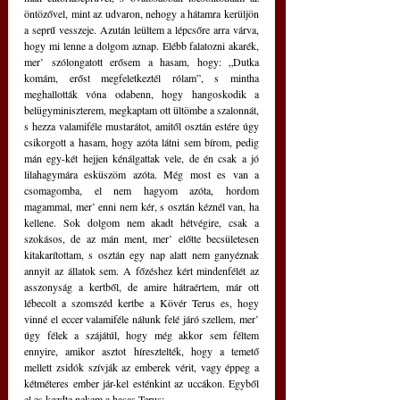
öntözővel, mint az udvaron, nehogy a hátamra kerüljön 
a seprű vesszeje. Azután leültem a lépcsőre arra várva, 
hogy mi lenne a dolgom aznap. Elébb falatozni akarék, 
mer’ szólongatott erősem a hasam, hogy: „Dutka 
komám, erőst megfeletkeztél rólam”, s mintha 
meghallották vóna odabenn, hogy hangoskodik a 
belügyminiszterem, megkaptam ott ültömbe a szalonnát, 
s hezza valamiféle mustarátot, amitől osztán estére úgy 
csikorgott a hasam, hogy azóta látni sem bírom, pedig 
mán egy-két hejjen kénálgattak vele, de én csak a jó 
lilahagymára esküszöm azóta. Még most es van a 
csomagomba, el nem hagyom azóta, hordom 
magammal, mer’ enni nem kér, s osztán kéznél van, ha 
kellene. Sok dolgom nem akadt hétvégire, csak a 
szokásos, de az mán ment, mer’ előtte becsületesen 
kitakarítottam, s osztán egy nap alatt nem ganyéznak 
annyit az állatok sem. A főzéshez kért mindenfélét az 
asszonyság a kertből, de amire hátraértem, már ott 
lébecolt a szomszéd kertbe a Kövér Terus es, hogy 
vinné el eccer valamiféle nálunk felé járó szellem, mer’ 
úgy félek a szájátúl, hogy még akkor sem féltem 
ennyire, amikor asztot híresztelték, hogy a temető 
mellett zsidók szívják az emberek vérit, vagy éppeg a 
kétméteres ember jár-kel esténkint az uccákon. Egyből 
el es kezdte nekem a hasas Terus: