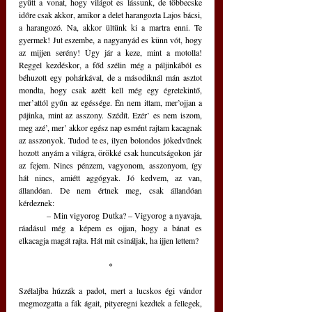
gyütt a vonat, hogy világot es lássunk, de többecske 
időre csak akkor, amikor a delet harangozta Lajos bácsi, 
a harangozó. Na, akkor ültünk ki a martra enni. Te 
gyermek! Jut eszembe, a nagyanyád es künn vót, hogy 
az mijjen serény! Úgy jár a keze, mint a motolla! 
Reggel kezdéskor, a főd szélin még a páljinkából es 
béhuzott egy pohárkával, de a másodiknál mán asztot 
mondta, hogy csak azétt kell még egy égretekintő, 
mer’attól gyűn az egéssége. Én nem ittam, mer’ojjan a 
pájinka, mint az asszony. Szédít. Ezér’ es nem iszom, 
meg azé’, mer’ akkor egész nap esmént rajtam kacagnak 
az asszonyok. Tudod te es, ilyen bolondos jókedvűnek 
hozott anyám a világra, örökké csak huncutságokon jár 
az fejem. Nincs pénzem, vagyonom, asszonyom, így 
hát nincs, amiétt aggógyak. Jó kedvem, az van, 
állandóan. De nem értnek meg, csak állandóan 
kérdeznek: 
	– Min vigyorog Dutka? – Vigyorog a nyavaja, 
ráadásul még a képem es ojjan, hogy a bánat es 
elkacagja magát rajta. Hát mit csináljak, ha ijjen lettem? 
*
Szélaljba húzzák a padot, mert a lucskos égi vándor 
megmozgatta a fák ágait, pityeregni kezdtek a fellegek, 