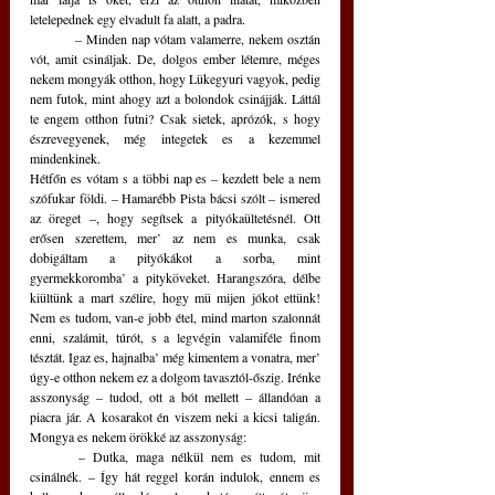
letelepednek egy elvadult fa alatt, a padra.
	– Minden nap vótam valamerre, nekem osztán 
vót, amit csináljak. De, dolgos ember létemre, méges 
nekem mongyák otthon, hogy Lükegyuri vagyok, pedig 
nem futok, mint ahogy azt a bolondok csinájják. Láttál 
te engem otthon futni? Csak sietek, aprózók, s hogy 
észrevegyenek, még integetek es a kezemmel 
mindenkinek. 
Hétfőn es vótam s a többi nap es – kezdett bele a nem 
szófukar földi. – Hamarébb Pista bácsi szólt – ismered 
az öreget –, hogy segítsek a pityókaültetésnél. Ott 
erősen szerettem, mer’ az nem es munka, csak 
dobigáltam a pityókákot a sorba, mint 
gyermekkoromba’ a pityköveket. Harangszóra, délbe 
kiültünk a mart szélire, hogy mü mijen jókot ettünk! 
Nem es tudom, van-e jobb étel, mind marton szalonnát 
enni, szalámit, túrót, s a legvégin valamiféle finom 
tésztát. Igaz es, hajnalba’ még kimentem a vonatra, mer’ 
úgy-e otthon nekem ez a dolgom tavasztól-őszig. Irénke 
asszonyság – tudod, ott a bót mellett – állandóan a 
piacra jár. A kosarakot én viszem neki a kicsi taligán. 
Mongya es nekem örökké az asszonyság:
	– Dutka, maga nélkül nem es tudom, mit 
csinálnék. – Így hát reggel korán indulok, ennem es 