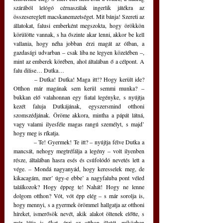
szárából lelógó cérnaszálak ingerlik játékra az 
összesereglett macskanemzetséget. Mit bánja! Szereti az 
állatokat, falusi emberként megszokta, hogy örökkön 
körülötte vannak, s ha őszinte akar lenni, akkor be kell 
vallania, hogy néha jobban érzi magát az ólban, a 
gazdasági udvarban – csak liba ne legyen közelében –, 
mint az emberek körében, ahol általában ő a célpont. A 
falu dilise… Dutka…
	– Dutka! Dutka! Maga itt!? Hogy került ide? 
Otthon már magának sem kerül semmi munka? – 
bukkan elő valahonnan egy fiatal legényke, s nyújtja 
kezét faluja Dutkájának, egyszersmind otthoni 
szomszédjának. Öröme akkora, mintha a pápát látná, 
vagy valami ilyesféle magas rangú személyt, s majd’ 
hogy meg is ríkatja. 
	– Te! Gyermek! Te itt? – nyújtja félve Dutka a 
mancsát, nehogy megtréfálja a legény – volt ilyenben 
része, általában hasra esés és csúfolódó nevetés lett a 
vége. – Mondá nagyanyád, hogy keresselek meg, de 
kikacagám, mer’ úgy-e ebbe’ a nagyfaluba pont véled 
találkozok? Hogy éppeg te! Nahát! Hogy ne lenne 
dolgom otthon? Vót, vót épp elég – s már sorolja is, 
hogy mennyi, s a gyermek örömmel hallgatja az otthoni 
híreket, ismerősök nevét, akik alakot öltenek előtte, s 
már látja is őket, érzi az otthon illatát, miközben 