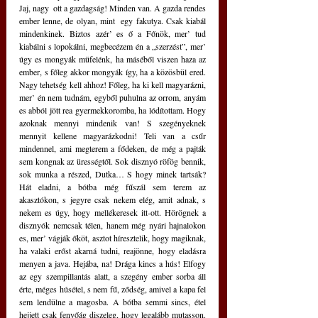
Jaj, nagy  ott a gazdagság! Minden van. A gazda rendes 
ember lenne, de olyan, mint  egy fakutya. Csak kiabál 
mindenkinek. Biztos azér’ es ő a Főnök, mer’ tud 
kiabálni s lopokálni, megbecézem én a „szerzést”, mer’ 
úgy es mongyák müfelénk, ha máséből viszen haza az 
ember, s főleg akkor mongyák így, ha a közösbül ered. 
Nagy tehetség kell ahhoz! Főleg, ha ki kell magyarázni, 
mer’ én nem tudnám, egyből puhulna az orrom, anyám 
es abból jött rea gyermekkoromba, ha lódítottam. Hogy 
azoknak mennyi mindenik van! S szegényeknek 
mennyit kellene magyarázkodni! Teli van a csűr 
mindennel, ami megterem a fődeken, de még a pajták 
sem kongnak az ürességtől. Sok disznyó röfög bennik, 
sok munka a részed, Dutka… S hogy minek tartsák? 
Hát eladni, a bótba még fűszál sem terem az 
akasztókon, s jegyre csak nekem elég, amit adnak, s 
nekem es úgy, hogy mellékeresek itt-ott. Hörögnek a 
disznyók nemcsak télen, hanem még nyári hajnalokon 
es, mer’ vágják őköt, asztot híresztelik, hogy magiknak, 
ha valaki erőst akarná tudni, reajönne, hogy eladásra 
menyen a java. Hejába, na! Drága kincs a hús! Elfogy 
az egy szempillantás alatt, a szegény ember sorba áll 
érte, méges húsétel, s nem fű, ződség, amivel a kapa fel 
sem lendülne a magosba. A bótba semmi sincs, étel 
hejjett csak fenyőág diszeleg, hogy legalább mutasson. 