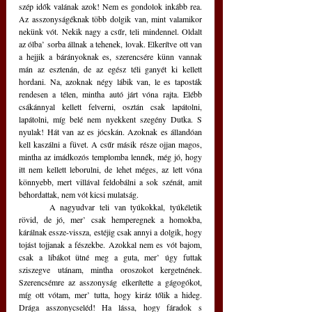
szép idők valának azok! Nem es gondolok inkább rea. 
Az asszonyságéknak több dolgik van, mint valamikor 
nekünk vót. Nekik nagy a csűr, teli mindennel. Oldalt 
az ólba’ sorba állnak a tehenek, lovak. Elkerítve ott van 
a hejjik a bárányoknak es, szerencsére künn vannak 
mán az esztenán, de az egész téli ganyét ki kellett 
hordani. Na, azoknak négy lábik van, le es taposták 
rendesen a télen, mintha autó járt vóna rajta. Elébb 
csákánnyal kellett felverni, osztán csak lapátolni, 
lapátolni, míg belé nem nyekkent szegény Dutka. S 
nyulak! Hát van az es jócskán. Azoknak es állandóan 
kell kaszálni a füvet. A csűr másik része ojjan magos, 
mintha az imádkozós templomba lennék, még jó, hogy 
itt nem kellett leborulni, de lehet méges, az lett vóna 
könnyebb, mert villával feldobálni a sok szénát, amit 
béhordattak, nem vót kicsi mulatság. 
	A nagyudvar teli van tyúkokkal, tyúkéletik 
rövid, de jó, mer’ csak hemperegnek a homokba, 
kárálnak essze-vissza, estéjig csak annyi a dolgik, hogy 
tojást tojjanak a fészekbe. Azokkal nem es vót bajom, 
csak a libákot ütné meg a guta, mer’ úgy futtak 
sziszegve utánam, mintha oroszokot kergetnének. 
Szerencsémre az asszonyság elkerítette a gágogókot, 
míg ott vótam, mer’ tutta, hogy kiráz tőlik a hideg. 
Drága asszonycseléd! Ha lássa, hogy fáradok s 