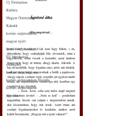
Új Történelem
Kultúra
Magyar Őstörténet
Ágnisné átka
Kakukk
Mire megvirrad…
kortárs szépirodalom
magyar nyelv
kortárs szépirodalom
Julis! Julis! Asszony! Csak nem hagy békén, s én, 
áldozatként, hogy szabaduljak tőle, elvonulok, mint a 
EU bürokrácia
nagyokosok, tollat veszek a kezembe, azzal ámítom 
őnagyságát, hogy úr lettem, ahogy akarta. Alkotok. A 
emlékezés
baj ott kezdődik, hogy fogalma sincs arról, mit irkálok, 
kortárs szépirodalom
csak azt lássa, hogy szaporodnak a betűk a papíroson. 
Ahogy rágom a tollam végit, eszembe jut egykori tanító 
kortárs szépirodalom filozófia
nénim, aki dupladioptriás szemüvege alól, kezében egy 
vonalzóval így fenyített:
kortárs szépirodalom
	– Áron, Áron, soha sem tudsz majd megírni 
filozófia
egy szerelmes levelet! – „Nem es kell” – gondoltam 
magamban, hiszen van szájam s megmondom annak, 
akit kiszemeltem, hogy mit érzek. Azért írtam ám 
csudajó fogalmazásokot év kezdetén, amikor arról 
kellett bészámolni: „Hogyan telt a nyári vakáció?”.