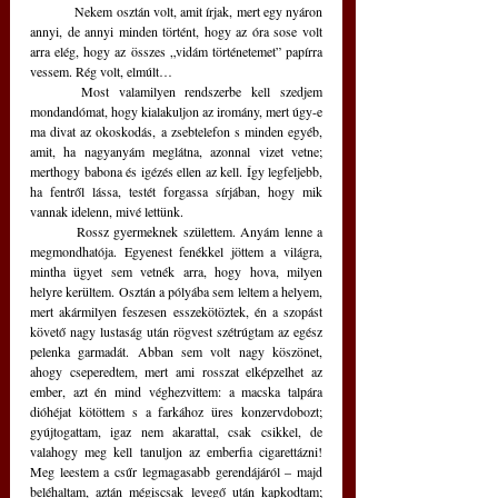
	Nekem osztán volt, amit írjak, mert egy nyáron 
annyi, de annyi minden történt, hogy az óra sose volt 
arra elég, hogy az összes „vidám történetemet” papírra 
vessem. Rég volt, elmúlt…
	Most valamilyen rendszerbe kell szedjem 
mondandómat, hogy kialakuljon az iromány, mert úgy-e 
ma divat az okoskodás, a zsebtelefon s minden egyéb, 
amit, ha nagyanyám meglátna, azonnal vizet vetne; 
merthogy babona és igézés ellen az kell. Így legfeljebb, 
ha fentről lássa, testét forgassa sírjában, hogy mik 
vannak idelenn, mivé lettünk. 
	Rossz gyermeknek születtem. Anyám lenne a 
megmondhatója. Egyenest fenékkel jöttem a világra, 
mintha ügyet sem vetnék arra, hogy hova, milyen 
helyre kerültem. Osztán a pólyába sem leltem a helyem, 
mert akármilyen feszesen esszekötöztek, én a szopást 
követő nagy lustaság után rögvest szétrúgtam az egész 
pelenka garmadát. Abban sem volt nagy köszönet, 
ahogy cseperedtem, mert ami rosszat elképzelhet az 
ember, azt én mind véghezvittem: a macska talpára 
dióhéjat kötöttem s a farkához üres konzervdobozt; 
gyújtogattam, igaz nem akarattal, csak csikkel, de 
valahogy meg kell tanuljon az emberfia cigarettázni! 
Meg leestem a csűr legmagasabb gerendájáról – majd 
beléhaltam, aztán mégiscsak levegő után kapkodtam; 