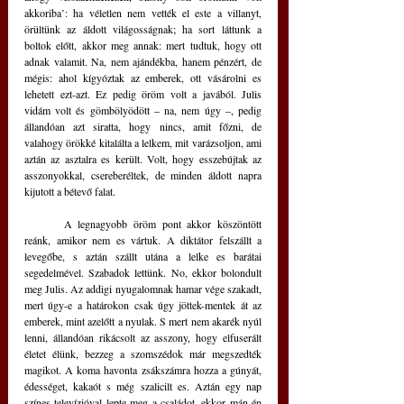
akkoriba’: ha véletlen nem vették el este a villanyt, 
örültünk az áldott világosságnak; ha sort láttunk a 
boltok előtt, akkor meg annak: mert tudtuk, hogy ott 
adnak valamit. Na, nem ajándékba, hanem pénzért, de 
mégis: ahol kígyóztak az emberek, ott vásárolni es 
lehetett ezt-azt. Ez pedig öröm volt a javából. Julis 
vidám volt és gömbölyödött – na, nem úgy –, pedig 
állandóan azt siratta, hogy nincs, amit főzni, de 
valahogy örökké kitalálta a lelkem, mit varázsoljon, ami 
aztán az asztalra es került. Volt, hogy esszebújtak az 
asszonyokkal, csereberéltek, de minden áldott napra 
kijutott a bétevő falat. 
	A legnagyobb öröm pont akkor köszöntött 
reánk, amikor nem es vártuk. A diktátor felszállt a 
levegőbe, s aztán szállt utána a lelke es barátai 
segedelmével. Szabadok lettünk. No, ekkor bolondult 
meg Julis. Az addigi nyugalomnak hamar vége szakadt, 
mert úgy-e a határokon csak úgy jöttek-mentek át az 
emberek, mint azelőtt a nyulak. S mert nem akarék nyúl 
lenni, állandóan rikácsolt az asszony, hogy elfuserált 
életet élünk, bezzeg a szomszédok már megszedték 
magikot. A koma havonta zsákszámra hozza a gúnyát, 
édességet, kakaót s még szalicilt es. Aztán egy nap 
színes televízióval lepte meg a családot, ekkor mán én 