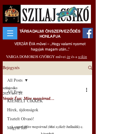
TÁRSADALMI ÖNSZERVEZŐDÉS
HONLAPJA
VERZÁR ÉVA művei – „Hogy valami nyomot
hagyjak magam után..."
VARGA DOMOKOS GYÖRGY művei
itt
és a
wikin
Bejegyzés
All Posts
szilajcsiko
All Posts
2023. nov. 21.
Verzár Éva: Mire megvirrad…
KIEMELT CIKKEK
Hírek, újdonságok
Tisztelt Olvasó!
A szerző 
Mire megvirrad (Mai székely balladák) 
c. 
Magyar Idő
kötetéből