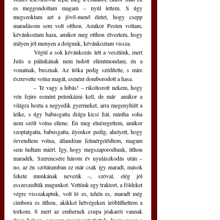
es meggondoltam magam – nyúl lettem. S úgy 
megszoktam azt a jövő-menő életet, hogy csepp 
maradásom sem volt otthon. Amikor Pesten voltam, 
kévánkoztam haza, amikor meg otthon élveztem, hogy 
milyen jól menyen a dolgunk, kévánkoztam vissza.  
	Végül a sok kévánkozás lett a vesztünk, mert 
Julis a pálinkának nem tudott ellentmondani, én a 
vonatnak, busznak. Az itóka pedig szédítette, s mire 
észrevette volna magát, esmént domborodott a hasa.
	– Te vagy a hibás! – rikoltozott nekem, hogy 
vén fejire esmént pelenkázni kell, de már  amikor a 
világra hozta a negyedik gyermeket, arra megenyhült a 
lelke, s úgy babusgatta drága kicsi fiát, mintha soha 
nem szólt volna ellene. Én meg elnézegettem, amikor 
szoptatgatta, babusgatta, ilyenkor pedig, ahelyett, hogy 
örvendtem volna, állandóan felmérgelődtem, magam 
sem tudtam miért. Így, hogy megszaporodtunk, itthon 
maradék. Szerencsére három év nyulászkodás után – 
no, az én szótáramban ez már csak így maradt, mások 
fekete munkának nevezik –, szóval, elég jól 
esszeszedtük magunkot. Vettünk egy traktort, a földeket 
végre visszakaptuk, volt ló es, tehén es, maradt még 
cimbora es itthon, akikkel hétvégeken leöblíthettem a 
torkom. S mert az embernek csupa jóakarói vannak 