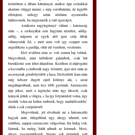
leöntöttem a lábam kátránnyal, amikor épp csónakkal 
akartam világgá menni; s még sorolhatnám, de legjobb 
elfelejteni, nehogy aztán utódaim nyomomba 
léphessenek, ha megismerik a való igazságot.
	Amikorra nagylegénnyé váltam – katonaság 
után –, a szoknyákat sem hagytam nézetlen, addig-
addig, mígnem az egyik alól igen szép lábak 
villanyoztak fel, s mert nem volt egy cseppet sem 
engedékeny a gazdája, oltár elé vezettem, vesztemre. 
	Első években nem es volt semmi baj velünk. 
Megvoltunk, mint turbékoló galambok, csak hát 
burukkolni sem lehet állandóan. Kezdtem el-eljárogatni 
a kocsmába a cimborák nagy örömére, igaz arra mán az 
asszonynak gömbölyödött a hasa. Elsőszülött fiam után 
még kétszer dugott cipót köténye alá, s azzal 
megállapodtunk, nem lesz több gyermek. Szerencsére 
épp jókor, mert a legényke után úgy látszott, csak 
leányok jöttek a világra, s ha így folytatódott volna, úgy 
éreztük volna mi ketten emberek, hogy madárfészekbe’ 
élünk a sok csiripeléstől. 
	Megvoltunk, jól elvoltunk mi a háromszéki 
hegyek alatt, éldegéltünk úgy, ahogy lehetett, este 
sötétben, nappal szerencsére világosban. Ha hideg volt, 
fáztunk, ha meleg, hálát adtunk az Istennek. Most, 
ahogy visszaemlékezek, bizony sok örömünk volt 