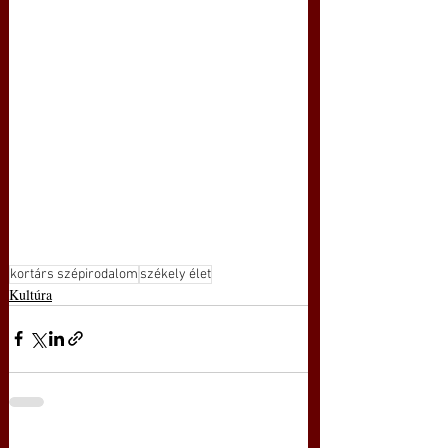
kortárs szépirodalom
székely élet
Kultúra