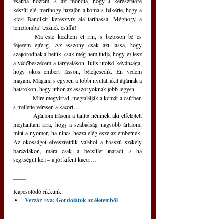
zsákba hoztam, s azt mondta, hogy a keresztelőre 
készíti elé, merthogy hazajön a koma s felkérte, hogy a 
kicsi Bandikát keresztvíz alá tarthassa. Méghogy a 
templomba’ tesznek csúffá!
	Ma este kezdtem el írni, s biztoson bé es 
fejezem éjfélig. Az asszony csak azt lássa, hogy 
szaporodnak a betűk, csak még nem tudja, hogy ez lesz 
a védőbeszédem a tárgyaláson. Julis utolsó kévánsága, 
hogy okos embert lásson, bételjesedik. Én védem 
magam. Magam, s egyben a többi nyulat, akit átjárnak a 
határokon, hogy itthon az asszonyoknak jobb legyen.
	Mire megvirrad, megtalálják a komát a csűrben 
s mellette véresen a kacort… 
	Ajánlom írásom a tanító néninek, aki elfelejtett 
megtanítani arra, hogy a szabadság nagyobb ártalom, 
mint a nyomor, ha nincs hezza elég esze az embernek. 
Az okosságot elveszítettük valahol a hosszú székely 
barázdákon, mára csak a becsület maradt, s ha 
segítségül kell – a jól kifent kacor…
Kapcsolódó cikkünk: 
Verzár Éva: Gondolatok az életemből