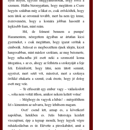
ilyen helyen, egyszer meggyanúsítottak, hogy rossz a 
szemem. Hiába bizonygattam, hogy meglátom a Csere 
hegyén szálában még a fákat es, csak erősködtek, hogy 
nem látok az orromnál tovább, mert ha nem így lenne, 
észrevenném, hogy a komára jobban hasonlít a 
legkisebb fiam, mint reám. 
	Hű, de felment bennem a pumpa! 
Hazamentem, nézegettem ágyában az ártatlan kicsi 
gyermeket, s csak megláttam, hogy igazat szóltak a 
cimborák. Julissal es megbeszéltem éjnek idején, kicsit 
hangosabban, mint máskor szoktam, az meg beismerte, 
hogy néha-néha jól esett neki a szomszéd koma 
látogatása, s az es, ahogy az felhúzta a szoknyáját a feje 
feli. Esküdözött, hogy látni, nem látott semmit, 
egyrészt, mert setét vót, másrészt, mert a szoknya 
örökké eltakarta a szemit, csak érezte, hogy jó dolog 
esett meg vele.
	– Te elfuserált egy ember vagy – vádaskodott 
–, soha nem voltál itthon, amikor nekem kellett volna!
	– Méghogy én vagyok a hibás! – mérgelődtem 
fel s kimentem az udvarra, hogy lehűtsem magam.
	Oszt’ csend lett, aznap es, a következő 
napokban, hetekben es. Julis bátorsága kezdett 
visszajönni, épp a tegnap mondá, hogy legyek végre 
ruházkodásban es úr. Elévette a piroskabátot, amit a 