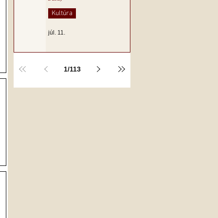
Kultúra
júl. 11.
1
/
113