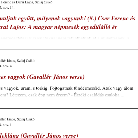
 Ferenc és Darai Lajos, Szilaj Csikó
. nov. 14.
nuljuk együtt, milyenek vagyunk! (8.) Cser Ferenc és
rai Lajos: A magyar népmesék egyedülálló ér
éperedeztetési vizsgálatoknál nem tekinthetünk el a műveltségek, a
túrák összehasonlításától sem. Különösen azért nem, mert a...
llér János, Szilaj Csikó
. nov. 4.
es vagyok (Gavallér János verse)
gyok, uram, s torkig. Fojtogatnak tündérmeséid. Átok vagy álom
életem? Létezem, csak épp nem érzem? - Érzéki csalódás csalóka ...
llér János, Szilaj Csikó
. nov. 1.
lekláng (Gavallér János verse)