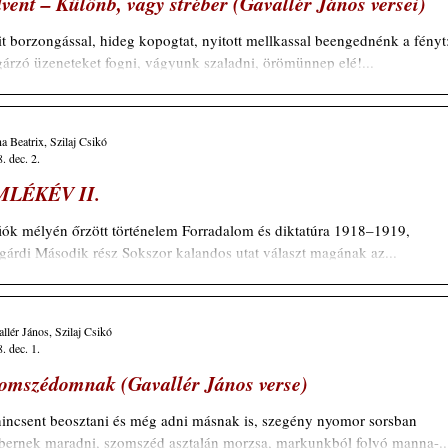
vent – Különb, vagy stréber (Gavallér János versei)
orzongással, hideg kopogtat, nyitott mellkassal beengednénk a fényt:
Sugárzó üzeneteket fogni, vágyunk szaladni, örömünnep elé!...
a Beatrix, Szilaj Csikó
. dec. 2.
MLÉKÉV II.
iók mélyén őrzött történelem Forradalom és diktatúra 1918–1919,
gárdi Második rész Sokszor kalandos utat választ magának az...
llér János, Szilaj Csikó
. dec. 1.
omszédomnak (Gavallér János verse)
incsent beosztani és még adni másnak is, szegény nyomor sorsban
ernek maradni, szomszéd asztalán morzsa, markunkból folyó manna-..