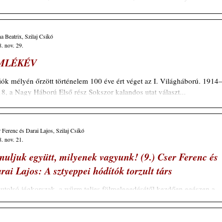
a Beatrix, Szilaj Csikó
. nov. 29.
MLÉKÉV
iók mélyén őrzött történelem 100 éve ért véget az I. Világháború. 1914
8, a Nagy Háború Első rész Sokszor kalandos utat választ...
 Ferenc és Darai Lajos, Szilaj Csikó
. nov. 21.
nuljuk együtt, milyenek vagyunk! (9.) Cser Ferenc és
rai Lajos: A sztyeppei hódítók torzult társ
utolsó jégkorszak, a würm teljes fölmelegedésétől kezdően egészen a
enkorig van Eurázsiában egy éghajlati övezet, a sztyeppe,...