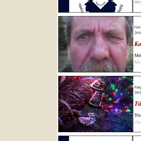
me
Sok
Gava
2018
Ka
Mit is his
Var
2018
Tú
Tör
elg