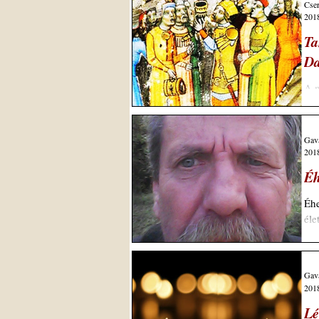
Cser
2018
Ta
Da
A n
kul
Gava
2018
Éh
Éhes va
Gava
2018
Lé