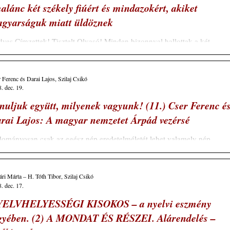
alánc két székely fiúért és mindazokért, akiket
gyarságuk miatt üldöznek
ves Címzettek! Tisztelt Olvasó! Minden bizonnyal hallottak a két
örtönzött székely fiatalról, akiket terrorizmus vádjával ítéltek...
 Ferenc és Darai Lajos, Szilaj Csikó
. dec. 19.
nuljuk együtt, milyenek vagyunk! (11.) Cser Ferenc é
rai Lajos: A magyar nemzetet Árpád vezérsé
ományosan csak az egész nép eredetelméletét lehet valamely nép
nosságának bizonyítására eredményesen felhasználni, a pár tízezres...
ri Márta – H. Tóth Tibor, Szilaj Csikó
. dec. 17.
ELVHELYESSÉGI KISOKOS – a nyelvi eszmény
gyében. (2) A MONDAT ÉS RÉSZEI. Alárendelés –