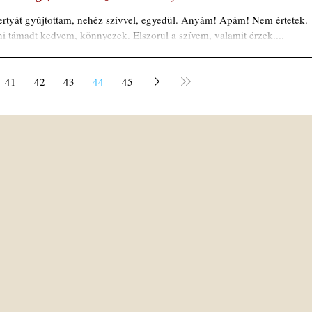
rtyát gyújtottam, nehéz szívvel, egyedül. Anyám! Apám! Nem értetek.
ni támadt kedvem, könnyezek. Elszorul a szívem, valamit érzek....
41
42
43
44
45