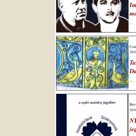
Im
ma
Ked
beb
Cser
2018
Ta
Da
Tud
azo
Buvá
2018
NY
je