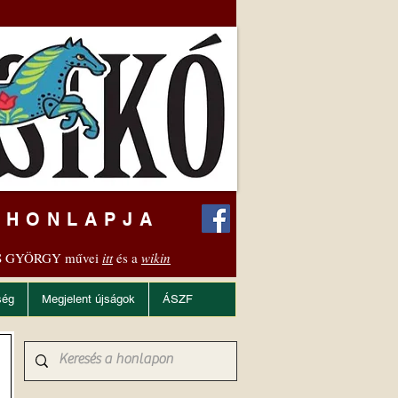
 HONLAPJA
 GYÖRGY művei
itt
és a
wikin
ség
Megjelent újságok
ÁSZF