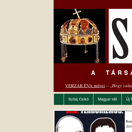
A TÁRS
VERZÁR ÉVA művei
– „
Hogy vala
Szilaj Csikó
Magyar Idő
Új 
Benc
2018