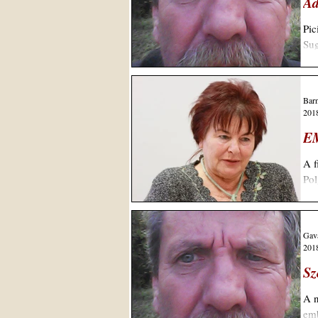
Ad
Picit b
Barn
2018
E
A f
Pol
Gava
2018
Sz
A n
emb