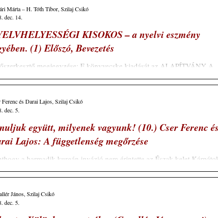
ri Márta – H. Tóth Tibor, Szilaj Csikó
. dec. 14.
ELVHELYESSÉGI KISOKOS – a nyelvi eszmény
gyében. (1) Előszó, Bevezetés
főszerkesztő megjegyzése: E könyvecske kiadását az ALAPÍTVÁNY A
JÓÉRT elnevezésű szervezet támogatta. El is gondolkodtam ezen...
 Ferenc és Darai Lajos, Szilaj Csikó
. dec. 5.
nuljuk együtt, milyenek vagyunk! (10.) Cser Ferenc é
rai Lajos: A függetlenség megőrzése
thogy a harmadik kurgán invázió nem érintette az Észak-kelet Kárpáto
nyezetét, ott egységes sírokat találunk a Kr. e. VII....
llér János, Szilaj Csikó
. dec. 5.