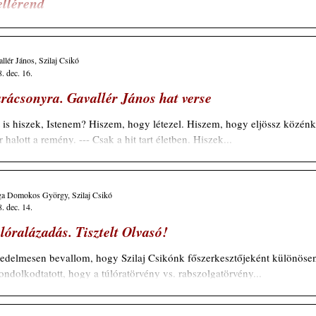
llérend
 esetben, amikor az indoeurópai nyelvek alárendelést alkal­maznak, a
magyarban a mellérendelés a helyes. A mellékmondat a főmondat...
llér János, Szilaj Csikó
. dec. 16.
rácsonyra. Gavallér János hat verse
zek, Istenem? Hiszem, hogy létezel. Hiszem, hogy eljössz közénk.
Már halott a remény. --- Csak a hit tart életben. Hiszek...
ga Domokos György, Szilaj Csikó
. dec. 14.
lóralázadás. Tisztelt Olvasó!
edelmesen bevallom, hogy Szilaj Csikónk főszerkesztőjeként különöse
ondolkodtatott, hogy a túlóratörvény vs. rabszolgatörvény...