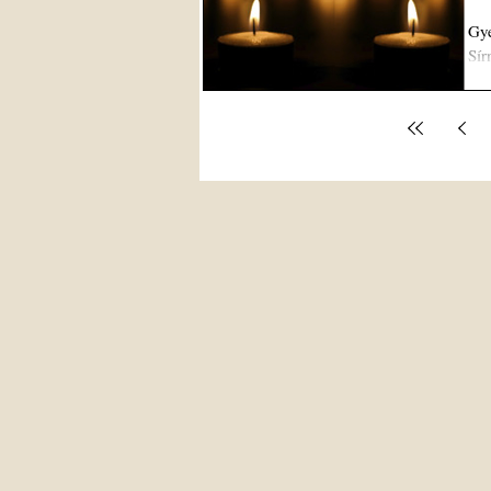
Gye
Sír