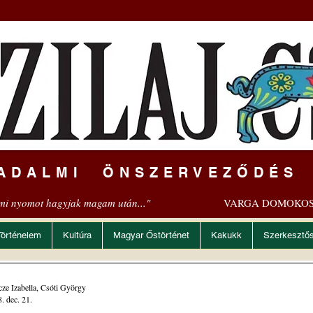
ADALMI ÖNSZERVEZŐDÉS
mi nyomot hagyjak magam után..."
VARGA DOMOKOS
Történelem
Kultúra
Magyar Őstörténet
Kakukk
Szerkesztő
ze Izabella, Csóti György
. dec. 21.