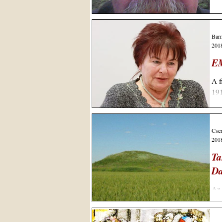
Barn
2018
E
A f
191
Cser
2018
Ta
Da
Az 
jel