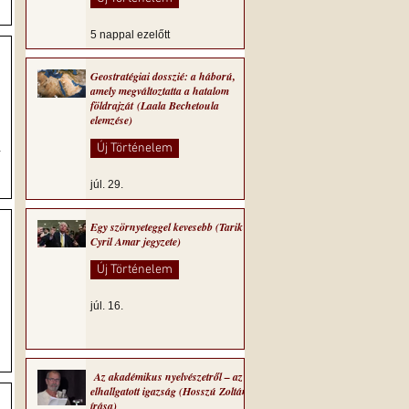
5 nappal ezelőtt
Geostratégiai dosszié: a háború,
amely megváltoztatta a hatalom
földrajzát (Laala Bechetoula
elemzése)
–
Új Történelem
júl. 29.
Egy szörnyeteggel kevesebb (Tarik
Cyril Amar jegyzete)
Új Történelem
júl. 16.
Az akadémikus nyelvészetről – az
elhallgatott igazság (Hosszú Zoltán
írása)