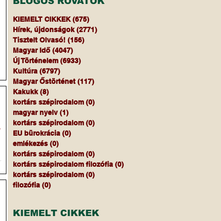
BLOGOS ROVATOK
KIEMELT CIKKEK
(675)
675 bejegyzés
Hírek, újdonságok
(2771)
2771 bejegyzés
Tisztelt Olvasó!
(156)
156 bejegyzés
Magyar Idő
(4047)
4047 bejegyzés
Új Történelem
(6933)
6933 bejegyzés
Kultúra
(6797)
6797 bejegyzés
Magyar Őstörténet
(117)
117 bejegyzés
Kakukk
(8)
8 bejegyzés
kortárs szépirodalom
(0)
0 bejegyzés
magyar nyelv
(1)
1 bejegyzés
kortárs szépirodalom
(0)
0 bejegyzés
s
EU bürokrácia
(0)
0 bejegyzés
emlékezés
(0)
0 bejegyzés
kortárs szépirodalom
(0)
0 bejegyzés
k
kortárs szépirodalom filozófia
(0)
0 bejegyzés
kortárs szépirodalom
(0)
0 bejegyzés
filozófia
(0)
0 bejegyzés
KIEMELT CIKKEK