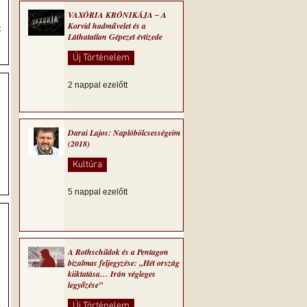
VAXÓRIA KRÓNIKÁJA ‒ A
Korvid hadművelet és a
Láthatatlan Gépezet évtizede
Új Történelem
2 nappal ezelőtt
Darai Lajos: Naplóbölcsességeim
(2018)
Kultúra
5 nappal ezelőtt
A Rothschildok és a Pentagon
bizalmas feljegyzése: „Hét ország
kiiktatása… Irán végleges
legyőzése”
.
Új Történelem