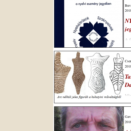
Buvá
2018
NY
je
A 
KÖZ
Cser
2018
Ta
Da
Min
kör
Gava
2018