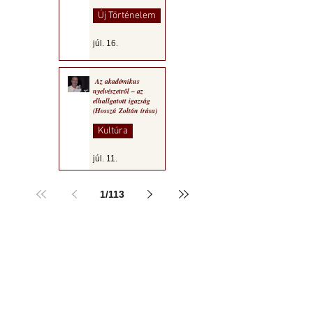
Új Történelem
júl. 16.
Az akadémikus
nyelvészetről – az
elhallgatott igazság
(Hosszú Zoltán írása)
Kultúra
júl. 11.
1
/
113
a MOGY honlapján