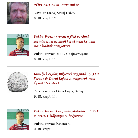
RÖPCÉDULÁM. Buta ember
Gavallér János, Szilaj Csikó
2018. szept. 19.
Vukics Ferenc szerint a jövő európai
kormányzata azokból kerül majd ki, akik
most kiálltak Magyarors
Vukics Ferenc, MOGY sajtószolgálat
2018. szept. 12.
Tanuljuk együtt, milyenek vagyunk! (1.) Cser
Ferenc és Darai Lajos: A magyarok nem
Ázsiából erednek
Cser Ferenc és Darai Lajos, Szilaj Csikó
2018. szept. 11.
Vukics Ferenc köszönetnyilvánítása. A 2019-
es MOGY időpontja és helyszíne
Vukics Ferenc, bosztor.hu
2018. szept. 11.