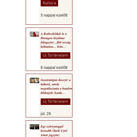
Kultúra
5 nappal ezelőtt
A Rothschildok és a
Pentagon bizalmas
feljegyzése: „Hét ország
kiiktatása… Irán
végleges legyőzése”
Új Történelem
6 nappal ezelőtt
Geostratégiai dosszié: a
háború, amely
megváltoztatta a hatalom
földrajzát (Laala
Bechetoula elemzése)
Új Történelem
júl. 29.
Egy szörnyeteggel
kevesebb (Tarik Cyril
Amar jegyzete)