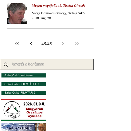
Megint megújultunk. Tisztelt Olvasó!
Varga Domokos György, Szilaj Csikó
2018. aug. 20.
45
/
45
Szilaj Csikó archívum
Szilaj Csikó FILMTÁR 1 /
Szilaj Csikó FILMTÁR 2