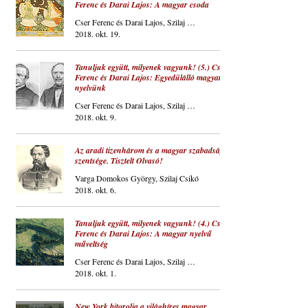
Ferenc és Darai Lajos: A magyar csoda
Cser Ferenc és Darai Lajos, Szilaj Csikó
2018. okt. 19.
Tanuljuk együtt, milyenek vagyunk! (5.) Cser
Ferenc és Darai Lajos: Egyedülálló magyar
nyelvünk
Cser Ferenc és Darai Lajos, Szilaj Csikó
2018. okt. 9.
Az aradi tizenhárom és a magyar szabadság
szentsége. Tisztelt Olvasó!
Varga Domokos György, Szilaj Csikó
2018. okt. 6.
Tanuljuk együtt, milyenek vagyunk! (4.) Cser
Ferenc és Darai Lajos: A magyar nyelvű
műveltség
Cser Ferenc és Darai Lajos, Szilaj Csikó
2018. okt. 1.
New York bitorolja a világhíres magyar