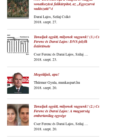
vonatkozású falikárpitot, az „Egyszarvú
vadászatá”-t
Darai Lajos, Szilaj Csikó
2018. szept. 27.
Tanuljuk együtt, milyenek vagyunk! (3.) Cser
Ferenc és Darai Lajos: DNS-jelzők
őstörténete
Cser Ferenc és Darai Lajos, Szilaj Csikó
2018. szept. 23.
Megoldjuk, apa!
Thürmer Gyula, munkaspart.hu
2018. szept. 20.
Tanuljuk együtt, milyenek vagyunk! (2.) Cser
Ferenc és Darai Lajos: A magyarság
embertanilag egysége
Cser Ferenc és Darai Lajos, Szilaj Csikó
2018. szept. 20.