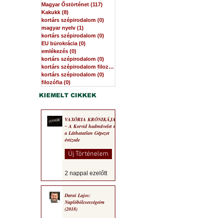
Magyar Őstörténet
(117)
117 bejegyzés
Kakukk
(8)
8 bejegyzés
kortárs szépirodalom
(0)
0 bejegyzés
magyar nyelv
(1)
1 bejegyzés
kortárs szépirodalom
(0)
0 bejegyzés
EU bürokrácia
(0)
0 bejegyzés
emlékezés
(0)
0 bejegyzés
kortárs szépirodalom
(0)
0 bejegyzés
kortárs szépirodalom filozófia
(0)
0 bejegyzés
kortárs szépirodalom
(0)
0 bejegyzés
filozófia
(0)
0 bejegyzés
KIEMELT CIKKEK
VAXÓRIA KRÓNIKÁJA
‒ A Korvid hadművelet és
a Láthatatlan Gépezet
évtizede
Új Történelem
2 nappal ezelőtt
Darai Lajos:
Naplóbölcsességeim
(2018)