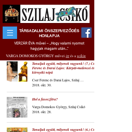
TÁRSADALMI ÖNSZERVEZŐDÉS
HONLAPJA
VERZÁR ÉVA művei – „Hogy valami nyomot
hagyjak magam után..."
VARGA DOMOKOS GYÖRGY művei
itt
és a
wikin
Tanuljuk együtt, milyenek vagyunk! (7.) Cser
Ferenc és Darai Lajos: Kárpát-medencei és
környéki népü
Cser Ferenc és Darai Lajos, Szilaj Csikó
2018. okt. 30.
Hol a fasoszféra?
Varga Domokos György, Szilaj Csikó
2018. okt. 28.
Tanuljuk együtt, milyenek vagyunk! (6.) Cser