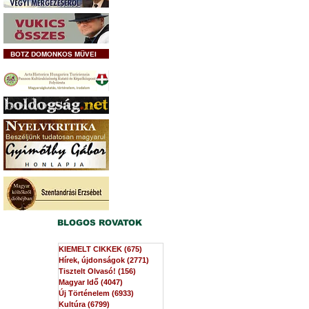
BOTZ DOMONKOS MŰVEI
BLOGOS ROVATOK
KIEMELT CIKKEK
(675)
675 bejegyzés
Hírek, újdonságok
(2771)
2771 bejegyzés
Tisztelt Olvasó!
(156)
156 bejegyzés
Magyar Idő
(4047)
4047 bejegyzés
Új Történelem
(6933)
6933 bejegyzés
Kultúra
(6799)
6799 bejegyzés