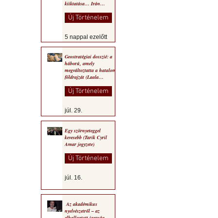
kiiktatása… Irán
végleges legyőzése”
Új Történelem
5 nappal ezelőtt
Geostratégiai dosszié: a
háború, amely
megváltoztatta a hatalom
földrajzát (Laala
Bechetoula elemzése)
Új Történelem
júl. 29.
Egy szörnyeteggel
kevesebb (Tarik Cyril
Amar jegyzete)
Új Történelem
júl. 16.
Az akadémikus
nyelvészetről – az
elhallgatott igazság