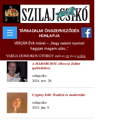
TÁRSADALMI ÖNSZERVEZŐDÉS
HONLAPJA
VERZÁR ÉVA művei – „Hogy valami nyomot
hagyjak magam után..."
VARGA DOMOKOS GYÖRGY művei
itt
és a
wikin
A HÁBORÚRÓL (Hosszú Zoltán
igehirdetése)
szilajcsiko
2024. nov. 28.
Czigány Edit: Tradíció és modernitás
szilajcsiko
2023. jún. 9.