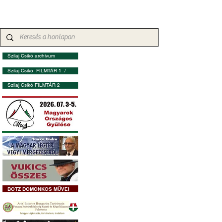
Szilaj Csikó archívum
Szilaj Csikó FILMTÁR 1 /
Szilaj Csikó FILMTÁR 2
BOTZ DOMONKOS MŰVEI