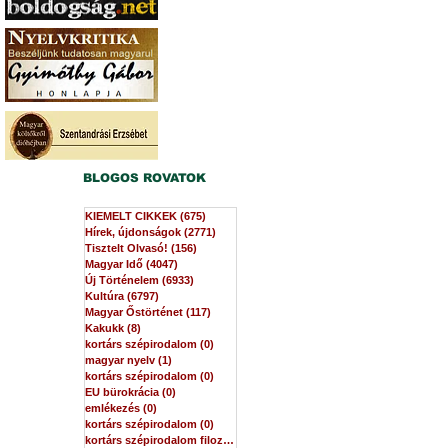
BLOGOS ROVATOK
KIEMELT CIKKEK
(675)
675 bejegyzés
Hírek, újdonságok
(2771)
2771 bejegyzés
Tisztelt Olvasó!
(156)
156 bejegyzés
Magyar Idő
(4047)
4047 bejegyzés
Új Történelem
(6933)
6933 bejegyzés
Kultúra
(6797)
6797 bejegyzés
Magyar Őstörténet
(117)
117 bejegyzés
Kakukk
(8)
8 bejegyzés
kortárs szépirodalom
(0)
0 bejegyzés
magyar nyelv
(1)
1 bejegyzés
kortárs szépirodalom
(0)
0 bejegyzés
EU bürokrácia
(0)
0 bejegyzés
emlékezés
(0)
0 bejegyzés
kortárs szépirodalom
(0)
0 bejegyzés
kortárs szépirodalom filozófia
(0)
0 bejegyzés