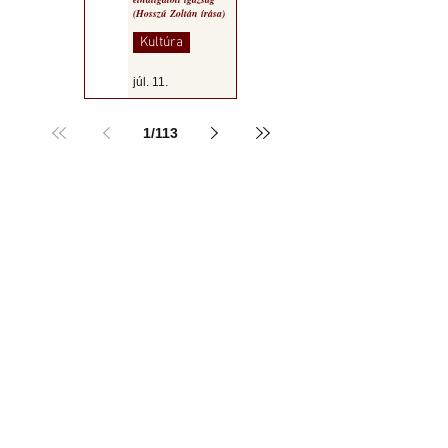
(Hosszú Zoltán írása)
Kultúra
júl. 11.
1
/
113
a MOGY honlapján