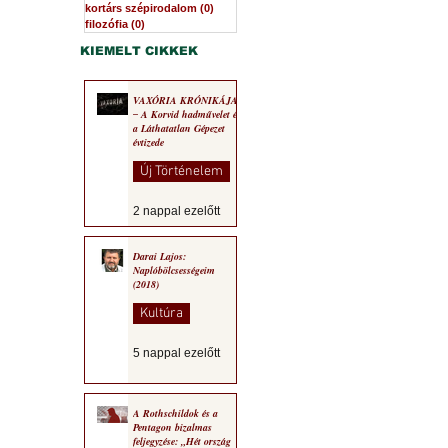
kortárs szépirodalom
(0)
0 bejegyzés
filozófia
(0)
0 bejegyzés
KIEMELT CIKKEK
VAXÓRIA KRÓNIKÁJA
‒ A Korvid hadművelet és
a Láthatatlan Gépezet
évtizede
Új Történelem
2 nappal ezelőtt
Darai Lajos:
Naplóbölcsességeim
(2018)
Kultúra
5 nappal ezelőtt
A Rothschildok és a
Pentagon bizalmas
feljegyzése: „Hét ország