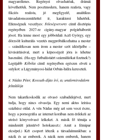
magyarellenes. Regényei olvashatóak, drámái 
követhetőek. Nem posztmodern, hanem realista, vagy 
fikciós realista, jó megfigyelő, analitikus 
társadalomszemlélettel ír, karakterei hihetőek. 
Ellenségnek veszélyes: 
Feleségverseny
 című disztópia 
regényében 2027-re cigány-magyar polgárháborút 
jósol. Ha lenne most egy jobboldali Acél György, egy 
dörzsölt kulturális vezetés megpróbálkozhatna a mester 
– szándékosan nem írom a mester szót idézőjelbe – 
kivásárlásával, mert a képességeit jóra is lehetne 
használni. (Ha egy futballistáért százmilliókat fizetnek?) 
Legújabb 
Kőbéka
 című regényében egészen elveti a 
sulykot: a Lágymányosi-hidat Orbán-hídra kereszteli. 
4. Nádas Péter, Kossuth-díjas író, az unalomirodalom 
feltalálója
Nem takarékoskodik az olvasó szabadidejével, mert 
tudja, hogy nincs olvasója. Egy nemi aktus leírása 
százhúsz oldal. A vén Nádas még azt sem veszi észre, 
hogy a pornográfia az internet korában nem érdekeli az 
utolsó könyvolvasó lelkeket. A másik fő témája a 
mindenütt jelenlévő holokauszt.( Amit a filmipar 
elcsépel.) Két csoport létezik a társadalmunkban: a 
nácik és az emberek. A nácik nem emberek, hanem 