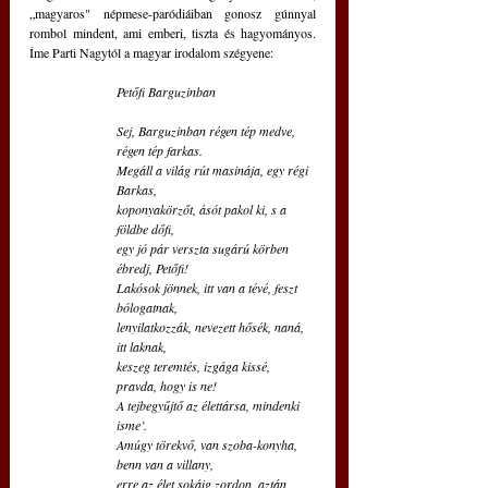
„magyaros" népmese-paródiáiban gonosz gúnnyal 
rombol mindent, ami emberi, tiszta és hagyományos. 
Íme Parti Nagytól a magyar irodalom szégyene:
Petőfi Barguzinban
Sej, Barguzinban régen tép medve, 
régen tép farkas.
Megáll a világ rút masinája, egy régi 
Barkas,
koponyakörzőt, ásót pakol ki, s a 
földbe dőfi,
egy jó pár verszta sugárú körben 
ébredj, Petőfi!
Lakósok jönnek, itt van a tévé, feszt 
bólogatnak,
lenyilatkozzák, nevezett hősék, naná, 
itt laknak,
keszeg teremtés, izgága kissé, 
pravda, hogy is ne!
A tejbegyűjtő az élettársa, mindenki 
isme’.
Amúgy törekvő, van szoba-konyha, 
benn van a villany,
erre az élet sokáig zordon, aztán 