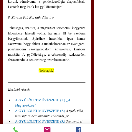
korunk rémtévtana, a genderideológia alaptanításait. 
Lentebb még írunk két gyűlöletnótájáról. 
8. Závada Pál, Kossuth-díjas író
Tehetséges, realista, a magyar-tót történelmi kiegyezés 
hídembere lehetett volna, ha nem áll be szellemi 
bérgyilkosnak. Spiróhoz hasonlóan igen hamar 
észrevette, hogy ebben a tudatháborúban az avantgárd, 
posztmodern szövegirodalom kovaköves, kanócos 
muskéta. A gyűlölettárgy, a célszemély szakszerűen 
ábrázolandó, a célközönség szórakoztatandó.
(folytatjuk)
Korábbi részek
: 
A GYŰLÖLET MŰVÉSZETE (1.) 
„A 
Magyarokhoz”
A GYŰLÖLET MŰVÉSZETE (2.) 
A nyelv több, 
mint információtovábbító kódrendszer...
A GYŰLÖLET MŰVÉSZETE (3.) 
Szentendrei 
„liberális művészértelmiségünk” már a 
rendszerváltás...