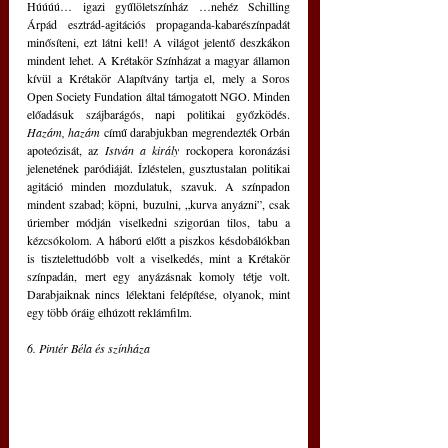
Húúúú… igazi gyűlöletszínház …nehéz Schilling 
Árpád esztrád-agitációs propaganda-kabarészínpadát 
minősíteni, ezt látni kell! A világot jelentő deszkákon 
mindent lehet. A Krétakör Színházat a magyar államon 
kívül a Krétakör Alapítvány tartja el, mely a Soros 
Open Society Fundation által támogatott NGO. Minden 
előadásuk szájbarágós, napi politikai győzködés. 
Hazám, hazám
 című darabjukban megrendezték Orbán 
apoteózisát, az 
István a király
 rockopera koronázási 
jelenetének paródiáját. Ízléstelen, gusztustalan politikai 
agitáció minden mozdulatuk, szavuk. A színpadon 
mindent szabad; köpni, buzulni, „kurva anyázni”, csak 
úriember módján viselkedni szigorúan tilos, tabu a 
kézcsókolom. A háború előtt a piszkos késdobálókban 
is tisztelettudóbb volt a viselkedés, mint a Krétakör 
színpadán, mert egy anyázásnak komoly tétje volt. 
Darabjaiknak nincs lélektani felépítése, olyanok, mint 
egy több óráig elhúzott reklámfilm.
6. Pintér Béla és színháza