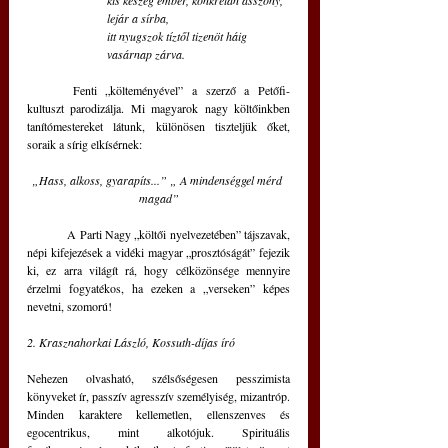
kis keszeg ember, konkrétan asszony, 
lejár a sírba,
itt nyugszok tíztől tizenöt háig 
vasárnap zárva.
	Fenti „költeményével” a szerző a Petőfi-
kultuszt parodizálja. Mi magyarok nagy költőinkben 
tanítómestereket látunk, különösen tiszteljük őket, 
soraik a sírig elkísérnek: 
„Hass, alkoss, gyarapíts...” „ A mindenséggel mérd 
magad”
	A Parti Nagy „költői nyelvezetében” tájszavak, 
népi kifejezések a vidéki magyar „prosztóságát” fejezik 
ki, ez arra világít rá, hogy célközönsége mennyire 
érzelmi fogyatékos, ha ezeken a „verseken” képes 
nevetni, szomorú!
2. Krasznahorkai László, Kossuth-díjas író 
Nehezen olvasható, szélsőségesen pesszimista 
könyveket ír, passzív agresszív személyiség, mizantróp. 
Minden karaktere kellemetlen, ellenszenves és 
egocentrikus, mint alkotójuk. Spirituális 