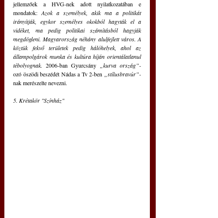
jellemzőek a HVG-nek adott nyilatkozatában e 
mondatok: 
Azok a személyek, akik ma a politikát 
irányítják, egykor személyes okokból hagyták el a 
vidéket, ma pedig politikai számításból hagyják 
megdögleni. Magyarország néhány alulfejlett város. A 
köztük fekvő területek pedig hálóhelyek, ahol az 
állampolgárok munka és kultúra híján orientálatlanul 
tébolyognak. 
2006-ban Gyurcsány 
„kurva ország”-
ozó öszödi beszédét Nádas a Tv 2-ben 
„stílusbravúr”-
nak merészelte nevezni. 
5. Krétakör "Színház"