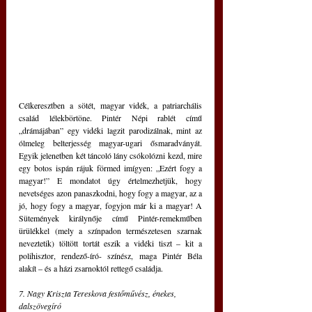
Célkeresztben a sötét, magyar vidék, a patriarchális 
család lélekbörtöne. Pintér Népi rablét című 
„drámájában” egy vidéki lagzit parodizálnak, mint az 
ólmeleg belterjesség magyar-ugari ősmaradványát. 
Egyik jelenetben két táncoló lány csókolózni kezd, mire 
egy botos ispán rájuk förmed imígyen: „Ezért fogy a 
magyar!” E mondatot úgy értelmezhetjük, hogy 
nevetséges azon panaszkodni, hogy fogy a magyar, az a 
jó, hogy fogy a magyar, fogyjon már ki a magyar! A 
Sütemények királynője című Pintér-remekműben 
ürülékkel (mely a színpadon természetesen szarnak 
neveztetik) töltött tortát eszik a vidéki tiszt – kit a 
polihisztor, rendező-író- színész, maga Pintér Béla 
alakít – és a házi zsarnoktól rettegő családja.
7. Nagy Kriszta Tereskova festőművész, énekes, 
dalszövegíró