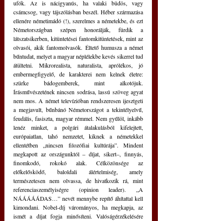
ufók. Az is nácigyanús, ha valaki büdös, vagy 
csámcsog, vagy tájszólásban beszél. Héber származása 
ellenére németimádó (!), szerelmes a németekbe, és ezt 
Németországban szépen honorálják, fürdik a 
látszatsikerben, kitüntetései fantomkitüntetések, mint az 
olvasói, akik fantomolvasók. Éltető humusza a német 
bűntudat, melyet a magyar néplélekbe kevés sikerrel tud 
átültetni. Mikrorealista, naturalista, aprólékos, jó 
embermegfigyelő, de karakterei nem kelnek életre: 
szürke bádogemberek, mint alkotójuk. 
Írásművészetének nincsen sodrása, lassú szöveg agyat 
nem mos. A német televízióban rendszeresen ijesztgeti 
a megjavult, bűnbánó Németországot a tekintélyelvű, 
feudális, fasiszta, magyar rémmel. Nem gyűlöl, inkább 
lenéz minket, a polgári átalakulásból kifelejtett, 
európaiatlan, tahó nemzetet, kiknek a németekkel 
ellentétben „nincsen filozófiai kultúrája”. Mindent 
megkapott az országunktól – díjat, sikert–, finnyás, 
finomkodó, rokokó alak. Célközönsége az 
előkelősködő, baloldali álértelmiség, amely 
természetesen nem olvassa, de hivatkozik rá, mint 
referenciaszemélyiségre (opinion leader). „A 
NÁÁÁÁÁDAS…” nevét mennybe repítő áhítattal kell 
kimondani. Nobel-díj várományos, ha megkapja, az 
ismét a díjat fogja minősíteni. Valóságérzékelésére 