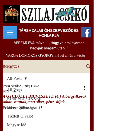
TÁRSADALMI ÖNSZERVEZŐDÉS
HONLAPJA
VERZÁR ÉVA művei – „Hogy valami nyomot
hagyjak magam után..."
VARGA DOMOKOS GYÖRGY művei
itt
és a
wikin
Bejegyzés
All Posts
Pécsi Sándor, Szilaj Csikó
All Posts
2021. febr. 8.
A GYŰLÖLET MŰVÉSZETE (4.) A bérgyilkosok
KIEMELT CIKKEK
sokan vannak,mert siker, pénz, díjak...
Hírek, újdonságok
Frissítve:
2021. febr. 15.
Tisztelt Olvasó!
Magyar Idő