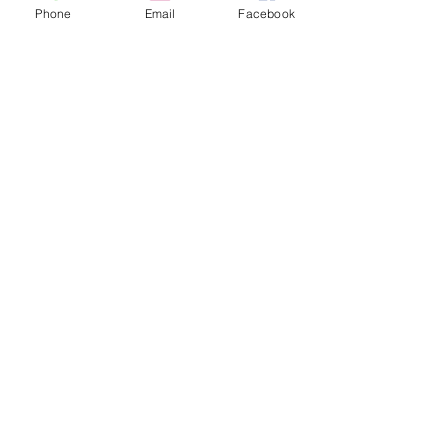
Phone
Email
Facebook
balliberális önkény
törzsi háború