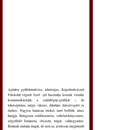
Agitátor gyűlöletművész, tehetséges, Képzőművészeti 
Főiskolát végzett festő –jól használja korunk vizuális 
kommunikációját, a számítógép-grafikát –, de 
tehetségtelen, mégis sikeres, dilettáns dalszövegíró és 
énekes. Nagyon hamisan énekel, mert botfülű, nincs 
hangja. Betegesen exhibicionista, vetkőzéskényszeres, 
nőgyűlölő feminista, obszcén, trágár, vallásgyalázó. 
Butának mutatja magát, de nem az, pontosan megjeleníti 