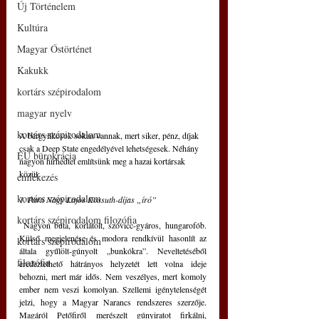
Új Történelem
Kultúra
Magyar Őstörténet
Kakukk
kortárs szépirodalom
magyar nyelv
kortárs szépirodalom
A bérgyilkosok sokan vannak, mert siker, pénz, díjak 
csak a Deep State engedélyével lehetségesek. Néhány 
EU bürokrácia
nagyon hírhedtet említsünk meg a hazai kortársak 
közül: 
emlékezés
kortárs szépirodalom
1. Parti Nagy Lajos Kossuth-díjas „író”
kortárs szépirodalom filozófia
 Nagyon buta, korlátolt, szóvicc-gyáros, hungarofób. 
Külső megjelenése és modora rendkívül hasonlít az 
kortárs szépirodalom
általa gyűlölt-gúnyolt „bunkókra”. Neveltetéséből 
filozófia
eredeztethető hátrányos helyzetét lett volna ideje 
behozni, mert már idős. Nem veszélyes, mert komoly 
ember nem veszi komolyan. Szellemi igénytelenségét 
jelzi, hogy a Magyar Narancs rendszeres szerzője. 
Magáról Petőfiről merészelt gúnyiratot firkálni, 