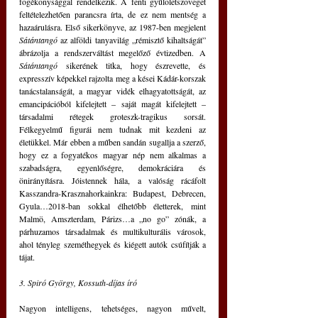
fogékonysággal rendelkezik. A fenti gyűlöletszöveget 
feltételezhetően parancsra írta, de ez nem mentség a 
hazaárulásra. Első sikerkönyve, az 1987-ben megjelent 
Sátántangó
 az alföldi tanyavilág „rémisztő kihaltságát” 
ábrázolja a rendszerváltást megelőző évtizedben. A 
Sátántangó
 sikerének titka, hogy észrevette, és 
expresszív képekkel rajzolta meg a kései Kádár-korszak 
tanácstalanságát, a magyar vidék elhagyatottságát, az 
emancipációból kifelejtett – saját magát kifelejtett – 
társadalmi rétegek groteszk-tragikus sorsát. 
Félkegyelmű figurái nem tudnak mit kezdeni az 
életükkel. Már ebben a műben sandán sugallja a szerző, 
hogy ez a fogyatékos magyar nép nem alkalmas a 
szabadságra, egyenlőségre, demokráciára és 
önirányításra. Jóistennek hála, a valóság rácáfolt 
Kasszandra-Krasznahorkainkra: Budapest, Debrecen, 
Gyula…2018-ban sokkal élhetőbb életterek, mint 
Malmö, Amszterdam, Párizs…a „no go” zónák, a 
párhuzamos társadalmak és multikulturális városok, 
ahol tényleg szeméthegyek és kiégett autók csúfítják a 
tájat. 
3. Spiró György, Kossuth-díjas író 
Nagyon intelligens, tehetséges, nagyon művelt, 