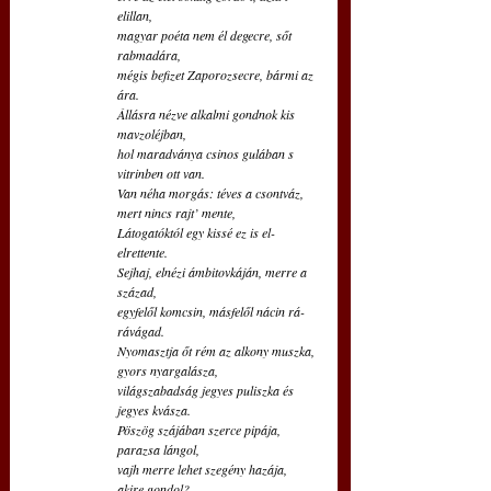
elillan,
magyar poéta nem él degecre, sőt 
rabmadára,
mégis befizet Zaporozsecre, bármi az 
ára.
Állásra nézve alkalmi gondnok kis 
mavzoléjban,
hol maradványa csinos gulában s 
vitrinben ott van.
Van néha morgás: téves a csontváz, 
mert nincs rajt’ mente,
Látogatóktól egy kissé ez is el-
elrettente.
Sejhaj, elnézi ámbitovkáján, merre a 
század,
egyfelől komcsin, másfelől nácin rá-
rávágad.
Nyomasztja őt rém az alkony muszka, 
gyors nyargalásza,
világszabadság jegyes puliszka és 
jegyes kvásza.
Pöszög szájában szerce pipája, 
parazsa lángol,
vajh merre lehet szegény hazája, 
akire gondol?