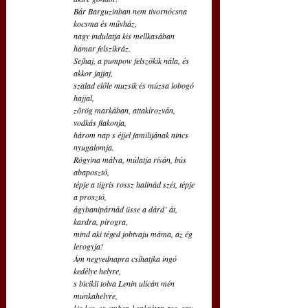
Bár Barguzinban nem tivornócsna 
kocsma és művház,
nagy indulatja kis mellkasában 
hamar felszikráz.
Sejhaj, a pumpow felszökik nála, és 
akkor jajjaj,
szalad előle muzsik és múzsa lobogó 
hajjal,
zörög markában, attakírozván, 
vodkás flakonja,
három nap s éjjel familijának nincs 
nyugalomja.
Rógyina málya, múlatja ríván, bús 
abaposztó,
tépje a tigris rossz halinád szét, tépje 
a prosztó,
ágybanipárnád üsse a dárd’ át, 
kardra, pirogra,
mind aki téged jobtvaju máma, az ég 
lerogyja!
Ám negyednapra csíhatjka ingó 
kedélye helyre,
s bicikli tolva Lenin ulícán mén 
munkahelyre,