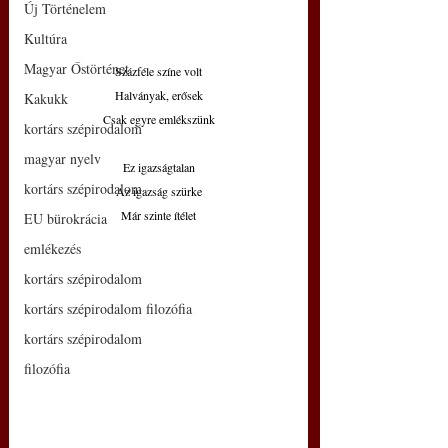
Új Történelem
Kultúra
Magyar Őstörténet
Százféle színe volt
Halványak, erősek
Kakukk
Csak egyre emlékszünk
kortárs szépirodalom
magyar nyelv
Ez igazságtalan
kortárs szépirodalom
Az igazság szürke
Már szinte ítélet
EU bürokrácia
emlékezés
kortárs szépirodalom
kortárs szépirodalom filozófia
kortárs szépirodalom
filozófia