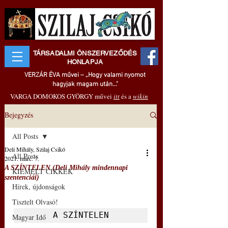
TÁRSADALMI ÖNSZERVEZŐDÉS
HONLAPJA
VERZÁR ÉVA művei – „Hogy valami nyomot
hagyjak magam után..."
VARGA DOMOKOS GYÖRGY művei
itt
és a
wikin
Bejegyzés
All Posts
Deli Mihály, Szilaj Csikó
All Posts
2021. márc. 7.
A SZÍNTELEN (Deli Mihály mindennapi
KIEMELT CIKKEK
szentenciái)
Hírek, újdonságok
Tisztelt Olvasó!
A SZÍNTELEN
Magyar Idő