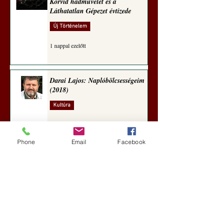
Korvid hadművelet és a
Láthatatlan Gépezet évtizede
Új Történelem
1 nappal ezelőtt
Darai Lajos: Naplóbölcsességeim
(2018)
Kultúra
4 nappal ezelőtt
Phone
Email
Facebook
A Rothschildok és a Pentagon
bizalmas feljegyzése: „Hét ország
kiiktatása… Irán végleges
legyőzése”
Új Történelem