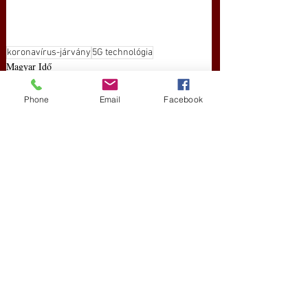
koronavírus-járvány
5G technológia
Magyar Idő
Új Történelem
Phone
Email
Facebook
Friss bejegyzések
Az összes megtekintése