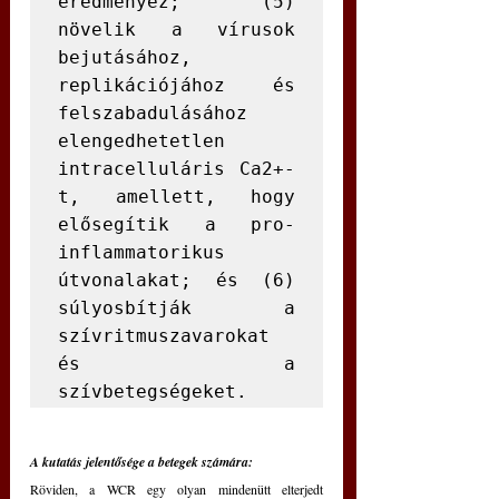
eredményez; (5) 
növelik a vírusok 
bejutásához, 
replikációjához és 
felszabadulásához 
elengedhetetlen 
intracelluláris Ca2+-
t, amellett, hogy 
elősegítik a pro-
inflammatorikus 
útvonalakat; és (6) 
súlyosbítják a 
szívritmuszavarokat 
és a 
szívbetegségeket.
A kutatás jelentősége a betegek számára:
Röviden, a WCR egy olyan mindenütt elterjedt 