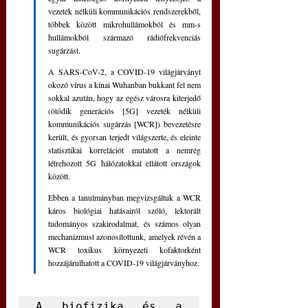
vezeték nélküli kommunikációs rendszerekből, 
többek között mikrohullámokból és mm-s 
hullámokból származó rádiófrekvenciás 
sugárzást. 
A SARS-CoV-2, a COVID-19 világjárványt 
okozó vírus a kínai Wuhanban bukkant fel nem 
sokkal azután, hogy az egész városra kiterjedő 
(ötödik generációs [5G] vezeték nélküli 
kommunikációs sugárzás [WCR]) bevezetésre 
került, és gyorsan terjedt világszerte, és eleinte 
statisztikai korrelációt mutatott a nemrég 
létrehozott 5G hálózatokkal ellátott országok 
között.
Ebben a tanulmányban megvizsgáltuk a WCR 
káros biológiai hatásairól szóló, lektorált 
tudományos szakirodalmat, és számos olyan 
mechanizmust azonosítottunk, amelyek révén a 
WCR toxikus környezeti kofaktorként 
hozzájárulhatott a COVID-19 világjárványhoz.
A biofizika és a 