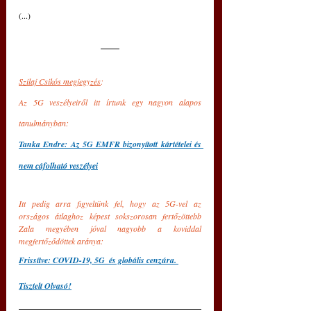
(...)
Szilaj Csikós megjegyzés
: 
Az 5G veszélyeiről itt írtunk egy nagyon alapos 
tanulmányban: 
Tanka Endre: Az 5G EMFR bizonyított kártételei és 
nem cáfolható veszélyei
Itt pedig arra figyeltünk fel, hogy az 5G-vel az 
országos átlaghoz képest sokszorosan fertőzöttebb 
Zala megyében jóval nagyobb a koviddal 
megfertőződöttek aránya:
Frissítve: COVID-19, 5G  és globális cenzúra. 
Tisztelt Olvasó!