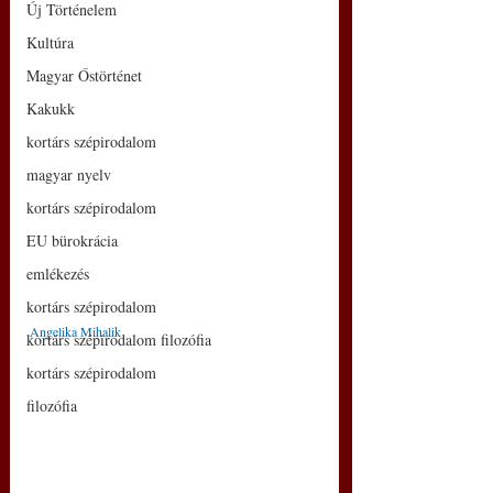
Új Történelem
Kultúra
Magyar Őstörténet
Kakukk
kortárs szépirodalom
magyar nyelv
kortárs szépirodalom
EU bürokrácia
emlékezés
kortárs szépirodalom
Angelika Mihalik
kortárs szépirodalom filozófia
kortárs szépirodalom
filozófia