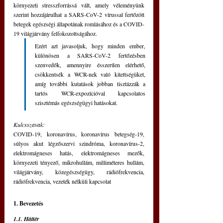
környezeti stresszforrássá vált, amely véleményünk 
szerint hozzájárulhat a SARS-CoV-2 vírussal fertőzött 
betegek egészségi állapotának romlásához és a COVID-
19 világjárvány felfokozottságához. 
Ezért azt javasoljuk, hogy minden ember, 
különösen a SARS-CoV-2 fertőzésben 
szenvedők, amennyire ésszerűen elérhető, 
csökkentsék a WCR-nek való kitettségüket, 
amíg további kutatások jobban tisztázzák a 
tartós WCR-expozícióval kapcsolatos 
szisztémás egészségügyi hatásokat.
Kulcsszavak:
COVID-19, koronavírus, koronavírus betegség-19, 
súlyos akut légzőszervi szindróma, koronavírus-2, 
elektromágneses hatás, elektromágneses mezők, 
környezeti tényező, mikrohullám, milliméteres hullám, 
világjárvány, közegészségügy, rádiófrekvencia, 
rádiófrekvencia, vezeték nélküli kapcsolat
1. Bevezetés
1.1. Háttér