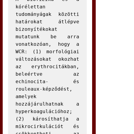
kórélettan 
tudományágak közötti 
határokat átlépve 
bizonyítékokat 
mutatunk be arra 
vonatkozóan, hogy a 
WCR: (1) morfológiai 
változásokat okozhat 
az erythrocitákban, 
beleértve az 
echinocita- és 
rouleaux-képződést, 
amelyek 
hozzájárulhatnak a 
hyperkoagulációhoz; 
(2) károsíthatja a 
mikrocirkulációt és 
csökkentheti az 