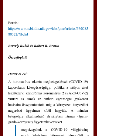
Forrás: 
https://www.ncbi.nlm.nih.gov/labs/pmc/articles/PMC85
80522/?fbclid
Beverly Rubik és Robert R. Brown
Összefoglaló
Háttér és cél:
A koronavírus okozta megbetegedéssel (COVID-19) 
kapcsolatos közegészségügyi politika a súlyos akut 
légzőszervi szindrómás koronavírus 2 (SARS-CoV-2) 
vírusra és annak az emberi egészségre gyakorolt 
hatásaira összpontosított, míg a környezeti tényezőket 
nagyrészt figyelmen kívül hagyták. A minden 
betegségre alkalmazható járványtani hármas (ágens-
gazda-környezet) figyelembevételével 
megvizsgáltuk a COVID-19 világjárvány 
egyik lehetséges környezeti tényezőjét: a 