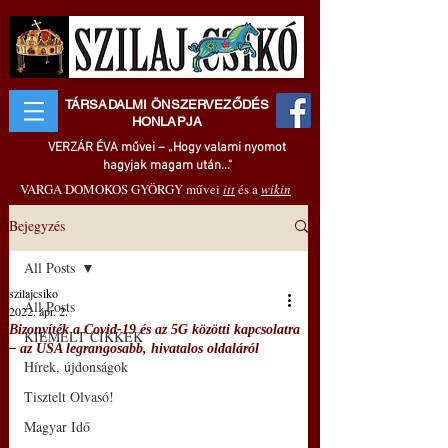
TÁRSADALMI ÖNSZERVEZŐDÉS
HONLAPJA
VERZÁR ÉVA művei – „Hogy valami nyomot
hagyjak magam után..."
VARGA DOMOKOS GYÖRGY művei
itt
és a
wikin
Bejegyzés
All Posts
szilajcsiko
All Posts
2022. ápr. 2.
Bizonyíték a Covid-19 és az 5G közötti kapcsolatra
KIEMELT CIKKEK
– az USA legrangosabb, hivatalos oldaláról
Hírek, újdonságok
Tisztelt Olvasó!
Magyar Idő