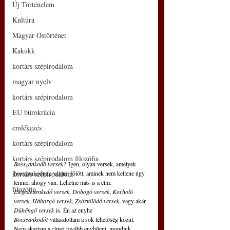
Új Történelem
Kultúra
Magyar Őstörténet
Kakukk
kortárs szépirodalom
magyar nyelv
kortárs szépirodalom
EU bürokrácia
emlékezés
kortárs szépirodalom
kortárs szépirodalom filozófia
Bosszankodó versek?
 Igen, olyan versek, amelyek 
bosszankodnak valami fölött, aminek nem kellene úgy 
kortárs szépirodalom
lennie, ahogy van. Lehetne más is a cím: 
filozófia
Elégedetlenkedő versek
, 
Dohogó versek
, 
Korholó 
versek
, 
Háborgó versek
, 
Zsörtölődő versek
, vagy akár 
Dühöngő versek
 is. Én az enyhe 
Bosszankodót 
választottam a sok lehetőség közül. 
Nem akartam a címet tovább enyhíteni, mondjuk 