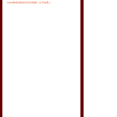
szombatonként közöljük. (a Szerk.)