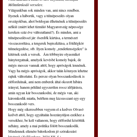
Méltatlankodó versekre
.
Világunkban sok minden van, ami nincs rendben. 
Ilyenek a háborúk, vagy a túlnépesedés olyan 
országokban, ahol boldogan élhetnének a túlnépesedés 
nélkül (miért lehet tízmilió Magyarország népessége 
kereken száz éve változatlanul?). És minden, ami a 
túlnépesedéssel jár: őserdők kiirtása, a természet 
visszaszorítása, a tengerek bepiszkítása, a földlégkör 
túlmelegedése, stb. Ilyen komoly „rendetlenségekre” is 
kitérnek ezek a versek.  Ám többnyire olyasmiket 
hánytorgatnak, amelyek kevésbé komoly bajok, de 
mégis messze vannak attól, hogy apróságok lennének. 
Vagy ha mégis apróságok, akkor talán könnyen lehetne 
rajtuk változtatni. És persze olyan bosszankodások is 
előfordulnak, ami nem emberek által okozott hibára 
irányul, hanem például egyszerűen rossz időjárásra, 
amin ugyan kár bosszankodni, de mégis van, aki 
káromkodik miatta, belőlem meg kicsusszant egy-egy 
bosszankodó vers.
Hogy még sikeresebben vegyem el a kedves Olvasó 
kedvét attól, hogy egyáltalán hozzányúljon ezekhez a 
versekhez, be kell vallanom, hogy előfordul közöttük 
néhány, amely a mai politika fölött bosszankodik.
Mindennek ellenére bátorkodom jó szórakozást 
kívánni! 
(Zollikerberg, 2023 XII. 5.)