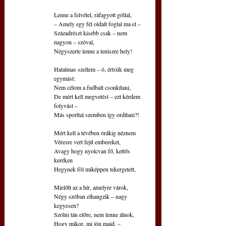
Lenne a felvétel, ráfagyott góllal,
– Amely egy fél oldalt foglal ma el –
Századrészt kisebb csak – nem 
nagyon – szóval,
Négyszerte lenne a teniszre hely!
Hatalmas szellem – ó, értsük meg 
egymást:
Nem célom a fudbalt csonkítani,
De mért kell megvetést – ezt kérdem 
folyvást –
Más sporttal szemben így ordítani?!
Mért kell a tévében órákig néznem
Véresre vert fejű embereket,
Avagy hogy nyolcvan fő, kettős 
keréken
Hegynek föl miképpen tekergetett,
Mielőtt az a hír, amelyre várok,
Négy szóban elhangzik – nagy 
kegyesen?
Szólni tán előre, nem lenne álnok,
Hogy mikor, mi jön majd. – 