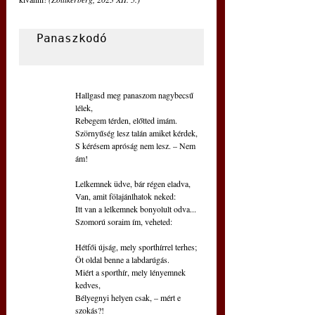
Panaszkodó           
Hallgasd meg panaszom nagybecsű 
lélek,
Rebegem térden, előtted imám.
Szörnyűség lesz talán amiket kérdek,
S kérésem apróság nem lesz. – Nem 
ám!
Lelkemnek üdve, bár régen eladva,
Van, amit fölajánlhatok neked:
Itt van a lelkemnek bonyolult odva...
Szomorú soraim ím, veheted:
Hétfői újság, mely sporthírrel terhes;
Öt oldal benne a labdarúgás.
Miért a sporthír, mely lényemnek 
kedves,
Bélyegnyi helyen csak, – mért e 
szokás?!