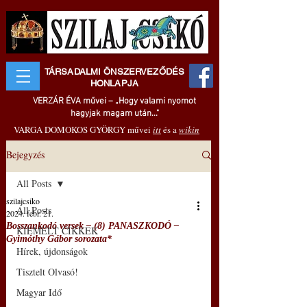
TÁRSADALMI ÖNSZERVEZŐDÉS
HONLAPJA
VERZÁR ÉVA művei – „Hogy valami nyomot
hagyjak magam után..."
VARGA DOMOKOS GYÖRGY művei
itt
és a
wikin
Bejegyzés
All Posts
szilajcsiko
All Posts
2024. febr. 21.
Bosszankodó versek – (8) PANASZKODÓ –
KIEMELT CIKKEK
Gyimóthy Gábor sorozata*
Hírek, újdonságok
Tisztelt Olvasó!
Magyar Idő