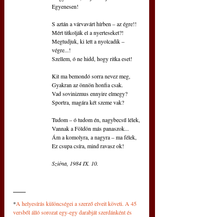
Egyenesen!
S aztán a várvavárt hírben – az égre!!
Mért titkolják el a nyerteseket?!
Megtudjuk, ki lett a nyolcadik – 
végre...!
Szellem, ó ne hidd, hogy ritka eset!
Kit ma bemondó sorra nevez meg,
Gyakran az önnön honfia csak.
Vad sovinizmus ennyire elmegy?
Sportra, magára két szeme vak?
Tudom – ó tudom én, nagybecsű lélek,
Vannak a Földön más panaszok...
Ám a komolyra, a nagyra – ma félek,
Ez csupa csíra, mind ravasz ok!
Sziéna, 1984 IX. 10.
*
A helyesírás különcségei a szerző elveit követi. A 45 
versből álló sorozat egy-egy darabját szerdánként és 