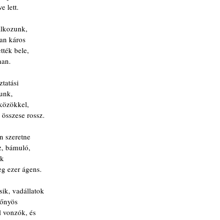
 lett.
álkozunk,
yan káros
tték bele,
nan.
ztatási
zunk,
közökkel,
 összese rossz.
n szeretne
z, bámuló,
ik
eg ezer ágens.
sik, vadállatok
lőnyös
l vonzók, és