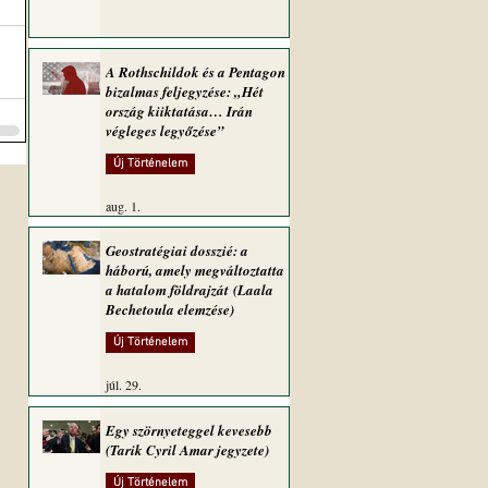
A Rothschildok és a Pentagon
bizalmas feljegyzése: „Hét
ország kiiktatása… Irán
végleges legyőzése”
Új Történelem
aug. 1.
Geostratégiai dosszié: a
háború, amely megváltoztatta
a hatalom földrajzát (Laala
Bechetoula elemzése)
Új Történelem
júl. 29.
Egy szörnyeteggel kevesebb
(Tarik Cyril Amar jegyzete)
Új Történelem