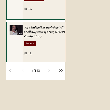
júl. 16.
Az akadémikus nyelvészetről –
az elhallgatott igazság (Hosszú
Zoltán írása)
Kultúra
júl. 11.
1
/
113