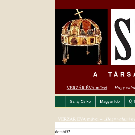
A TÁRS
VERZÁR ÉVA művei
– „
Hogy vala
Szilaj Csikó
Magyar Idő
Új 
VERZÁR ÉVA művei
– „
Hogy valami ny
dombi52