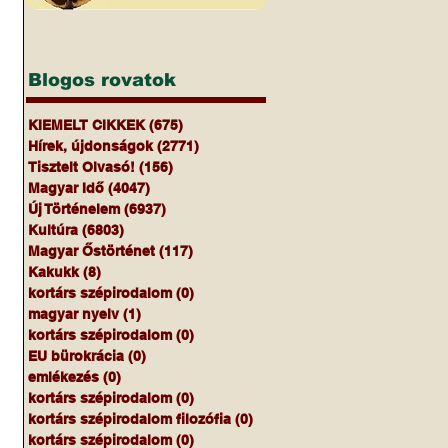
Blogos rovatok
KIEMELT CIKKEK
(675)
675 bejegyzés
Hírek, újdonságok
(2771)
2771 bejegyzés
Tisztelt Olvasó!
(156)
156 bejegyzés
Magyar Idő
(4047)
4047 bejegyzés
Új Történelem
(6937)
6937 bejegyzés
Kultúra
(6803)
6803 bejegyzés
Magyar Őstörténet
(117)
117 bejegyzés
Kakukk
(8)
8 bejegyzés
kortárs szépirodalom
(0)
0 bejegyzés
magyar nyelv
(1)
1 bejegyzés
kortárs szépirodalom
(0)
0 bejegyzés
EU bürokrácia
(0)
0 bejegyzés
emlékezés
(0)
0 bejegyzés
kortárs szépirodalom
(0)
0 bejegyzés
kortárs szépirodalom filozófia
(0)
0 bejegyzés
kortárs szépirodalom
(0)
0 bejegyzés