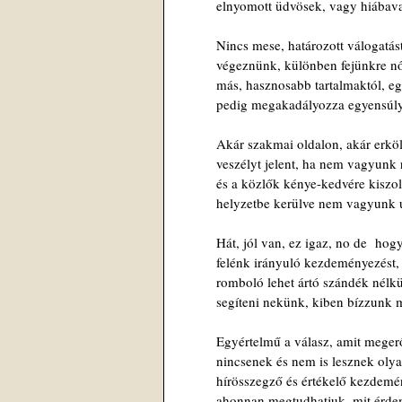
elnyomott üdvösek, vagy hiábav
Nincs mese, határozott válogatás
végeznünk, különben fejünkre n
más, hasznosabb tartalmaktól, e
pedig megakadályozza egyensúlyu
Akár szakmai oldalon, akár erköl
veszélyt jelent, ha nem vagyunk 
és a közlők kénye-kedvére kiszolg
helyzetbe kerülve nem vagyunk
Hát, jól van, ez igaz, no de  ho
felénk irányuló kezdeményezést, 
romboló lehet ártó szándék nélkül
segíteni nekünk, kiben bízzunk 
Egyértelmű a válasz, amit meger
nincsenek és nem is lesznek olyan
hírösszegző és értékelő kezdemé
ahonnan megtudhatjuk, mit érd