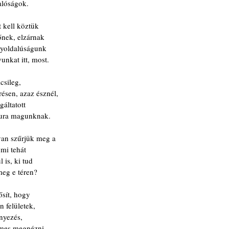
alóságok.
t kell köztük
őnek, elzárnak
gyoldalúságunk
nkat itt, most.
csileg,
résen, azaz észnél,
áltatott
 ura magunknak.
gyan szűrjük meg a
mi tehát
 is, ki tud
meg e téren?
ősít, hogy
 felületek,
nyezés,
emes megnézni.