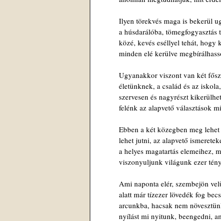
Ilyen törekvés maga is bekerül u
a húsdarálóba, tömegfogyasztás 
közé, kevés eséllyel tehát, hogy 
minden elé kerülve megbírálhass
Ugyanakkor viszont van két fősz
életünknek, a család és az iskol
szervesen és nagyrészt kikerülhet
felénk az alapvető választások mi
Ebben a két közegben meg lehet
lehet jutni, az alapvető ismeretek
a helyes magatartás elemeihez, m
viszonyuljunk világunk ezer tény
Ami naponta elér, szembejön velü
alatt már tízezer lövedék fog bec
arcunkba, hacsak nem növesztünk
nyílást mi nyitunk, beengedni, a