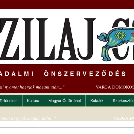
ADALMI ÖNSZERVEZŐDÉS
mi nyomot hagyjak magam után..."
VARGA DOMOKOS
Történelem
Kultúra
Magyar Őstörténet
Kakukk
Szerkesztő
omot hagyjak magam után..."
VARGA D