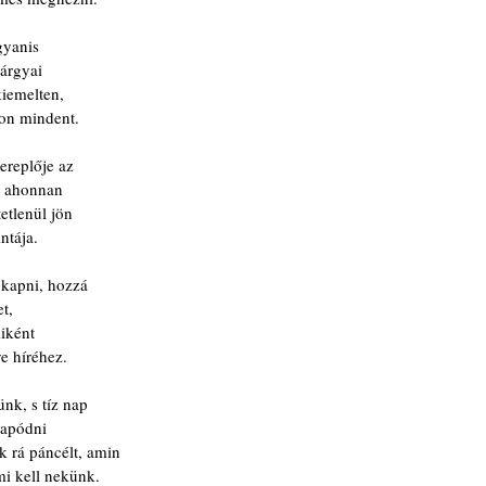
gyanis
tárgyai
kiemelten,
on mindent.
ereplője az
a, ahonnan
etlenül jön
ntája.
 kapni, hozzá
et,
iként
e híréhez.
nk, s tíz nap
sapódni 
 rá páncélt, amin  
mi kell nekünk.