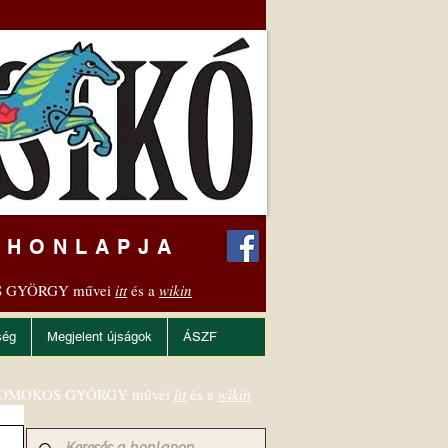
 HONLAPJA
 GYÖRGY művei
itt
és a
wikin
ség
Megjelent újságok
ÁSZF
OMOKOS GYÖRGY művei
itt
és a
wikin