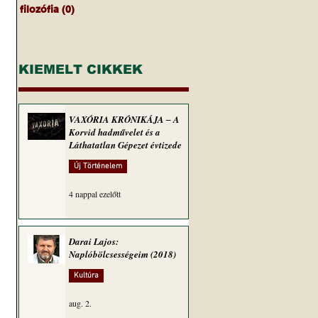
filozófia
(0)
0 bejegyzés
KIEMELT CIKKEK
VAXÓRIA KRÓNIKÁJA ‒ A
Korvid hadművelet és a
Láthatatlan Gépezet évtizede
Új Történelem
4 nappal ezelőtt
Darai Lajos:
Naplóbölcsességeim (2018)
Kultúra
aug. 2.