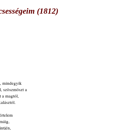
csességeim (1812)
p, mindegyik
ól, szöszmöszt a
t a magtól,
alásztól.
 értelem
máig,
intjén,