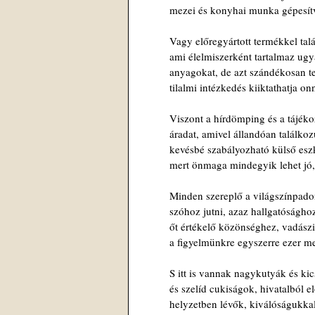
mezei és konyhai munka gépesítve
Vagy előregyártott termékkel tal
ami élelmiszerként tartalmaz ug
anyagokat, de azt szándékosan te
tilalmi intézkedés kiiktathatja on
Viszont a hírdömping és a tájéko
áradat, amivel állandóan találko
kevésbé szabályozható külső esz
mert önmaga mindegyik lehet jó,
Minden szereplő a világszínpado
szóhoz jutni, azaz hallgatóságho
őt értékelő közönséghez, vadász
a figyelmünkre egyszerre ezer m
S itt is vannak nagykutyák és kic
és szelíd cukiságok, hivatalból e
helyzetben lévők, kiválóságukka