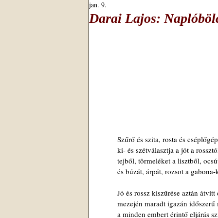
jan. 9.
Darai Lajos: Naplóböl
Szűrő és szita, rosta és cséplőgé
ki- és szétválasztja a jót a rosszt
tejből, törmeléket a lisztből, ocsú
és búzát, árpát, rozsot a gabona-k
Jó és rossz kiszűrése aztán átvitt
mezején maradt igazán időszerű 
a minden embert érintő eljárás sz