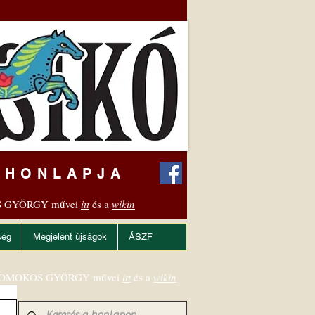
 HONLAPJA
 GYÖRGY művei
itt
és a
wikin
ség
Megjelent újságok
ÁSZF
OMOKOS GYÖRGY művei
itt
és a
wikin