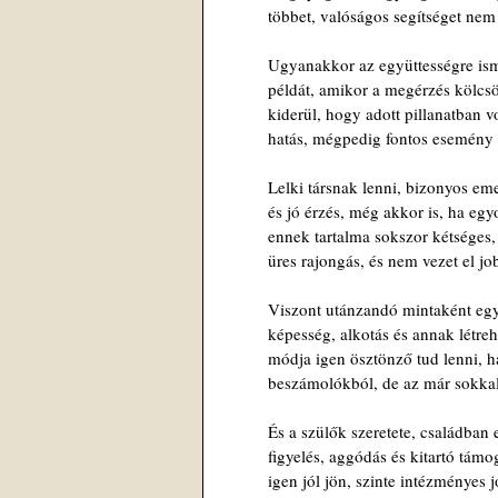
többet, valóságos segítséget nem
Ugyanakkor az együttességre is
példát, amikor a megérzés kölcs
kiderül, hogy adott pillanatban 
hatás, mégpedig fontos esemény 
Lelki társnak lenni, bizonyos em
és jó érzés, még akkor is, ha eg
ennek tartalma sokszor kétséges,
üres rajongás, és nem vezet el jo
Viszont utánzandó mintaként egy
képesség, alkotás és annak létre
módja igen ösztönző tud lenni, h
beszámolókból, de az már sokkal
És a szülők szeretete, családban
figyelés, aggódás és kitartó támo
igen jól jön, szinte intézményes j