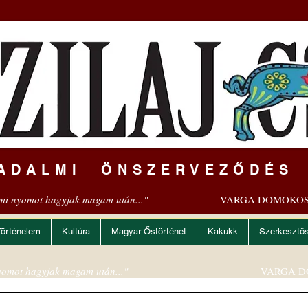
ADALMI ÖNSZERVEZŐDÉS
mi nyomot hagyjak magam után..."
VARGA DOMOKOS
Történelem
Kultúra
Magyar Őstörténet
Kakukk
Szerkesztő
omot hagyjak magam után..."
VARGA D