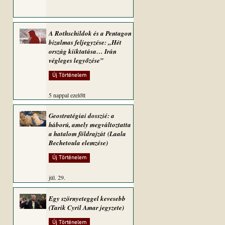
A Rothschildok és a Pentagon
bizalmas feljegyzése: „Hét
ország kiiktatása… Irán
végleges legyőzése”
Új Történelem
5 nappal ezelőtt
Geostratégiai dosszié: a
háború, amely megváltoztatta
a hatalom földrajzát (Laala
Bechetoula elemzése)
Új Történelem
júl. 29.
Egy szörnyeteggel kevesebb
(Tarik Cyril Amar jegyzete)
Új Történelem