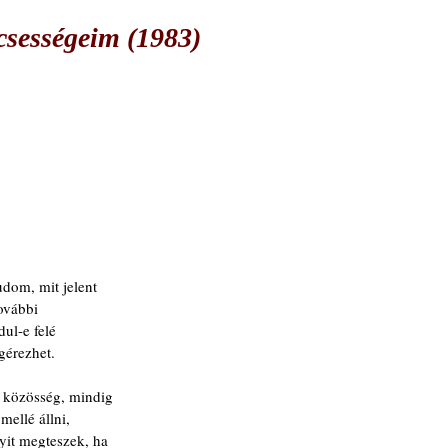
csességeim (1983)
dom, mit jelent
további
ul-e felé
gérezhet.
 közösség, mindig
mellé állni,
yit megteszek, ha