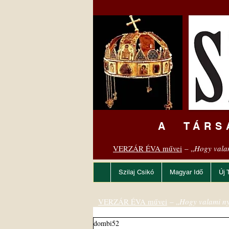
A TÁRS
VERZÁR ÉVA művei
– „
Hogy vala
Szilaj Csikó
Magyar Idő
Új 
VERZÁR ÉVA művei
– „
Hogy valami ny
dombi52