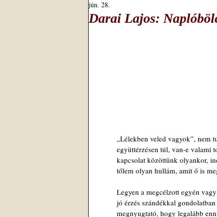
jún. 28.
Darai Lajos: Naplóböl
„Lélekben veled vagyok”, nem tu
együttérzésen túl, van-e valami 
kapcsolat közöttünk olyankor, ind
tőlem olyan hullám, amit ő is me
Legyen a megcélzott egyén vagy
jó érzés szándékkal gondolatban 
megnyugtató, hogy legalább enn