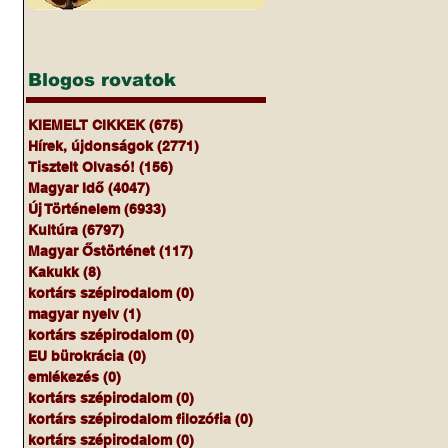
Blogos rovatok
KIEMELT CIKKEK
(675)
675 bejegyzés
Hírek, újdonságok
(2771)
2771 bejegyzés
Tisztelt Olvasó!
(156)
156 bejegyzés
Magyar Idő
(4047)
4047 bejegyzés
Új Történelem
(6933)
6933 bejegyzés
Kultúra
(6797)
6797 bejegyzés
Magyar Őstörténet
(117)
117 bejegyzés
Kakukk
(8)
8 bejegyzés
kortárs szépirodalom
(0)
0 bejegyzés
magyar nyelv
(1)
1 bejegyzés
kortárs szépirodalom
(0)
0 bejegyzés
EU bürokrácia
(0)
0 bejegyzés
emlékezés
(0)
0 bejegyzés
kortárs szépirodalom
(0)
0 bejegyzés
kortárs szépirodalom filozófia
(0)
0 bejegyzés
kortárs szépirodalom
(0)
0 bejegyzés