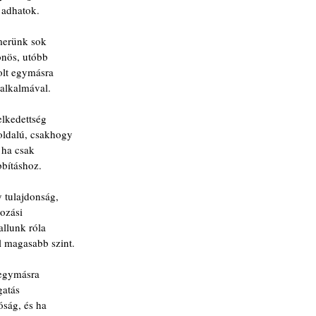
 adhatok.
merünk sok
önös, utóbb
volt egymásra
alkalmával.
elkedettség
yoldalú, csakhogy
 ha csak
bbításhoz.
 tulajdonság,
hozási
allunk róla
 magasabb szint.
 egymásra
gatás
óság, és ha