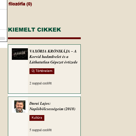
filozófia
(0)
0 bejegyzés
KIEMELT CIKKEK
VAXÓRIA KRÓNIKÁJA ‒ A
Korvid hadművelet és a
Láthatatlan Gépezet évtizede
Új Történelem
2 nappal ezelőtt
Darai Lajos:
Naplóbölcsességeim (2018)
Kultúra
5 nappal ezelőtt