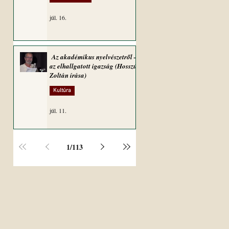
júl. 16.
Az akadémikus nyelvészetről –
az elhallgatott igazság (Hosszú
Zoltán írása)
Kultúra
júl. 11.
1
/
113