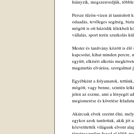
hiányzik, megszenvedjük, többle
Persze tűzön-vízen át tanúsított 
odaadás, tevőleges segítség, bizt
mögött is ott húzódik lélekbeli 
vállalás, sport terén szurkolás k
Mester és tanítvány között is élő
kapcsolat, kihat minden percre, 
együtt, elkíséri alkotás megkövet
magatartás elvárása, szorgalmat 
Egyébként a folyamatok, tettünk
mögött, vagy benne, szintén lelk
jelen az eszme, ami a lényegét ad
megismerése és követése feladat
Akárcsak elvek szerint élni, mely
egykor azok tanítottak, akik jót 
közvetítették világunk elvont alap
törvényszerűen fogad el tőlük mo