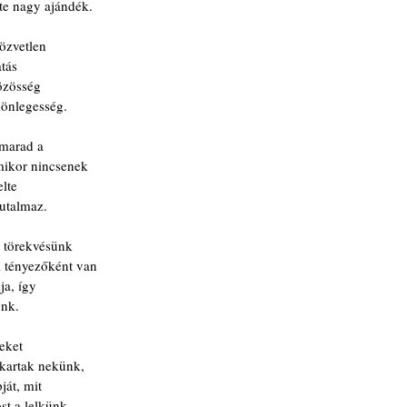
te nagy ajándék.
közvetlen
atás
közösség
ülönlegesség.
 marad a
mikor nincsenek
elte
jutalmaz.
, törekvésünk
i tényezőként van
ja, így
unk.
eket
akartak nekünk,
ját, mit
st a lelkünk.