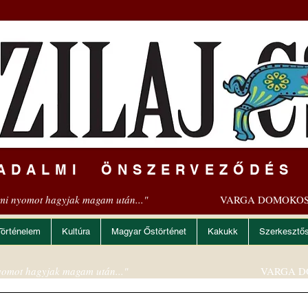
ADALMI ÖNSZERVEZŐDÉS
mi nyomot hagyjak magam után..."
VARGA DOMOKOS
Történelem
Kultúra
Magyar Őstörténet
Kakukk
Szerkesztő
omot hagyjak magam után..."
VARGA D