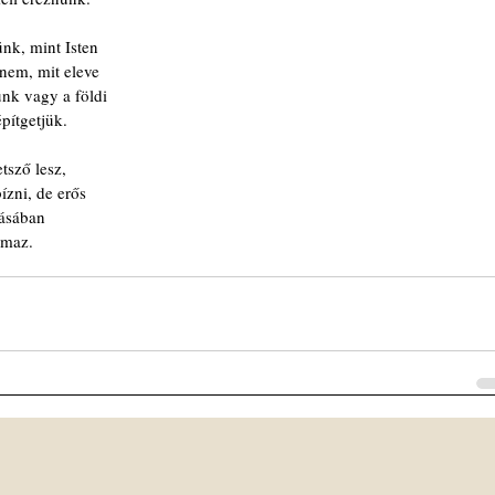
nk, mint Isten
 nem, mit eleve
unk vagy a földi
pítgetjük.
tsző lesz,
ízni, de erős
lásában
almaz.