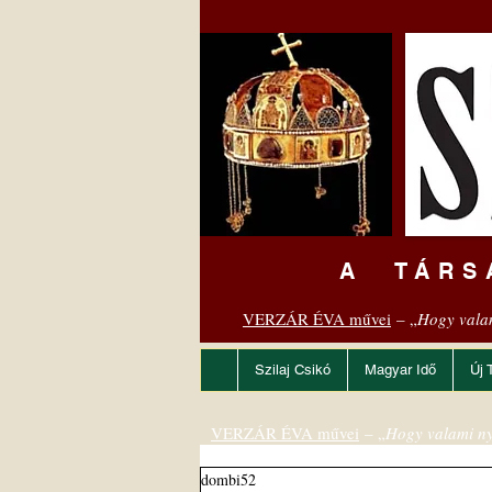
A TÁRS
VERZÁR ÉVA művei
– „
Hogy vala
Szilaj Csikó
Magyar Idő
Új 
VERZÁR ÉVA művei
– „
Hogy valami ny
dombi52