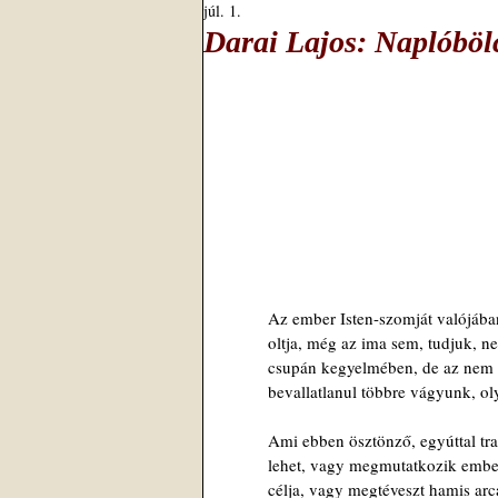
júl. 1.
Darai Lajos: Naplóböl
Az ember Isten-szomját valójáb
oltja, még az ima sem, tudjuk, n
csupán kegyelmében, de az nem e
bevallatlanul többre vágyunk, ol
Ami ebben ösztönző, egyúttal tra
lehet, vagy megmutatkozik embe
célja, vagy megtéveszt hamis arca