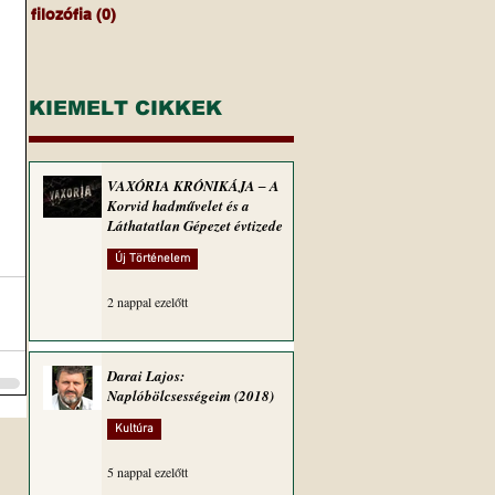
filozófia
(0)
0 bejegyzés
KIEMELT CIKKEK
VAXÓRIA KRÓNIKÁJA ‒ A
Korvid hadművelet és a
Láthatatlan Gépezet évtizede
Új Történelem
2 nappal ezelőtt
Darai Lajos:
Naplóbölcsességeim (2018)
Kultúra
5 nappal ezelőtt