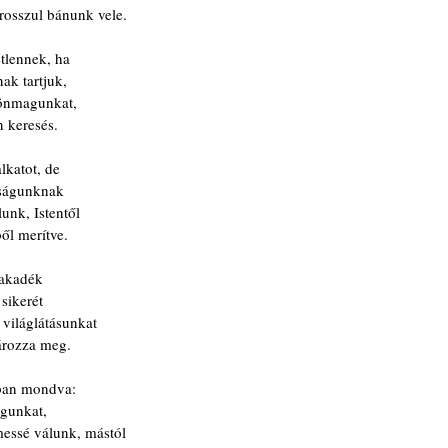
rosszul bánunk vele.
etlennek, ha
nak tartjuk,
 önmagunkat,
n keresés.
lkatot, de
anságunknak
unk, Istentől
ől merítve.
zakadék
sikerét
világlátásunkat
ározza meg.
bban mondva:
águnkat,
essé válunk, mástól