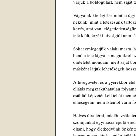
várjuk a boldogulást, nem saját te
Vágyaink kielégítése mintha úgy
nekünk, mint a létezésünk tartoz
kevés, ami van, elégedetlenségün
felé kiált, érzéki hívságtól nem t
Sokat emlegetjük valaki másra, 
benő a feje lágya, s magunkról a
önítéletet mondani, mert saját b
másként látjuk lehetőségek hozzá
A levegővétel és a gyerekkor étel
ellátás megszakíthatatlan folyam
csábító képzetét kell tehát menn
elhesegetni, nem Istentől várni fo
Helyes útra térni, mielőtt zsákutc
szomjunkat egymásra épülő ere
oltani, hogy életkedvünk önként
legyen mozgatónk, amiért hálát k