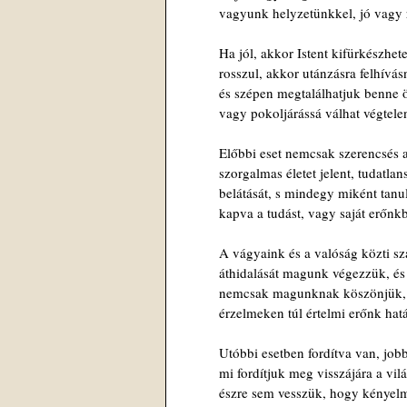
vagyunk helyzetünkkel, jó vagy 
Ha jól, akkor Istent kifürkészhet
rosszul, akkor utánzásra felhívás
és szépen megtalálhatjuk benne
vagy pokoljárássá válhat végtele
Előbbi eset nemcsak szerencsés a
szorgalmas életet jelent, tudatl
belátását, s mindegy miként tanul
kapva a tudást, vagy saját erőnkb
A vágyaink és a valóság közti s
áthidalását magunk végezzük, és 
nemcsak magunknak köszönjük, 
érzelmeken túl értelmi erőnk hat
Utóbbi esetben fordítva van, jo
mi fordítjuk meg visszájára a vil
észre sem vesszük, hogy kényelm