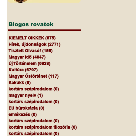
Blogos rovatok
KIEMELT CIKKEK
(675)
675 bejegyzés
Hírek, újdonságok
(2771)
2771 bejegyzés
Tisztelt Olvasó!
(156)
156 bejegyzés
Magyar Idő
(4047)
4047 bejegyzés
Új Történelem
(6933)
6933 bejegyzés
Kultúra
(6797)
6797 bejegyzés
Magyar Őstörténet
(117)
117 bejegyzés
Kakukk
(8)
8 bejegyzés
kortárs szépirodalom
(0)
0 bejegyzés
magyar nyelv
(1)
1 bejegyzés
kortárs szépirodalom
(0)
0 bejegyzés
EU bürokrácia
(0)
0 bejegyzés
emlékezés
(0)
0 bejegyzés
kortárs szépirodalom
(0)
0 bejegyzés
kortárs szépirodalom filozófia
(0)
0 bejegyzés
kortárs szépirodalom
(0)
0 bejegyzés