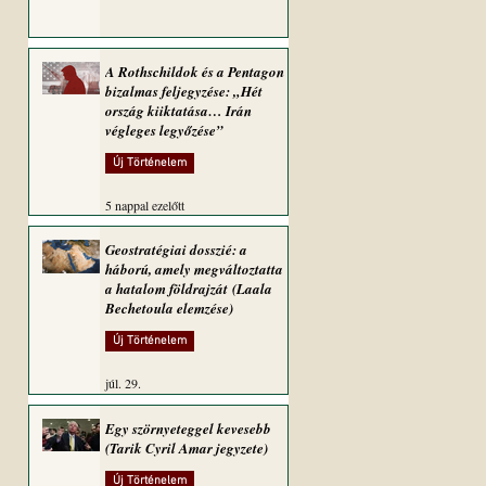
A Rothschildok és a Pentagon
bizalmas feljegyzése: „Hét
ország kiiktatása… Irán
végleges legyőzése”
Új Történelem
5 nappal ezelőtt
Geostratégiai dosszié: a
háború, amely megváltoztatta
a hatalom földrajzát (Laala
Bechetoula elemzése)
Új Történelem
júl. 29.
Egy szörnyeteggel kevesebb
(Tarik Cyril Amar jegyzete)
Új Történelem