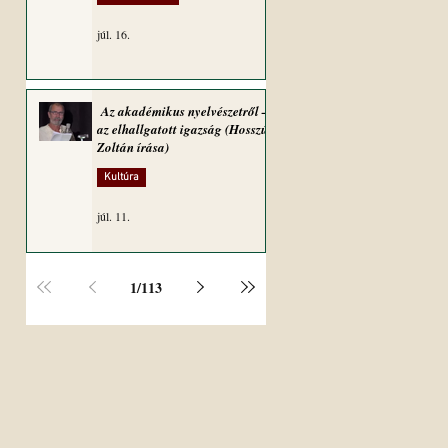
júl. 16.
Az akadémikus nyelvészetről –
az elhallgatott igazság (Hosszú
Zoltán írása)
Kultúra
júl. 11.
1
/
113