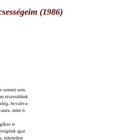
csességeim (1986)
an semmi sem
em részesülünk
lég, bevallva-
yanra, mint ő.
gikus is
rségünk igaz
, tehetetlen