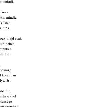
tteinktől.
 járna
éka, mindig
k Isten
ágítunk.
hogy majd csak
zért nehéz
őrünkben
férését.
,
atossága
él korábban
lytatást.
ába fut,
dményekkel
elensége
ell éreznünk.