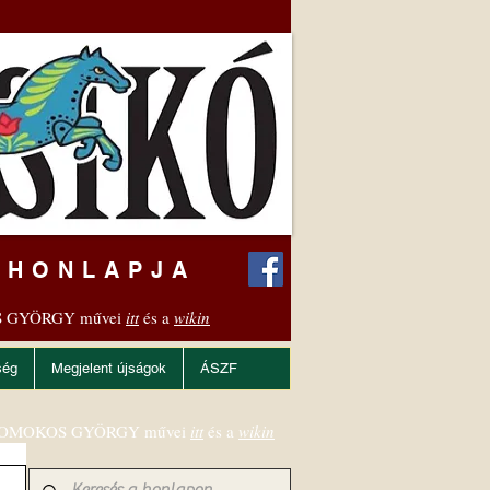
 HONLAPJA
 GYÖRGY művei
itt
és a
wikin
ség
Megjelent újságok
ÁSZF
OMOKOS GYÖRGY művei
itt
és a
wikin